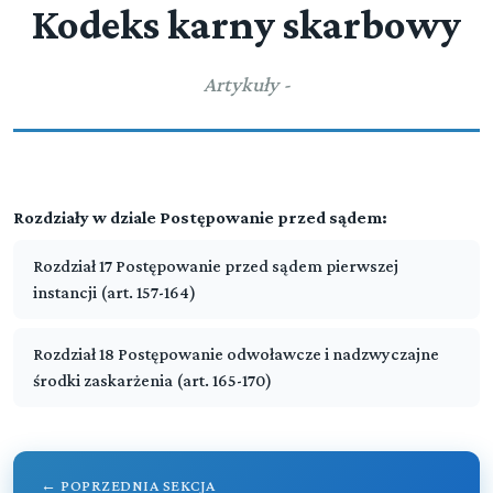
Kodeks karny skarbowy
Artykuły -
Kodeks karny skarbowy
Tytuł I Przestępstwa skarbowe i wykroczenia
▼
skarbowe
Rozdziały w dziale Postępowanie przed sądem:
Rozdział 17 Postępowanie przed sądem pierwszej
DZIAŁ I (art. -)
Tytuł I Przestępstwa skarbowe i wykroczenia
▼
instancji (art. 157-164)
▼
Część ogólna
skarbowe
Rozdział 18 Postępowanie odwoławcze i nadzwyczajne
Rozdział 1 (art. 1 - 15)
Przepisy wstępne
środki zaskarżenia (art. 165-170)
DZIAŁ II (art. -)
Tytuł II Postępowanie w sprawach o
▼
Część szczególna
▼
przestępstwa skarbowe i wykroczenia
Rozdział 2 (art. 16 - 19)
Zaniechanie ukarania sprawcy
skarbowe
Rozdział 6 (art. 54 - 84)
Przestępstwa skarbowe i wykroczenia skarbowe
← POPRZEDNIA SEKCJA