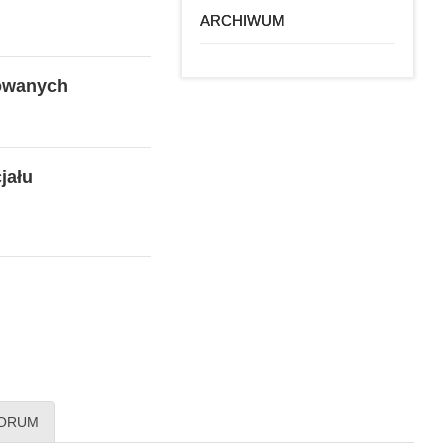
ARCHIWUM
dowanych
jału
ORUM