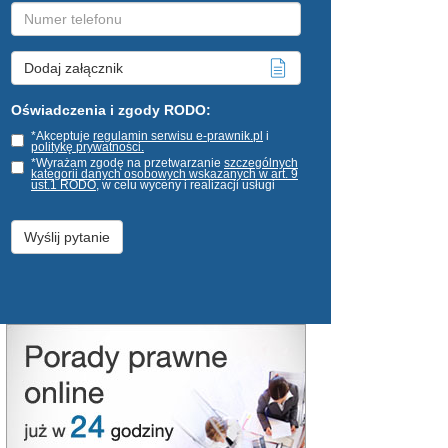
Dodaj załącznik
Oświadczenia i zgody RODO:
*Akceptuje
regulamin serwisu e-prawnik.pl
i
politykę prywatności.
*Wyrażam zgodę na przetwarzanie
szczególnych
kategorii danych osobowych wskazanych w art. 9
ust.1 RODO
, w celu wyceny i realizacji usługi