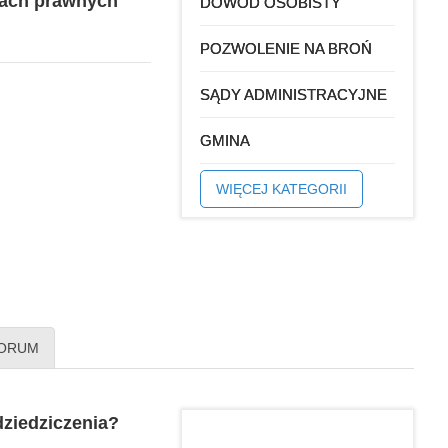
cach prawnych
DOWÓD OSOBISTY
POZWOLENIE NA BROŃ
SĄDY ADMINISTRACYJNE
GMINA
WIĘCEJ KATEGORII
ORUM
ziedziczenia?