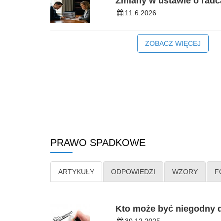
Zmiany w ustawie o rad
11.6.2026
ZOBACZ WIĘCEJ
PRAWO SPADKOWE
ARTYKUŁY
ODPOWIEDZI
WZORY
F
Kto może być niegodny d