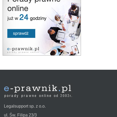
Legalsupport sp. z o.o.
ul. Św. Filipa 23/3