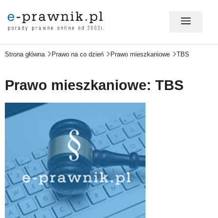
Strona główna
Prawo na co dzień
Prawo mieszkaniowe
TBS
MÓJ E-PRAWNIK - LOGOWANIE
Prawo mieszkaniowe: TBS
PORADY PRAWNE ONLINE
PRAWO NA CO DZIEŃ
PRAWO W BIZNESIE
ZMIANY W PRAWIE