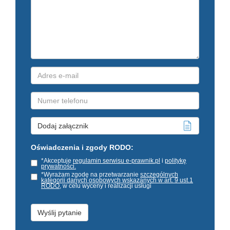
Dodaj załącznik
Oświadczenia i zgody RODO:
*Akceptuje
regulamin serwisu e-prawnik.pl
i
politykę
prywatności.
*Wyrażam zgodę na przetwarzanie
szczególnych
kategorii danych osobowych wskazanych w art. 9 ust.1
RODO
, w celu wyceny i realizacji usługi