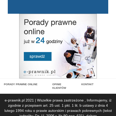
PORADY PRAWNE ONLINE
OPINIE
KONTAKT
KLIENTÓW
e-prawnik.pl 2021 | Wszelkie prawa zastrzeżone , Informujemy, iż
zgodnie z przepisem art. 25 ust. 1 pkt. 1 lit. b ustawy z dnia 4
lutego 1994 roku o prawie autorskim i prawach pokrewnych (tekst
jednolity: Dz. U. 2006 r. Nr 90 poz. 631), dalsze