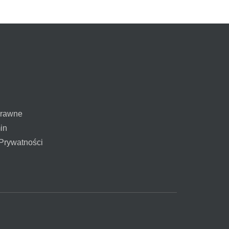
prawne
in
 Prywatności