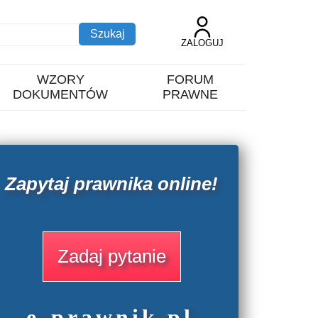
ZALOGUJ
WZORY
FORUM
DOKUMENTÓW
PRAWNE
Zapytaj prawnika online!
Zadaj pytanie
e
-prawnik
.
pl