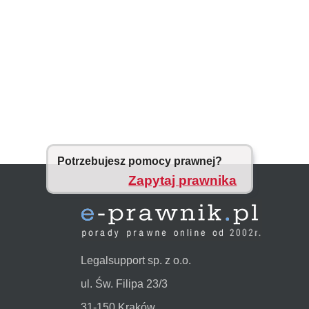
Potrzebujesz pomocy prawnej?
Zapytaj prawnika
Legalsupport sp. z o.o.
ul. Św. Filipa 23/3
31-150 Kraków