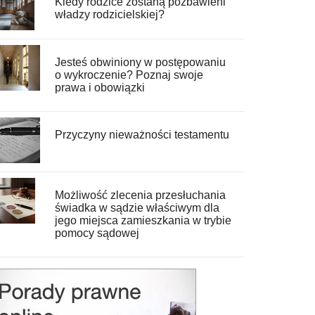
Kiedy rodzice zostaną pozbawieni
władzy rodzicielskiej?
Jesteś obwiniony w postępowaniu
o wykroczenie? Poznaj swoje
prawa i obowiązki
Przyczyny nieważności testamentu
Możliwość zlecenia przesłuchania
świadka w sądzie właściwym dla
jego miejsca zamieszkania w trybie
pomocy sądowej