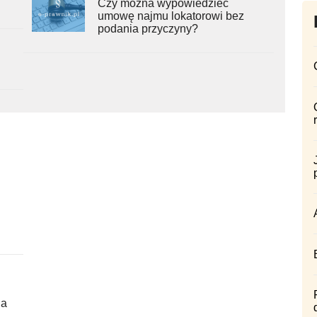
Czy można wypowiedzieć
umowę najmu lokatorowi bez
podania przyczyny?
ia