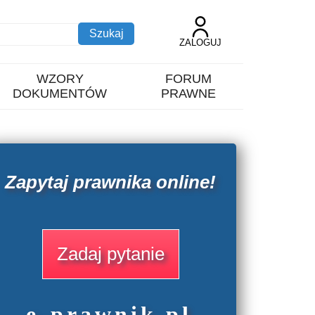
ZALOGUJ
WZORY
FORUM
DOKUMENTÓW
PRAWNE
Zapytaj prawnika online!
Zadaj pytanie
e
-prawnik
.
pl