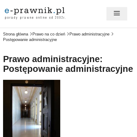
Strona główna
Prawo na co dzień
Prawo administracyjne
MÓJ E-PRAWNIK - LOGOWANIE
Postępowanie administracyjne
PORADY PRAWNE ONLINE
Prawo administracyjne:
Postępowanie administracyjne
PRAWO NA CO DZIEŃ
PRAWO W BIZNESIE
ZMIANY W PRAWIE