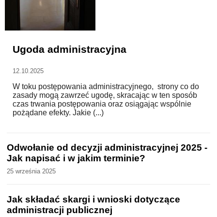
WZORY DOKUMENTÓW
Ugoda administracyjna
FORUM PRAWNE
12.10.2025
W toku postępowania administracyjnego, strony co do
zasady mogą zawrzeć ugodę, skracając w ten sposób
czas trwania postępowania oraz osiągając wspólnie
pożądane efekty. Jakie (...)
Odwołanie od decyzji administracyjnej 2025 -
Jak napisać i w jakim terminie?
25 września 2025
Jak składać skargi i wnioski dotyczące
administracji publicznej