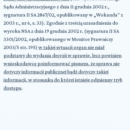
Sądu Administracyjnego z dnia 11 grudnia 2002 r.,
sygnatura II SA 2867/02, opublikowany w „Wokanda" z
2003 r., nr 6, s. 33). Zgodnie z treścią uzasadnienia do
wyroku NSA z dnia 19 grudnia 2002 r. (sygnatura II SA
3301/2002, opublikowanego w Monitor Prawniczy
2003/5 str. 195)
w takiej sytuacji organ nie miał
podstawy do wydania decyzji w sprawie, lecz powinien
wnioskodawcę poinformować pismem, że sprawa nie
dotyczy informacji publicznej bądź dotyczy takiej
informacji, w stosunku do której istnieje odmienny tryb
dostępu
.