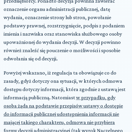
przedsiębiorcy. Ponadto decyzja powinna zawierać
oznaczenie organu administracji publicznej, datę
wydania, oznaczenie strony lub stron, powołanie
podstawy prawnej, rozstrzygnięcie, podpis z podaniem
imienia i nazwiska oraz stanowiska służbowego osoby
upoważnionej do wydania decyzji. W decyzji powinno
również znaleźć się pouczenie o możliwości i sposobie
odwołania się od decyzji.
Powyżej wskazano, iż regulacja ta obowiązuje co do
zasady, gdyż dotyczy ona sytuacji, w których odmowa
dostępu dotyczy informacji, która zgodnie z ustawą jest
informacją publiczną. Natomiast
w przypadku, gdy
osoba żąda na podstawie przepisów ustawy o dostępie
do informacji publicznej udostępnienia informacji nie
mającej takiego charakteru, odmowa nie przybiera
formy decyzji administracyjnej
(tak wyrok Naczelnego