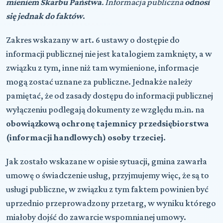
mieniem Skarbu Państwa
. Informacja publiczna
odnosi
się jednak do faktów
.
Zakres wskazany w art. 6 ustawy o dostępie do
informacji publicznej nie jest katalogiem zamknięty, a w
związku z tym, inne niż tam wymienione, informacje
mogą zostać uznane za publiczne. Jednakże należy
pamiętać, że od zasady dostępu do informacji publicznej
wyłączeniu podlegają dokumenty ze względu m.in. na
obowiązkową ochronę tajemnicy przedsiębiorstwa
(informacji handlowych) osoby trzeciej
.
Jak zostało wskazane w opisie sytuacji, gmina zawarła
umowę o świadczenie usług, przyjmujemy więc, że są to
usługi publiczne, w związku z tym faktem powinien być
uprzednio przeprowadzony przetarg, w wyniku którego
miałoby dojść do zawarcie wspomnianej umowy.