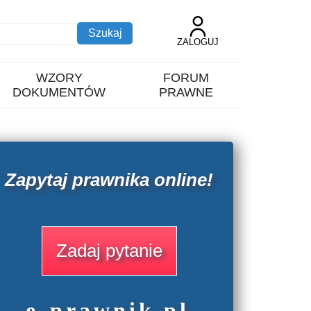
ZALOGUJ
WZORY
FORUM
DOKUMENTÓW
PRAWNE
Zapytaj prawnika online!
Zadaj pytanie
e
-prawnik
.
pl