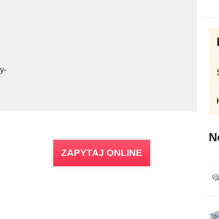
y-
N
ZAPYTAJ ONLINE