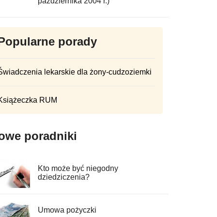
października 2004 r.)
Popularne porady
Świadczenia lekarskie dla żony-cudzoziemki
Książeczka RUM
owe poradniki
Kto może być niegodny
dziedziczenia?
Umowa pożyczki