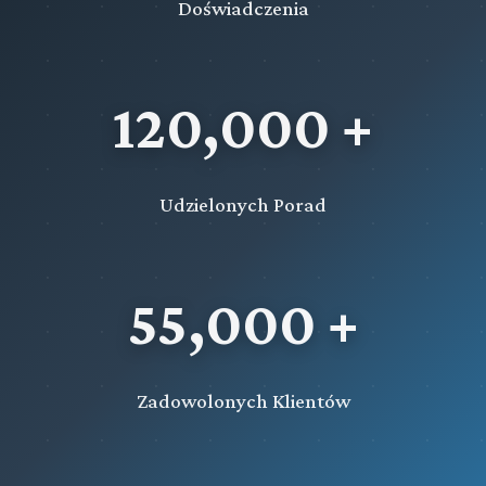
Doświadczenia
Rozdział XVII (art. 127 - 139)
Przestępstwa przeciwko Rzeczypospolitej Polskiej
Rozdział XVIII (art. 140 - 147)
120,000 +
Przestępstwa przeciwko obronności
Rozdział XIX (art. 148 - 162)
Przestępstwa przeciwko życiu i zdrowiu
Udzielonych Porad
Rozdział XX (art. 163 - 172)
Przestępstwa przeciwko bezpieczeństwu powszechnemu
55,000 +
Rozdział XXI (art. 173 - 180)
Przestępstwa przeciwko bezpieczeństwu w komunikacji
Rozdział XXII (art. 181 - 188)
Przestępstwa przeciwko środowisku
Zadowolonych Klientów
Rozdział XXIII (art. 189 - 193)
Przestępstwa przeciwko wolności