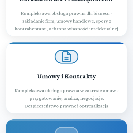
Rozdział XLIII (art. 356 - 357)
Przestępstwa przeciwko zasadom pełnienia służby
Kompleksowa obsługa prawna dla biznesu -
zakładanie firm, umowy handlowe, spory z
Rozdział XLIV (art. 358 - 363)
kontrahentami, ochrona własności intelektualnej
Przestępstwa przeciwko mieniu wojskowemu
Umowy i Kontrakty
Kompleksowa obsługa prawna w zakresie umów -
przygotowanie, analiza, negocjacje.
Bezpieczeństwo prawne i optymalizacja