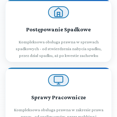
Przestępstwa przeciwko wymiarowi sprawiedliwości
Rozdział XXXI (art. 248 - 251)
Przestępstwa przeciwko wyborom i referendum
Postępowanie Spadkowe
Rozdział XXXII (art. 252 - 264a)
Przestępstwa przeciwko porządkowi publicznemu
Kompleksowa obsługa prawna w sprawach
spadkowych - od stwierdzenia nabycia spadku,
Rozdział XXXIII (art. 265 - 269b)
Przestępstwa przeciwko ochronie informacji
przez dział spadku, aż po kwestie zachowku
Rozdział XXXIV (art. 270 - 277)
Przestępstwa przeciwko wiarygodności dokumentów
Rozdział XXXV (art. 278 - 295)
Przestępstwa przeciwko mieniu
Sprawy Pracownicze
Rozdział XXXVI (art. 296 - 309)
Przestępstwa przeciwko obrotowi gospodarczemu
Kompleksowa obsługa prawna w zakresie prawa
pracy - od analizy umów, przez mobbing i
Rozdział XXXVII (art. 310 - 316)