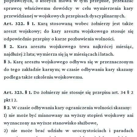
poprawczych, o których mowa w tym przepisie, przekazać
sprawcę właściwemu dowódcy w celu wymierzenia kary
przewidzianej w wojskowych przepisach dyscyplinarnych.
Art. 322. § 1.
Karą stosowaną wobec żołnierzy jest także
areszt wojskowy; do kary aresztu wojskowego stosuje się
odpowiednio przepisy o karze pozbawienia wolności.
§ 2.
Kara aresztu wojskowego trwa najkrócej miesiąc,
najdłużej 2 lata; wymierza się ją w miesiącach i latach.
§ 3.
Karę aresztu wojskowego odbywa się w przeznaczonym
do tego zakładzie karnym; w czasie odbywania kary skazany
podlega także szkoleniu wojskowemu.
Art. 323. § 1.
Do żołnierzy nie stosuje się przepisu art. 34 § 2
pkt 1 2.
§ 2
. W czasie odbywania kary ograniczenia wolności skazany:
1) nie może być mianowany na wyższy stopień wojskowy ani
wyznaczony na wyższe stanowisko służbowe,
2) nie może brać udziału w uroczystościach i paradach