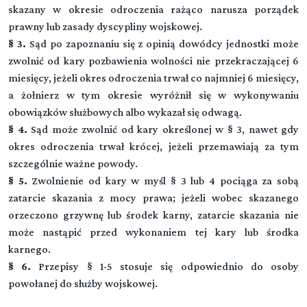
skazany w okresie odroczenia rażąco narusza porządek
prawny lub zasady dyscypliny wojskowej.
§ 3.
Sąd po zapoznaniu się z opinią dowódcy jednostki może
zwolnić od kary pozbawienia wolności nie przekraczającej 6
miesięcy, jeżeli okres odroczenia trwał co najmniej 6 miesięcy,
a żołnierz w tym okresie wyróżnił się w wykonywaniu
obowiązków służbowych albo wykazał się odwagą.
§ 4.
Sąd może zwolnić od kary określonej w § 3, nawet gdy
okres odroczenia trwał krócej, jeżeli przemawiają za tym
szczególnie ważne powody.
§ 5.
Zwolnienie od kary w myśl § 3 lub 4 pociąga za sobą
zatarcie skazania z mocy prawa; jeżeli wobec skazanego
orzeczono grzywnę lub środek karny, zatarcie skazania nie
może nastąpić przed wykonaniem tej kary lub środka
karnego.
§ 6.
Przepisy § 1-5 stosuje się odpowiednio do osoby
powołanej do służby wojskowej.