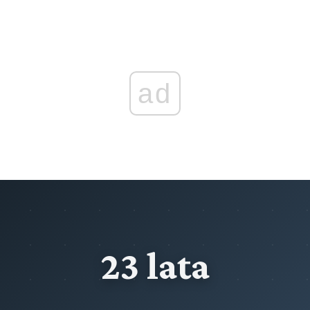
Rozdział X (art. 93 - 100)
Środki zabezpieczające
Rozdział XI (art. 101 - 105)
Przedawnienie
ad
Rozdział XII (art. 106 - 108)
Zatarcie skazania
Rozdział XIII (art. 109 - 114a)
Odpowiedzialność za przestępstwa popełnione za granicą
Rozdział XIV (art. 115 - 115)
Objaśnienie wyrażeń ustawowych
Rozdział XV (art. 116 - 116)
Stosunek do ustaw szczególnych
23 lata
Rozdział XVI (art. 117 - 126b)
Przestępstwa przeciwko pokojowi, ludzkości oraz
przestępstwa wojenne