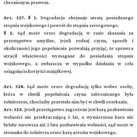
chronionym prawem.
Art. 327. § 1.
Degradacja obejmuje utratę posiadanego
stopnia wojskowego i powrót do stopnia szeregowego.
§ 2.
Sąd może orzec degradację w razie skazania za
przestępstwo umyślne, jeżeli rodzaj czynu, sposób i
okoliczności jego popełnienia pozwalają przyjąć, że sprawca
utracił właściwości wymagane do posiadania stopnia
wojskowego, a zwłaszcza w wypadku działania w celu
osiągnięcia korzyści majątkowej.
Art. 328.
Sąd może orzec degradację tylko wobec osoby,
która w chwili popełnienia czynu zabronionego była
żołnierzem, chociażby przestała nim być w chwili orzekania.
Art. 329.
Jeżeli przestępstwo zagrożone jest karą pozbawienia
wolności nie przekraczającą 5 lat, a wymierzona kara nie
byłaby surowsza niż 2 lata pozbawienia wolności, sąd może w
stosunku do żołnierza orzec karę aresztu wojskowego.