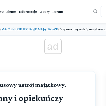
wo
Biznes
Informacje
Wzory
Forum
MAŁŻEŃSKIE USTROJE MAJĄTKOWE
Przymusowy ustrój majątkowy.
/
/
ad
ymusowy ustrój majątkowy.
nny i opiekuńczy