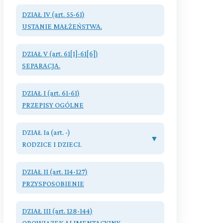
DZIAŁ IV (art. 55-61)
USTANIE MAŁŻEŃSTWA.
Przeczytaj zawartość działu
DZIAŁ V (art. 61[1]-61[6])
SEPARACJA.
Przeczytaj zawartość działu
DZIAŁ I (art. 61-61)
PRZEPISY OGÓLNE
Przeczytaj zawartość działu
DZIAŁ Ia (art. -)
▼
RODZICE I DZIECI.
Rozdział I. (art. 61 - 86)
DZIAŁ II (art. 114-127)
Pochodzenie dziecka.
PRZYSPOSOBIENIE
Rozdział II. (art. 87 - 113)
Przeczytaj zawartość działu
Stosunki między rodzicami a dziećmi
DZIAŁ III (art. 128-144)
OBOWIĄZEK ALIMENTACYJNY.