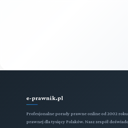
e-prawnik.pl
Profesjonalne porady prawne online od 2002 roku
prawnej dla tysięcy Polaków. Nasz zespół doświ