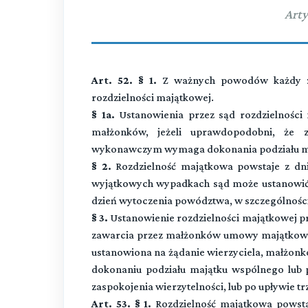
Arty
Art. 52. § 1.
Z ważnych powodów każdy z 
rozdzielności majątkowej.
§ 1a.
Ustanowienia przez sąd rozdzielności 
małżonków, jeżeli uprawdopodobni, że za
wykonawczym wymaga dokonania podziału m
§ 2.
Rozdzielność majątkowa powstaje z dn
wyjątkowych wypadkach sąd może ustanowić 
dzień wytoczenia powództwa, w szczególności,
§ 3.
Ustanowienie rozdzielności majątkowej pr
zawarcia przez małżonków umowy majątkowej 
ustanowiona na żądanie wierzyciela, małżo
dokonaniu podziału majątku wspólnego lub p
zaspokojenia wierzytelności, lub po upływie tr
Art. 53. § 1.
Rozdzielność majątkowa powsta