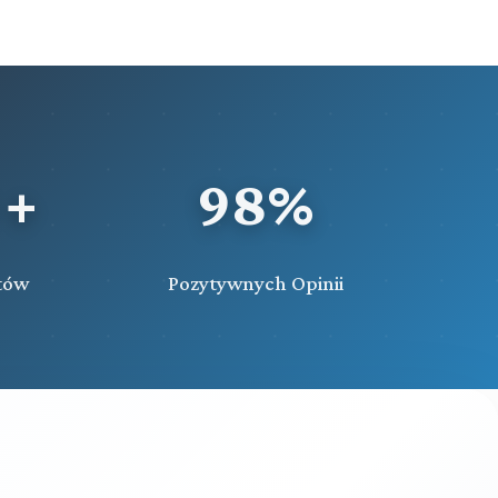
 +
98%
tów
Pozytywnych Opinii