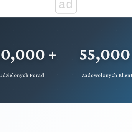
ad
20,000 +
55,000
Udzielonych Porad
Zadowolonych Klien