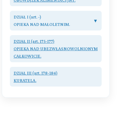
Przeczytaj zawartość działu
Przeczytaj zawartość działu
DZIAŁ I (art. -)
▼
OPIEKA NAD MAŁOLETNIM.
Rozdział I. (art. 145 - 153)
DZIAŁ II (art. 175-177)
Ustanowienie opieki.
OPIEKA NAD UBEZWŁASNOWOLNIONYM
CAŁKOWICIE.
Rozdział II. (art. 154 - 164)
Sprawowanie opieki.
Przeczytaj zawartość działu
DZIAŁ III (art. 178-184)
Rozdział III. (art. 165 - 168)
KURATELA.
Nadzór nad sprawowaniem opieki.
Przeczytaj zawartość działu
Rozdział IV. (art. 169 - 174)
Zwolnienie opiekuna i ustanie opieki.
Przeczytaj zawartość działu