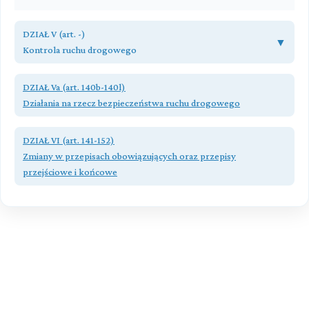
DZIAŁ V (art. -)
▼
Kontrola ruchu drogowego
Rozdział 1 (art. 129 - 131)
DZIAŁ Va (art. 140b-140l)
Uprawnienia Policji i innych organów
Działania na rzecz bezpieczeństwa ruchu drogowego
Rozdział 2 (art. 132 - 134a)
Przeczytaj zawartość działu
Zatrzymywanie i zwracanie dowodów rejestracyjnych
DZIAŁ VI (art. 141-152)
Zmiany w przepisach obowiązujących oraz przepisy
Rozdział 3 (art. 135 - 140a)
przejściowe i końcowe
Zatrzymywanie praw jazdy i pozwoleń oraz cofanie i
przywracanie uprawnień do kierowania pojazdami
Przeczytaj zawartość działu
Rozdział 4 (art. 140aa - 140ae)
Kary pieniężne za przejazd pojazdów nienormatywnych
bez zezwolenia lub niezgodnie z warunkami określonymi
w zezwoleniu
Przeczytaj zawartość działu