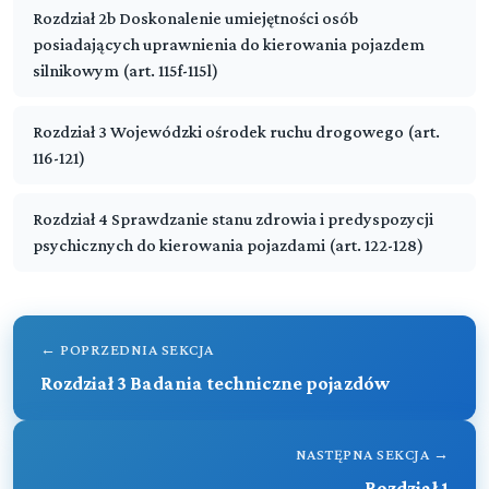
Rozdział 2b Doskonalenie umiejętności osób
posiadających uprawnienia do kierowania pojazdem
Kodeks drogowy
silnikowym (art. 115f-115l)
Rozdział 3 Wojewódzki ośrodek ruchu drogowego (art.
DZIAŁ I (art. 1-2)
116-121)
PRZEPISY OGÓLNE
Rozdział 4 Sprawdzanie stanu zdrowia i predyspozycji
Przeczytaj zawartość działu
DZIAŁ II (art. -)
psychicznych do kierowania pojazdami (art. 122-128)
▼
Ruch drogowy
Rozdział 1 (art. 3 - 10)
DZIAŁ III (art. -)
▼
Zasady ogólne
Pojazdy
← POPRZEDNIA SEKCJA
Rozdział 2 (art. 11 - 15)
Rozdział 3 Badania techniczne pojazdów
Rozdział 1 (art. 66 - 70)
Ruch pieszych
DZIAŁ IV (art. -)
▼
Warunki techniczne pojazdów
Bezpieczeństwo ruchu drogowego
Rozdział 3 (art. 16 - 34)
NASTĘPNA SEKCJA →
Rozdział 2 (art. 71 - 80)
Ruch pojazdów
Warunki dopuszczenia pojazdów do ruchu
Rozdział 1
Rozdział 1 (art. - )