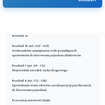
Rozdział 4 (art. 35 - 37)
Rozdział 2a (art. 80a - 80e)
Rozdział 1a (art. 100a - 100e)
Ruch zwierząt
Centralna ewidencja pojazdów
Centralna ewidencja kierowców
Rozdział 5 (art. 38 - 64i)
Rozdział 2b
Rozdział 2
Porządek i bezpieczeństwo ruchu na drogach
Rozdział 3 (art. 81 - 86)
Rozdział 2a
Przeczytaj zawartość działu
Badania techniczne pojazdów
Rozdział 2b (art. 115f - 115l)
Przeczytaj zawartość działu
Doskonalenie umiejętności osób posiadających
uprawnienia do kierowania pojazdem silnikowym
Rozdział 3 (art. 116 - 121)
Wojewódzki ośrodek ruchu drogowego
Rozdział 4 (art. 122 - 128)
Sprawdzanie stanu zdrowia i predyspozycji psychicznych
do kierowania pojazdami
Przeczytaj zawartość działu