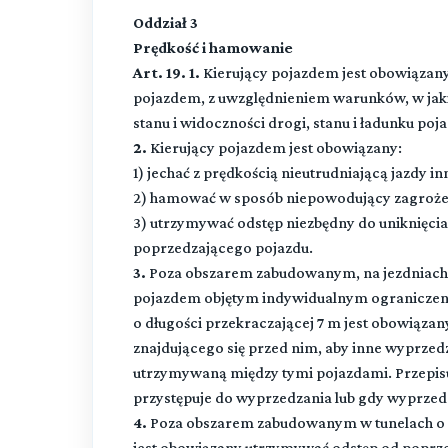
Oddział 3
Prędkość i hamowanie
Art. 19. 1.
Kierujący pojazdem jest obowiązan
pojazdem, z uwzględnieniem warunków, w jakic
stanu i widoczności drogi, stanu i ładunku p
2.
Kierujący pojazdem jest obowiązany:
1) jechać z prędkością nieutrudniającą jazdy 
2) hamować w sposób niepowodujący zagrożeni
3) utrzymywać odstęp niezbędny do uniknięcia
poprzedzającego pojazdu.
3.
Poza obszarem zabudowanym, na jezdniach 
pojazdem objętym indywidualnym ograniczen
o długości przekraczającej 7 m jest obowiąza
znajdującego się przed nim, aby inne wyprzed
utrzymywaną między tymi pojazdami. Przepisu t
przystępuje do wyprzedzania lub gdy wyprzedz
4.
Poza obszarem zabudowanym w tunelach o d
jest obowiązany utrzymywać odstęp od poprze