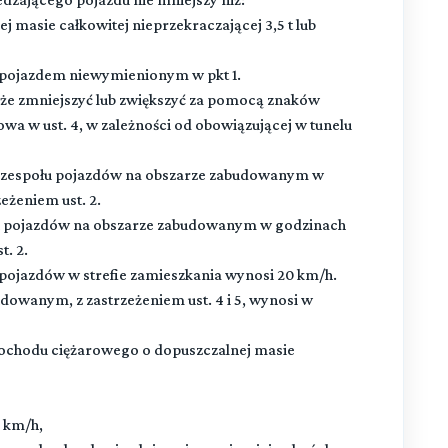
ej masie całkowitej nieprzekraczającej 3,5 t lub
ub pojazdem niewymienionym w pkt 1.
e zmniejszyć lub zwiększyć za pomocą znaków
a w ust. 4, w zależności od obowiązującej w tunelu
b zespołu pojazdów na obszarze zabudowanym w
eżeniem ust. 2.
łu pojazdów na obszarze zabudowanym w godzinach
t. 2.
 pojazdów w strefie zamieszkania wynosi 20 km/h.
owanym, z zastrzeżeniem ust. 4 i 5, wynosi w
ochodu ciężarowego o dopuszczalnej masie
0 km/h,