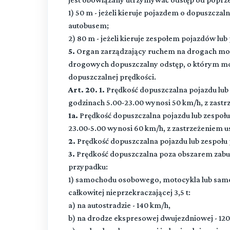
1) 50 m - jeżeli kieruje pojazdem o dopuszczaln
autobusem;
2) 80 m - jeżeli kieruje zespołem pojazdów l
5.
Organ zarządzający ruchem na drogach moż
drogowych dopuszczalny odstęp, o którym mow
dopuszczalnej prędkości.
Art. 20. 1.
Prędkość dopuszczalna pojazdu lu
godzinach 5.00-23.00 wynosi 50 km/h, z zastrz
1a.
Prędkość dopuszczalna pojazdu lub zespo
23.00-5.00 wynosi 60 km/h, z zastrzeżeniem us
2.
Prędkość dopuszczalna pojazdu lub zespołu
3.
Prędkość dopuszczalna poza obszarem zabud
przypadku:
1) samochodu osobowego, motocykla lub sam
całkowitej nieprzekraczającej 3,5 t:
a) na autostradzie - 140 km/h,
b) na drodze ekspresowej dwujezdniowej - 12