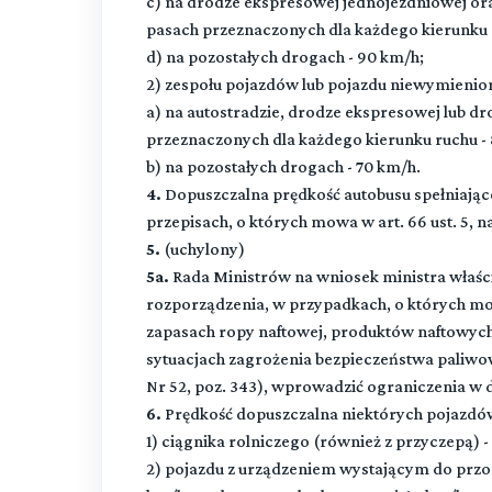
c) na drodze ekspresowej jednojezdniowej or
pasach przeznaczonych dla każdego kierunku 
d) na pozostałych drogach - 90 km/h;
2) zespołu pojazdów lub pojazdu niewymienion
a) na autostradzie, drodze ekspresowej lub d
przeznaczonych dla każdego kierunku ruchu -
b) na pozostałych drogach - 70 km/h.
4.
Dopuszczalna prędkość autobusu spełniają
przepisach, o których mowa w art. 66 ust. 5, 
5.
(uchylony)
5a.
Rada Ministrów na wniosek ministra właś
rozporządzenia, w przypadkach, o których mowa 
zapasach ropy naftowej, produktów naftowyc
sytuacjach zagrożenia bezpieczeństwa paliwo
Nr 52, poz. 343), wprowadzić ograniczenia 
6.
Prędkość dopuszczalna niektórych pojazdów,
1) ciągnika rolniczego (również z przyczepą) -
2) pojazdu z urządzeniem wystającym do przodu