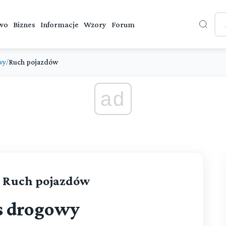
wo
Biznes
Informacje
Wzory
Forum
wy
Ruch pojazdów
/
ad
 - Ruch pojazdów
s drogowy