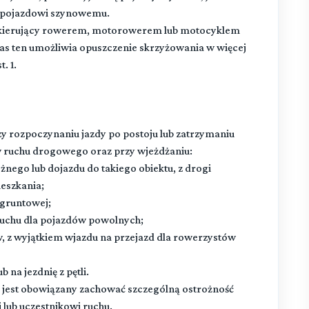
u pojazdowi szynowemu.
 kierujący rowerem, motorowerem lub motocyklem
pas ten umożliwia opuszczenie skrzyżowania w więcej
. 1.
zy rozpoczynaniu jazdy po postoju lub zatrzymaniu
w ruchu drogowego oraz przy wjeżdżaniu:
żnego lub dojazdu do takiego obiektu, z drogi
ieszkania;
 gruntowej;
a ruchu dla pojazdów powolnych;
w, z wyjątkiem wjazdu na przejazd dla rowerzystów
 na jezdnię z pętli.
, jest obowiązany zachować szczególną ostrożność
lub uczestnikowi ruchu.