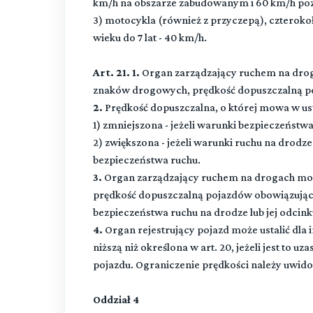
km/h na obszarze zabudowanym i 60 km/h p
3) motocykla (również z przyczepą), czteroko
wieku do 7 lat - 40 km/h.
Art. 21. 1.
Organ zarządzający ruchem na drog
znaków drogowych, prędkość dopuszczalną p
2.
Prędkość dopuszczalna, o której mowa w ust.
1) zmniejszona - jeżeli warunki bezpieczeństw
2) zwiększona - jeżeli warunki ruchu na drodz
bezpieczeństwa ruchu.
3.
Organ zarządzający ruchem na drogach mo
prędkość dopuszczalną pojazdów obowiązując
bezpieczeństwa ruchu na drodze lub jej odcin
4.
Organ rejestrujący pojazd może ustalić dla
niższą niż określona w art. 20, jeżeli jest to
pojazdu. Ograniczenie prędkości należy uwido
Oddział 4