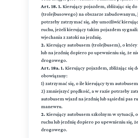
Art. 18. 1.
Kierujący pojazdem, zbliżając się
(trolejbusowego) na obszarze zabudowanym, j
potrzeby zatrzymać się, aby umożliwić kieruj
ruchu, jeżeli kierujący takim pojazdem sygna
wjechania z zatoki na jezdnię.
2.
Kierujący autobusem (trolejbusem), o który
lub na jezdnię dopiero po upewnieniu się, że 
drogowego.
Art. 18a.
1.
Kierujący pojazdem, zbliżając się d
obowiązany:
1) zatrzymać się, o ile kierujący tym autobuse
2) zmniejszyć prędkość, a w razie potrzeby za
autobusem wjazd na jezdnię lub sąsiedni pas r
manewru.
2.
Kierujący autobusem szkolnym w sytuacji, o 
ruchu lub jezdnię dopiero po upewnieniu się, 
drogowego.