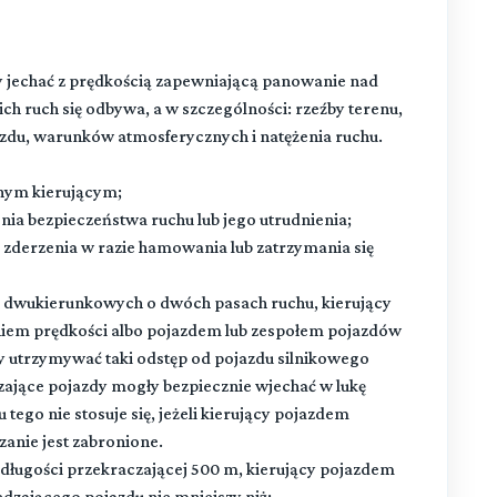
y jechać z prędkością zapewniającą panowanie nad
h ruch się odbywa, a w szczególności: rzeźby terenu,
ojazdu, warunków atmosferycznych i natężenia ruchu.
innym kierującym;
a bezpieczeństwa ruchu lub jego utrudnienia;
 zderzenia w razie hamowania lub zatrzymania się
dwukierunkowych o dwóch pasach ruchu, kierujący
iem prędkości albo pojazdem lub zespołem pojazdów
ny utrzymywać taki odstęp od pojazdu silnikowego
zające pojazdy mogły bezpiecznie wjechać w lukę
ego nie stosuje się, jeżeli kierujący pojazdem
anie jest zabronione.
ługości przekraczającej 500 m, kierujący pojazdem
dzającego pojazdu nie mniejszy niż: