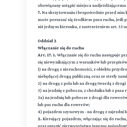
obowiązany ustąpić miejsca nadjeżdżającem
7.
Na skrzyżowaniu i bezpośrednio przed nim
może poruszać się środkiem pasa ruchu, jeśli 
niż jednym kierunku, z zastrzeżeniem art. 33 ust
Oddział 2
Włączanie się do ruchu
Art. 17. 1.
Włączanie się do ruchu następuje pr
się niewynikającym z warunków lub przepisó
1) na drogę z nieruchomości, z obiektu przydro
niebędącej drogą publiczną oraz ze strefy zam
2) na drogę z pola lub na drogę twardą z drogi
3) na jezdnię z pobocza, z chodnika lub z pas
3a) na jezdnię lub pobocze z drogi dla roweró
lub pas ruchu dla rowerów;
4) pojazdem szynowym - na drogę z zajezdni lub
2.
Kierujący pojazdem, włączając się do ruchu
oraz ustąpić pierwszeństwa innemu pojazdowi 