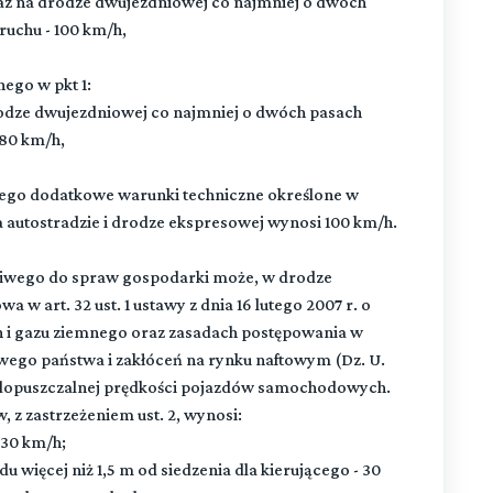
az na drodze dwujezdniowej co najmniej o dwóch
ruchu - 100 km/h,
ego w pkt 1:
rodze dwujezdniowej co najmniej o dwóch pasach
 80 km/h,
cego dodatkowe warunki techniczne określone w
na autostradzie i drodze ekspresowej wynosi 100 km/h.
ciwego do spraw gospodarki może, w drodze
w art. 32 ust. 1 ustawy z dnia 16 lutego 2007 r. o
h i gazu ziemnego oraz zasadach postępowania w
wego państwa i zakłóceń na rynku naftowym (Dz. U.
w dopuszczalnej prędkości pojazdów samochodowych.
 z zastrzeżeniem ust. 2, wynosi:
 30 km/h;
 więcej niż 1,5 m od siedzenia dla kierującego - 30