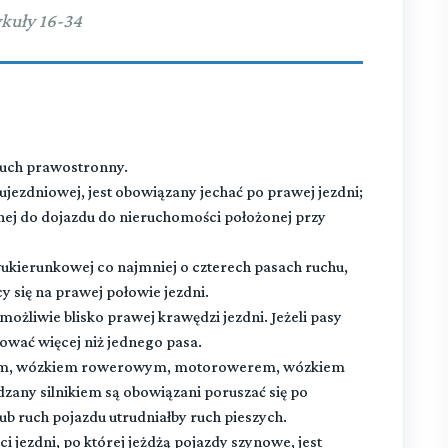
kuły 16-34
ruch prawostronny.
ujezdniowej, jest obowiązany jechać po prawej jezdni;
zonej do dojazdu do nieruchomości położonej przy
wukierunkowej co najmniej o czterech pasach ruchu,
 się na prawej połowie jezdni.
ożliwie blisko prawej krawędzi jezdni. Jeżeli pasy
ować więcej niż jednego pasa.
em, wózkiem rowerowym, motorowerem, wózkiem
any silnikiem są obowiązani poruszać się po
lub ruch pojazdu utrudniałby ruch pieszych.
i jezdni, po której jeżdżą pojazdy szynowe, jest