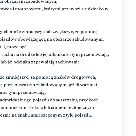
oza obszarem zabudowanym;
łowca i motoroweru, którymi przewozi się dziecko w
ach może zmniejszyć lub zwiększyć, za pomocą
ojazdów obowiązującą na obszarze zabudowanym.
 1, może być:
a ruchu na drodze lub jej odcinku za tym przemawiają;
e lub jej odcinku zapewniają zachowanie
że zmniejszyć, za pomocą znaków drogowych,
ą poza obszarem zabudowanym, jeżeli warunki
ku za tym przemawiają.
 indywidualnego pojazdu dopuszczalną prędkość
 uzasadnione konstrukcją lub stanem technicznym
cznić na znaku umieszczonym z tyłu pojazdu.