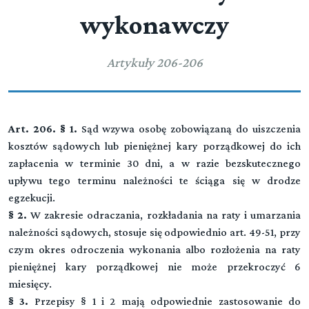
wykonawczy
Artykuły 206-206
Art. 206. § 1.
Sąd wzywa osobę zobowiązaną do uiszczenia
kosztów sądowych lub pieniężnej kary porządkowej do ich
zapłacenia w terminie 30 dni, a w razie bezskutecznego
upływu tego terminu należności te ściąga się w drodze
egzekucji.
§ 2.
W zakresie odraczania, rozkładania na raty i umarzania
należności sądowych, stosuje się odpowiednio art. 49-51, przy
Kodeks karny wykonawczy
czym okres odroczenia wykonania albo rozłożenia na raty
pieniężnej kary porządkowej nie może przekroczyć 6
miesięcy.
(art. -)
▼
§ 3.
Przepisy § 1 i 2 mają odpowiednie zastosowanie do
CZĘŚĆ OGÓLNA