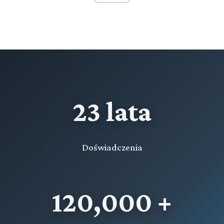
Rozdział XIII (art. 200 - 205)
Środki zabezpieczające
Rozdział XIV (art. 206 - 206)
Należności sądowe
Rozdział XV (art. 207 - 223a)
Tymczasowe aresztowanie
23 lata
Rozdział XVa (art. 223b - 223e)
Umieszczanie tymczasowo aresztowanych i skazanych
odbywających karę pozbawienia wolności w wydzielonych
pomieszczeniach lub pomieszczeniach dla osób
Doświadczenia
zatrzymanych
Przeczytaj zawartość działu
120,000 +