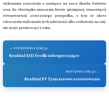
wykonania orzeczenia o nawiązce na rzecz Skarbu Państwa
Rozdział I (art. 1 - 1)
oraz do obowiązku uiszczenia kwoty pieniężnej, stanowiącej
(art. -)
▼
Zakres obowiązywania
równowartość orzeczonego przepadku, z tym że okres
CZĘŚĆ SZCZEGÓLNA
odroczenia wykonania tych należności albo rozłożenia na raty
Rozdział II (art. 2 - 3)
nie może przekroczyć 1 roku.
Organy postępowania wykonawczego
Rozdział VIII (art. 44 - 52)
Grzywna
Rozdział III (art. 4 - 8)
Skazany
Rozdział IX (art. 53 - 66)
← POPRZEDNIA SEKCJA
Kara ograniczenia wolności
Rozdział XIII Środki zabezpieczające
Rozdział IV (art. 9 - 31)
Postępowanie wykonawcze
Rozdział X Kara pozbawienia wolności
Rozdział V (art. 32 - 36)
NASTĘPNA SEKCJA →
Oddział I (art. 67 - 67)
Nadzór penitencjarny
Cele wykonywania kary
Rozdział XV Tymczasowe aresztowanie
Rozdział VI (art. 37 - 37)
Oddział II (art. 68 - 78)
Zatarcie skazania
Zakłady karne
Rozdział VII (art. 38 - 43)
Oddział 3 (art. 79 - 100)
Uczestnictwo społeczeństwa w wykonywaniu orzeczeń,
Wykonywanie kary i jej indywidualizacja