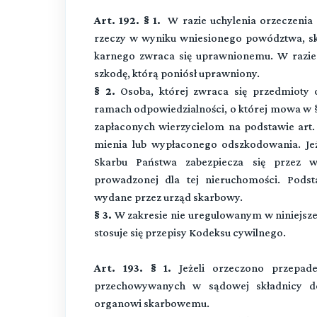
Art. 192. § 1.
W razie uchylenia orzeczenia 
rzeczy w wyniku wniesionego powództwa, skł
karnego zwraca się uprawnionemu. W razie
szkodę, którą poniósł uprawniony.
§ 2.
Osoba, której zwraca się przedmioty 
ramach odpowiedzialności, o której mowa w §
zapłaconych wierzycielom na podstawie art
mienia lub wypłaconego odszkodowania. Jeż
Skarbu Państwa zabezpiecza się przez w
prowadzonej dla tej nieruchomości. Podst
wydane przez urząd skarbowy.
§ 3.
W zakresie nie uregulowanym w niniejszej
stosuje się przepisy Kodeksu cywilnego.
Art. 193. § 1.
Jeżeli orzeczono przepad
przechowywanych w sądowej składnicy d
organowi skarbowemu.