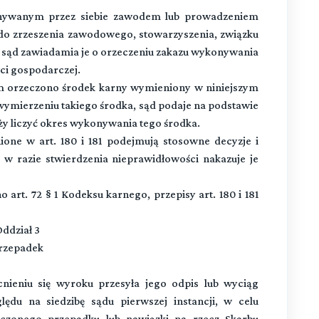
onywanym przez siebie zawodem lub prowadzeniem
y do zrzeszenia zawodowego, stowarzyszenia, związku
j, sąd zawiadamia je o orzeczeniu zakazu wykonywania
ci gospodarczej.
m orzeczono środek karny wymieniony w niniejszym
 wymierzeniu takiego środka, sąd podaje na podstawie
eży liczyć okres wykonywania tego środka.
one w art. 180 i 181 podejmują stosowne decyzje i
 w razie stwierdzenia nieprawidłowości nakazuje je
art. 72 § 1 Kodeksu karnego, przepisy art. 180 i 181
ddział 3
rzepadek
eniu się wyroku przesyła jego odpis lub wyciąg
du na siedzibę sądu pierwszej instancji, w celu
czonego przepadku lub nawiązki na rzecz Skarbu