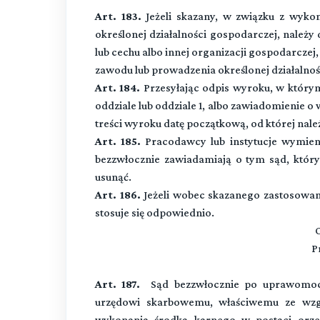
Art. 183.
Jeżeli skazany, w związku z wyk
określonej działalności gospodarczej, należ
lub cechu albo innej organizacji gospodarcze
zawodu lub prowadzenia określonej działalnoś
Art. 184.
Przesyłając odpis wyroku, w który
oddziale lub oddziale 1, albo zawiadomienie o
treści wyroku datę początkową, od której nal
Art. 185.
Pracodawcy lub instytucje wymieni
bezzwłocznie zawiadamiają o tym sąd, który
usunąć.
Art. 186.
Jeżeli wobec skazanego zastosowano 
stosuje się odpowiednio.
O
P
Art. 187.
Sąd bezzwłocznie po uprawomocni
urzędowi skarbowemu, właściwemu ze wzglę
wykonania środka karnego w postaci orze