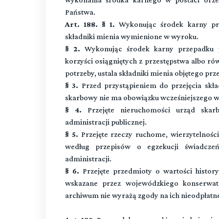
Państwa.
Art. 188. § 1.
Wykonując środek karny prz
składniki mienia wymienione w wyroku.
§ 2.
Wykonując środek karny przepadku p
korzyści osiągniętych z przestępstwa albo ró
potrzeby, ustala składniki mienia objętego pr
§ 3.
Przed przystąpieniem do przejęcia skła
skarbowy nie ma obowiązku wcześniejszego wzy
§ 4.
Przejęte nieruchomości urząd ska
administracji publicznej.
§ 5.
Przejęte rzeczy ruchome, wierzytelnośc
według przepisów o egzekucji świadcze
administracji.
§ 6.
Przejęte przedmioty o wartości historyc
wskazane przez wojewódzkiego konserwat
archiwum nie wyrażą zgody na ich nieodpłatne