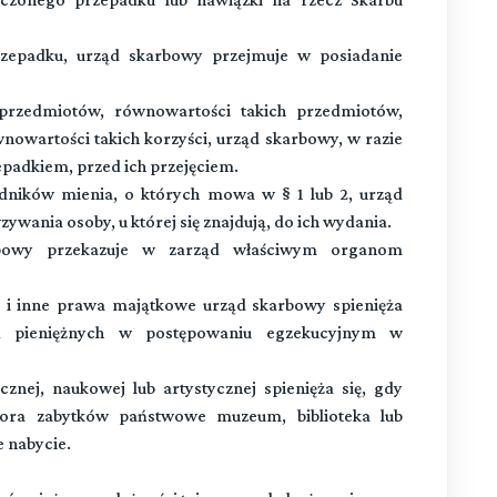
epadku, urząd skarbowy przejmuje w posiadanie
rzedmiotów, równowartości takich przedmiotów,
wnowartości takich korzyści, urząd skarbowy, w razie
zepadkiem, przed ich przejęciem.
dników mienia, o których mowa w § 1 lub 2, urząd
wania osoby, u której się znajdują, do ich wydania.
rbowy przekazuje w zarząd właściwym organom
i i inne prawa majątkowe urząd skarbowy spienięża
ń pieniężnych w postępowaniu egzekucyjnym w
znej, naukowej lub artystycznej spienięża się, gdy
ora zabytków państwowe muzeum, biblioteka lub
 nabycie.