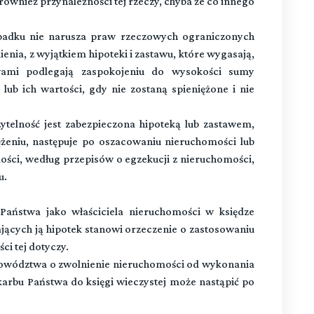
ównież przynależności tej rzeczy, chyba że co innego
padku nie narusza praw rzeczowych ograniczonych
enia, z wyjątkiem hipoteki i zastawu, które wygasają,
wami podlegają zaspokojeniu do wysokości sumy
lub ich wartości, gdy nie zostaną spieniężone i nie
zytelność jest zabezpieczona hipoteką lub zastawem,
ężeniu, następuje po oszacowaniu nieruchomości lub
ści, według przepisów o egzekucji z nieruchomości,
u.
aństwa jako właściciela nieruchomości w księdze
jących ją hipotek stanowi orzeczenie o zastosowaniu
i tej dotyczy.
powództwa o zwolnienie nieruchomości od wykonania
arbu Państwa do księgi wieczystej może nastąpić po