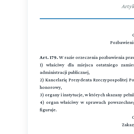
Artyk
Pozbawieni
Art. 179.
W razie orzeczenia pozbawienia pra
1) właściwy dla miejsca ostatniego zami
administracji publicznej,
2) Kancelarię Prezydenta Rzeczypospolitej Pol
honorowy,
3) organy i instytucje, w których skazany pełnił
4) organ właściwy w sprawach powszechneg
figuruje.
O
Zakaz