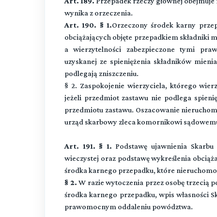
Art. 189.
Przepadek rzeczy głównej obejmuje r
wynika z orzeczenia.
Art. 190. § 1.
Orzeczony środek karny prze
obciążających objęte przepadkiem składniki mi
a wierzytelności zabezpieczone tymi pra
uzyskanej ze spieniężenia składników mienia 
podlegają zniszczeniu.
§ 2. Zaspokojenie wierzyciela, którego wier
jeżeli przedmiot zastawu nie podlega spieni
przedmiotu zastawu. Oszacowanie nieruchomo
urząd skarbowy zleca komornikowi sądowem
Art. 191. § 1.
Podstawę ujawnienia Skarbu P
wieczystej oraz podstawę wykreślenia obciąża
środka karnego przepadku, które nieruchomośc
§ 2.
W razie wytoczenia przez osobę trzecią 
środka karnego przepadku, wpis własności Sk
prawomocnym oddaleniu powództwa.