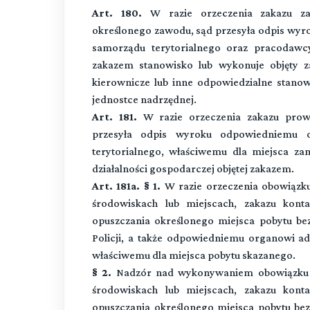
Art. 180.
W razie orzeczenia zakazu za
określonego zawodu, sąd przesyła odpis wyr
samorządu terytorialnego oraz pracodawcy 
zakazem stanowisko lub wykonuje objęty z
kierownicze lub inne odpowiedzialne stanow
jednostce nadrzędnej.
Art. 181.
W razie orzeczenia zakazu prowad
przesyła odpis wyroku odpowiedniemu o
terytorialnego, właściwemu dla miejsca za
działalności gospodarczej objętej zakazem.
Art. 181a. § 1.
W razie orzeczenia obowiązk
środowiskach lub miejscach, zakazu kont
opuszczania określonego miejsca pobytu be
Policji, a także odpowiedniemu organowi ad
właściwemu dla miejsca pobytu skazanego.
§ 2.
Nadzór nad wykonywaniem obowiązku p
środowiskach lub miejscach, zakazu kont
opuszczania określonego miejsca pobytu b