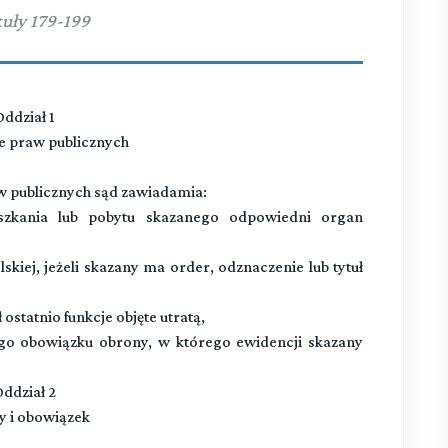
uły 179-199
Oddział 1
e praw publicznych
w publicznych sąd zawiadamia:
eszkania lub pobytu skazanego odpowiedni organ
skiej, jeżeli skazany ma order, odznaczenie lub tytuł
 ostatnio funkcje objęte utratą,
o obowiązku obrony, w którego ewidencji skazany
ddział 2
y i obowiązek