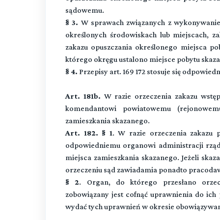
sądowemu.
§ 3.
W sprawach związanych z wykonywanie
określonych środowiskach lub miejscach, z
zakazu opuszczania określonego miejsca po
którego okręgu ustalono miejsce pobytu skaz
§ 4.
Przepisy art. 169 172 stosuje się odpowiedn
Art. 181b.
W razie orzeczenia zakazu wstę
komendantowi powiatowemu (rejonowemu,
zamieszkania skazanego.
Art. 182. § 1
. W razie orzeczenia zakazu 
odpowiedniemu organowi administracji rząd
miejsca zamieszkania skazanego. Jeżeli ska
orzeczeniu sąd zawiadamia ponadto pracodawc
§ 2
. Organ, do którego przesłano orzec
zobowiązany jest cofnąć uprawnienia do ic
wydać tych uprawnień w okresie obowiązywan