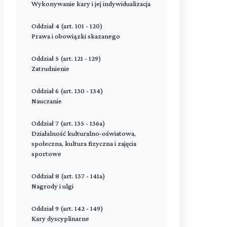
Uczestnictwo społeczeństwa w
Wykonywanie kary i jej indywidualizacja
wykonywaniu orzeczeń, pomoc w
społecznej readaptacji skazanych oraz
Oddział 4 (art. 101 - 120)
Fundusz Pomocy Pokrzywdzonym oraz
Prawa i obowiązki skazanego
Pomocy Postpenitencjarnej
Oddział 5 (art. 121 - 129)
Przeczytaj zawartość działu
Zatrudnienie
Oddział 6 (art. 130 - 134)
Nauczanie
Oddział 7 (art. 135 - 136a)
Działalność kulturalno-oświatowa,
społeczna, kultura fizyczna i zajęcia
sportowe
Oddział 8 (art. 137 - 141a)
Nagrody i ulgi
Oddział 9 (art. 142 - 149)
Kary dyscyplinarne