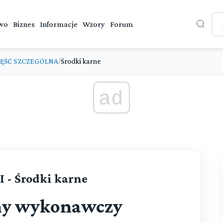
wo
Biznes
Informacje
Wzory
Forum
ĘŚĆ SZCZEGÓLNA
Środki karne
/
ad
I - Środki karne
ny wykonawczy