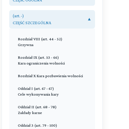
Rozdział I (art. 1 - 1)
(art. -)
Zakres obowiązywania
▼
CZĘŚĆ SZCZEGÓLNA
Rozdział II (art. 2 - 3)
Organy postępowania wykonawczego
Rozdział VIII (art. 44 - 52)
Grzywna
Rozdział III (art. 4 - 8)
Skazany
Rozdział IX (art. 53 - 66)
Kara ograniczenia wolności
Rozdział IV (art. 9 - 31)
Postępowanie wykonawcze
Rozdział X Kara pozbawienia wolności
Rozdział V (art. 32 - 36)
Oddział I (art. 67 - 67)
Nadzór penitencjarny
Cele wykonywania kary
Rozdział VI (art. 37 - 37)
Oddział II (art. 68 - 78)
Zatarcie skazania
Zakłady karne
Rozdział VII (art. 38 - 43)
Oddział 3 (art. 79 - 100)