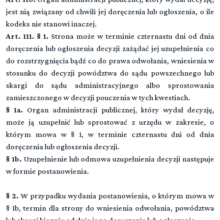
jest nią związany od chwili jej doręczenia lub ogłoszenia, o ile
kodeks nie stanowi inaczej.
Art. 111. § 1.
Strona może w terminie czternastu dni od dnia
doręczenia lub ogłoszenia decyzji zażądać jej uzupełnienia co
do rozstrzygnięcia bądź co do prawa odwołania, wniesienia w
stosunku do decyzji powództwa do sądu powszechnego lub
skargi do sądu administracyjnego albo sprostowania
zamieszczonego w decyzji pouczenia w tych kwestiach.
§ 1a.
Organ administracji publicznej, który wydał decyzję,
może ją uzupełnić lub sprostować z urzędu w zakresie, o
Kodeks postępowania administracyjnego
którym mowa w § 1, w terminie czternastu dni od dnia
doręczenia lub ogłoszenia decyzji.
§ 1b.
Uzupełnienie lub odmowa uzupełnienia decyzji następuje
DZIAŁ I (art. -)
w formie postanowienia.
▼
Przepisy ogólne
§ 2.
W przypadku wydania postanowienia, o którym mowa w
Rozdział 1 (art. 1 - 5)
DZIAŁ II (art. -)
§ 1b, termin dla strony do wniesienia odwołania, powództwa
▼
Zakres obowiązywania
Postępowanie