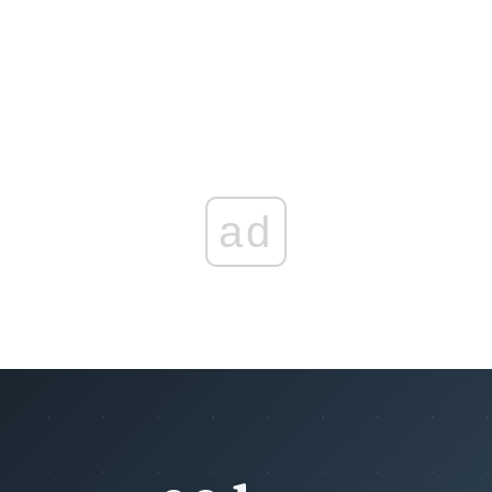
Udział prasy i organizacji społecznych
Rozdział 5 (art. 253 - 256)
Przyjmowanie skarg i wniosków
Rozdział 6 (art. 257 - 259)
Nadzór i kontrola
Przeczytaj zawartość działu
ad