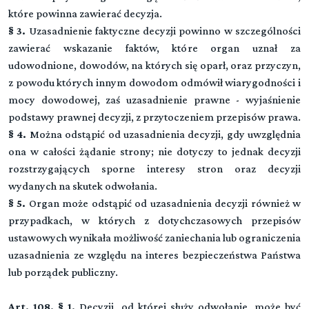
które powinna zawierać decyzja.
§ 3.
Uzasadnienie faktyczne decyzji powinno w szczególności
zawierać wskazanie faktów, które organ uznał za
udowodnione, dowodów, na których się oparł, oraz przyczyn,
z powodu których innym dowodom odmówił wiarygodności i
mocy dowodowej, zaś uzasadnienie prawne - wyjaśnienie
podstawy prawnej decyzji, z przytoczeniem przepisów prawa.
§ 4.
Można odstąpić od uzasadnienia decyzji, gdy uwzględnia
ona w całości żądanie strony; nie dotyczy to jednak decyzji
rozstrzygających sporne interesy stron oraz decyzji
wydanych na skutek odwołania.
§ 5.
Organ może odstąpić od uzasadnienia decyzji również w
przypadkach, w których z dotychczasowych przepisów
ustawowych wynikała możliwość zaniechania lub ograniczenia
uzasadnienia ze względu na interes bezpieczeństwa Państwa
lub porządek publiczny.
Art. 108.
§ 1.
Decyzji, od której służy odwołanie, może być