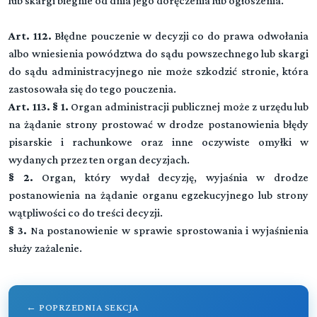
lub skargi biegnie od dnia jego doręczenia lub ogłoszenia.
Rozdział 2 (art. 6 - 16)
Art. 112.
Zasady ogólne
Błędne pouczenie w decyzji co do prawa odwołania
Rozdział 1 (art. 61 - 66)
Wszczęcie postępowania
albo wniesienia powództwa do sądu powszechnego lub skargi
Rozdział 3 (art. 17 - 18)
do sądu administracyjnego nie może szkodzić stronie, która
Organy wyższego stopnia i organy naczelne
Rozdział 2 (art. 67 - 72)
zastosowała się do tego pouczenia.
Metryki, protokoły i adnotacje
Art. 113. § 1.
Organ administracji publicznej może z urzędu lub
Rozdział 4 (art. 19 - 23)
na żądanie strony prostować w drodze postanowienia błędy
Właściwość organów
Rozdział 3 (art. 73 - 74)
pisarskie i rachunkowe oraz inne oczywiste omyłki w
Udostępnianie akt
Rozdział 5 (art. 24 - 27a)
wydanych przez ten organ decyzjach.
Wyłączenie pracownika oraz organu
Rozdział 4 (art. 75 - 88a)
§ 2.
Organ, który wydał decyzję, wyjaśnia w drodze
Dowody
postanowienia na żądanie organu egzekucyjnego lub strony
Rozdział 6 (art. 28 - 34)
wątpliwości co do treści decyzji.
Strona
Rozdział 5 (art. 89 - 96)
§ 3.
Na postanowienie w sprawie sprostowania i wyjaśnienia
Rozprawa
służy zażalenie.
Rozdział 7 (art. 35 - 38)
Załatwianie spraw
Rozdział 6 (art. 97 - 103)
Zawieszenie postępowania
Rozdział 8 (art. 39 - 49)
← POPRZEDNIA SEKCJA
Doręczenia
Rozdział 7 (art. 104 - 113)