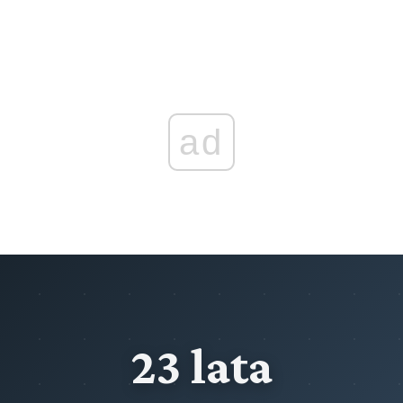
Rozdział 5 (art. 253 - 256)
Rozdział 10 (art. 127 - 140)
Przyjmowanie skarg i wniosków
Odwołania
Rozdział 6 (art. 257 - 259)
Rozdział 11 (art. 141 - 144)
Nadzór i kontrola
Zażalenie
Przeczytaj zawartość działu
ad
Rozdział 12 (art. 145 - 153)
Wznowienie postępowania
Rozdział 13 (art. 154 - 163)
Uchylenie, zmiana oraz stwierdzenie nieważności decyzji
Przeczytaj zawartość działu
23 lata