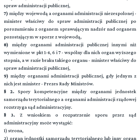
spraw administracji publicznej,
7)
między wojewodą a organami administracji niezespolonej -
minister właściwy do spraw administracji publicznej po
porozumieniu z organem sprawującym nadzór nad organem
pozostającym w sporze z wojewodą,
8)
między organami administracji publicznej innymi niż
wymienione w pkt 1-4, 6 i 7 - wspólny dla nich organ wyższego
stopnia, a w razie braku takiego organu - minister właściwy do
spraw administracji publicznej,
9)
między organami administracji publicznej, gdy jednym z
nich jest minister - Prezes Rady Ministrów.
§ 2.
Spory kompetencyjne między organami jednostek
Kodeks postępowania administracyjnego
samorządu terytorialnego a organami administracji rządowej
rozstrzyga sąd administracyjny.
§ 3.
Z wnioskiem o rozpatrzenie sporu przez sąd
DZIAŁ I (art. -)
▼
administracyjny może wystąpić:
Przepisy ogólne
1) strona,
2) organ jednostki samorządu terytorialnego lub inny organ