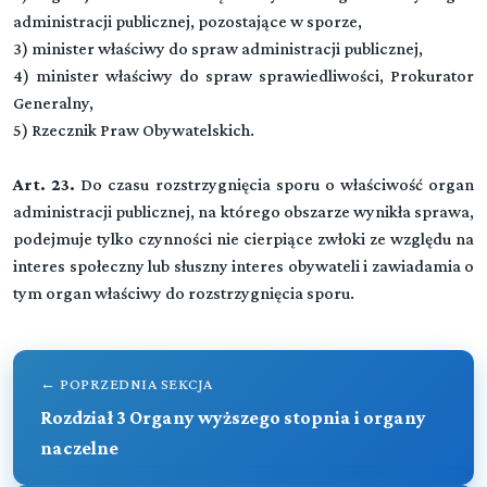
Rozdział 1 (art. 1 - 5)
administracji publicznej, pozostające w sporze,
Zakres obowiązywania
3) minister właściwy do spraw administracji publicznej,
4) minister właściwy do spraw sprawiedliwości, Prokurator
Rozdział 2 (art. 6 - 16)
Generalny,
Zasady ogólne
5) Rzecznik Praw Obywatelskich.
Rozdział 3 (art. 17 - 18)
Organy wyższego stopnia i organy naczelne
Art. 23.
Do czasu rozstrzygnięcia sporu o właściwość organ
administracji publicznej, na którego obszarze wynikła sprawa,
Rozdział 4 (art. 19 - 23)
podejmuje tylko czynności nie cierpiące zwłoki ze względu na
Właściwość organów
interes społeczny lub słuszny interes obywateli i zawiadamia o
Rozdział 5 (art. 24 - 27a)
tym organ właściwy do rozstrzygnięcia sporu.
Wyłączenie pracownika oraz organu
Rozdział 6 (art. 28 - 34)
Strona
← POPRZEDNIA SEKCJA
Rozdział 3 Organy wyższego stopnia i organy
Rozdział 7 (art. 35 - 38)
naczelne
Załatwianie spraw