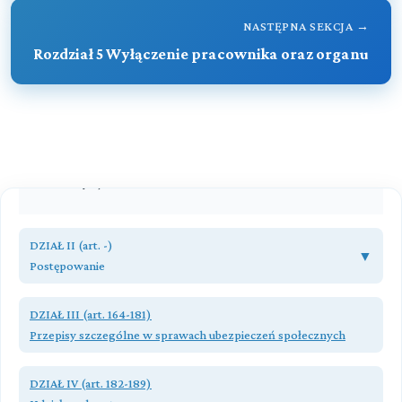
Rozdział 8 (art. 39 - 49)
NASTĘPNA SEKCJA →
Doręczenia
Rozdział 5 Wyłączenie pracownika oraz organu
Rozdział 9 (art. 50 - 56)
Wezwania
Rozdział 10 (art. 57 - 60)
Terminy
Przeczytaj zawartość działu
DZIAŁ II (art. -)
▼
Postępowanie
Rozdział 1 (art. 61 - 66)
DZIAŁ III (art. 164-181)
Wszczęcie postępowania
Przepisy szczególne w sprawach ubezpieczeń społecznych
Rozdział 2 (art. 67 - 72)
Przeczytaj zawartość działu
Metryki, protokoły i adnotacje
DZIAŁ IV (art. 182-189)