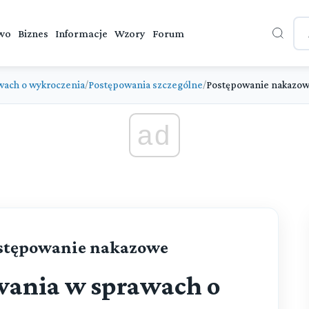
wo
Biznes
Informacje
Wzory
Forum
wach o wykroczenia
Postępowania szczególne
Postępowanie nakazo
/
/
ad
ostępowanie nakazowe
wania w sprawach o