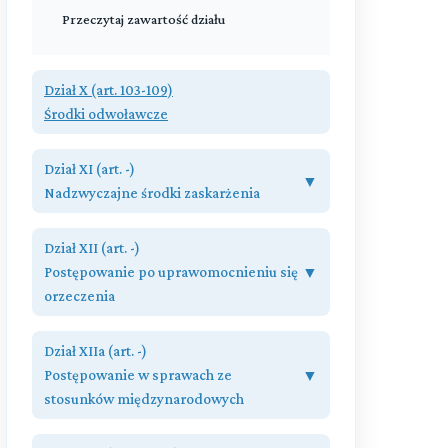
wojskowych
Przeczytaj zawartość działu
Przeczytaj zawartość działu
Dział X (art. 103-109)
Środki odwoławcze
Przeczytaj zawartość działu
Dział XI (art. -)
▼
Nadzwyczajne środki zaskarżenia
Rozdział XVIII (art. 110 - 112)
Dział XII (art. -)
Kasacja
Postępowanie po uprawomocnieniu się
▼
orzeczenia
Rozdział XIX (art. 113 - 113)
Wznowienie postępowania
Rozdział XX (art. 114 - 116)
Dział XIIa (art. -)
Odszkodowanie za niesłuszne ukaranie
Przeczytaj zawartość działu
Postępowanie w sprawach ze
▼
lub zatrzymanie
stosunków międzynarodowych
Przeczytaj zawartość działu
Rozdział XXa (art. 116a - 116a)