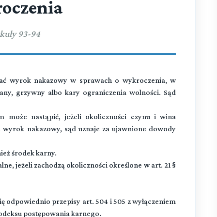
oczenia
kuły 93-94
ać wyrok nakazowy w sprawach o wykroczenia, w
any, grzywny albo kary ograniczenia wolności. Sąd
oże nastąpić, jeżeli okoliczności czynu i wina
c wyrok nakazowy, sąd uznaje za ujawnione dowody
eż środek karny.
ne, jeżeli zachodzą okoliczności określone w art. 21 §
 odpowiednio przepisy art. 504 i 505 z wyłączeniem
 6 Kodeksu postępowania karnego.