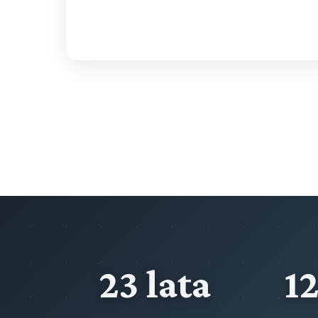
23 lata
1