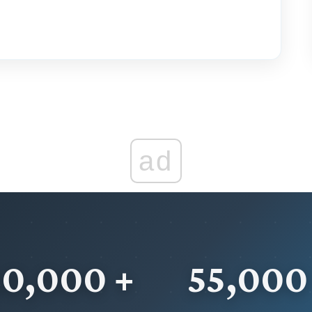
ad
20,000 +
55,000