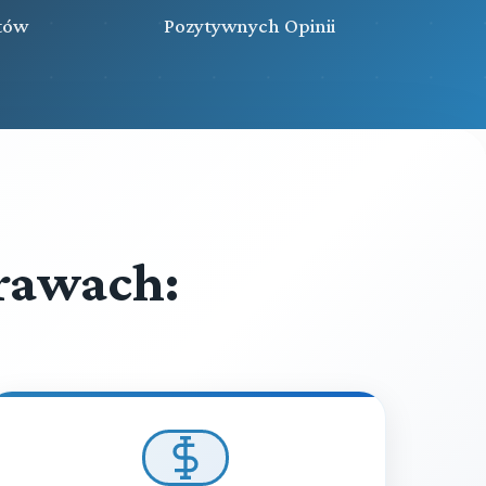
tów
Pozytywnych Opinii
rawach: