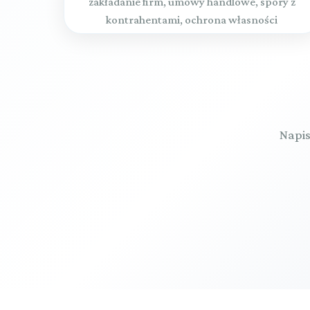
zakładanie firm, umowy handlowe, spory z
kontrahentami, ochrona własności
intelektualnej
Napis