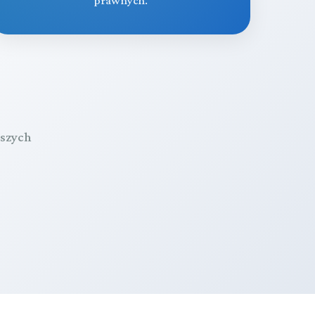
prawnych.
aszych