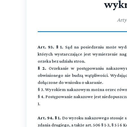
wykr
Arty
Art. 93. § 1.
Sąd na posiedzeniu może wyd
których wystarczające jest wymierzenie nag
orzeka bez udziału stron.
§ 2.
Orzekanie w postępowaniu nakazowym m
obwinionego nie budzą wątpliwości. Wydają
dołączone do wniosku o ukaranie.
§ 3. Wyrokiem nakazowym można orzec równi
§ 4. Postępowanie nakazowe jest niedopuszczal
1.
Art. 94. § 1.
Do wyroku nakazowego stosuje się
zdania drugiego, a także art. 506 § 1-3, § 5 i