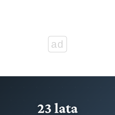
Rozdział XXb (art. 116b - 116b)
Wystąpienie do państwa członkowskiego Unii
Europejskiej o wykonanie grzywny, środków karnych w
postaci nawiązki lub obowiązku naprawienia szkody lub
też orzeczenia zasądzającego koszty postępowania oraz
wykonanie orzeczenia sądu lub innego organu państwa
Przeczytaj zawartość działu
ad
23 lata