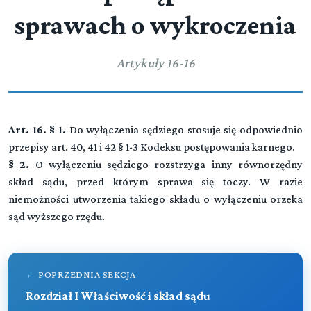
Zasady ogólne
sprawach o wykroczenia
Przeczytaj zawartość działu
Dział II (art. -)
▼
Artykuły 16-16
Sąd
Rozdział I (art. 9 - 15)
Właściwość i skład sądu
Art. 16. § 1.
Do wyłączenia sędziego stosuje się odpowiednio
przepisy art. 40, 41 i 42 § 1-3 Kodeksu postępowania karnego.
Rozdział II (art. 16 - 16)
§ 2.
O wyłączeniu sędziego rozstrzyga inny równorzędny
Wyłączenie sędziego
skład sądu, przed którym sprawa się toczy. W razie
Przeczytaj zawartość działu
niemożności utworzenia takiego składu o wyłączeniu orzeka
sąd wyższego rzędu.
Dział III (art. -)
▼
Strony, obrońcy, pełnomocnicy
← POPRZEDNIA SEKCJA
Rozdział III (art. 17 - 19)
Rozdział I Właściwość i skład sądu
Dział IV (art. 32-38)
Oskarzyciel publiczny