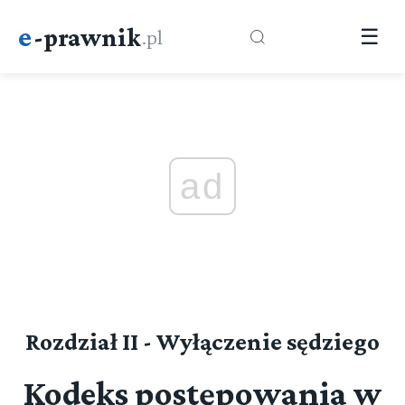
e
-prawnik
.pl
☰
ad
Kodeks postępowania w sprawach o
wykroczenia
Rozdział II - Wyłączenie sędziego
Kodeks postępowania w
Dział I (art. 1-8)