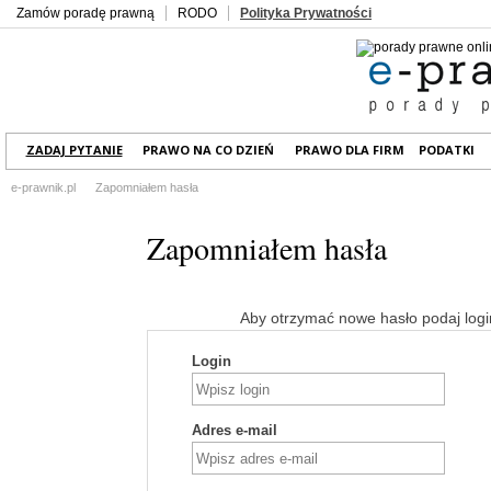
Zamów poradę prawną
RODO
Polityka Prywatności
ZADAJ PYTANIE
PRAWO NA CO DZIEŃ
PRAWO DLA FIRM
PODATKI
e-prawnik.pl
Zapomniałem hasła
Zapomniałem hasła
Aby otrzymać nowe hasło podaj login
Login
Adres e-mail