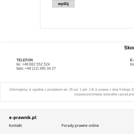
Skon
TELEFON
E
tel. +48 882 552 524
bi
faks: +48 (12) 395 34 27
Informujemy, iż zgodnie z przepisem art. 25 ust. 1 pkt. 1 lit. b ustawy z dnia 4 lutego
rozpowszechnianie artykułów i porad pra
e-prawnik.pl:
Kontakt
Porady prawne online