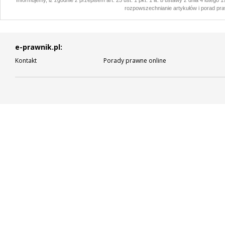
Informujemy, iż zgodnie z przepisem art. 25 ust. 1 pkt. 1 lit. b ustawy z dnia 4 lutego
rozpowszechnianie artykułów i porad pra
e-prawnik.pl:
Kontakt
Porady prawne online