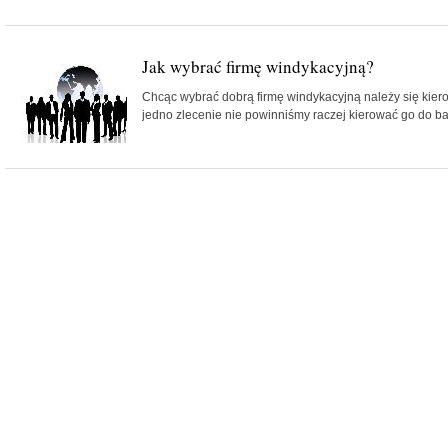
Jak wybrać firmę windykacyjną?
Chcąc wybrać dobrą firmę windykacyjną należy się kier
jedno zlecenie nie powinniśmy raczej kierować go do bard