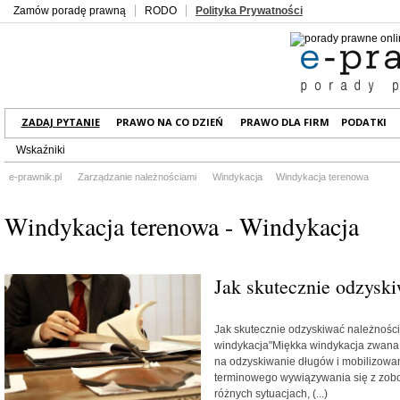
Zamów poradę prawną
RODO
Polityka Prywatności
ZADAJ PYTANIE
PRAWO NA CO DZIEŃ
PRAWO DLA FIRM
PODATKI
Wskaźniki
e-prawnik.pl
Zarządzanie należnościami
Windykacja
Windykacja terenowa
Windykacja terenowa - Windykacja
Jak skutecznie odzyski
Jak skutecznie odzyskiwać należnośc
windykacja"Miękka windykacja zwana 
na odzyskiwanie długów i mobilizowan
terminowego wywiązywania się z zobo
różnych sytuacjach, (...)