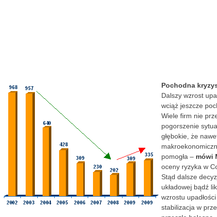
Pochodna kryzy
Dalszy wzrost upa
wciąż jeszcze po
Wiele firm nie prz
pogorszenie sytuac
głębokie, że nawe
makroekonomiczne
pomogła –
mówi 
oceny ryzyka w C
Stąd dalsze decyz
układowej bądź li
wzrostu upadłośc
stabilizacja w prz