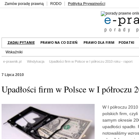
Zamów poradę prawną
RODO
Polityka Prywatności
ZADAJ PYTANIE
PRAWO NA CO DZIEŃ
PRAWO DLA FIRM
PODATKI
Wskaźniki
e-prawnik.pl
Windykacja
Upadłości firm w Polsce w I półroczu 2010 roku - raport
7 Lipca 2010
Upadłości firm w Polsce w I półroczu 2
W I półroczu 2010 
polskich firm, czyl
samym okresie 20
upadłości spadło.
notowaliśmy wzros