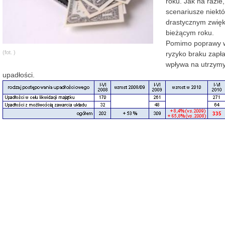
roku. Jak na razie,
scenariusze niektó
drastycznym zwięk
bieżącym roku.
Pomimo poprawy w 
(fot. )
ryzyko braku zapła
wpływa na utrzymy
upadłości.