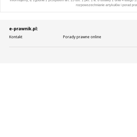
Informujemy, iż zgodnie z przepisem art. 25 ust. 1 pkt. 1 lit. b ustawy z dnia 4 lutego
rozpowszechnianie artykułów i porad pra
e-prawnik.pl:
Kontakt
Porady prawne online