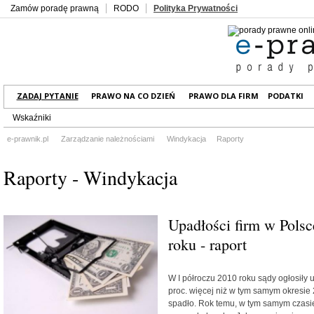
Zamów poradę prawną
RODO
Polityka Prywatności
ZADAJ PYTANIE
PRAWO NA CO DZIEŃ
PRAWO DLA FIRM
PODATKI
Wskaźniki
e-prawnik.pl
Zarządzanie należnościami
Windykacja
Raporty
Raporty - Windykacja
Upadłości firm w Polsc
roku - raport
W I półroczu 2010 roku sądy ogłosiły u
proc. więcej niż w tym samym okresie
spadło. Rok temu, w tym samym czasi