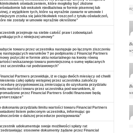
akimkolwiek oświadczeniem, które mogłoby być złożone
s
ieświadomie lub wskutek niedbalstwa w formie pisemnej lub
stnej, z wyjątkiem tych, które są wyraźnie zawarte w umowie i
iniejszym zrzeka się jakichkolwiek roszczeń z tytułu oświadczeń,
tóre nie zostały w umowie wyraźnie określone"
uczestnik przejmuje na siebie całość praw i zobowiązań
ynikających z niniejszej umowy"
B
nabycie towaru przez uczestnika następuje po łącznym ziszczeniu
w
ię następujących warunków ? po podpisaniu z Financial Partners
mowy pożyczki w formie aktu notarialnego na kwotę równą
artości wskazanego towaru pomniejszoną o sumę wpłacanych
rzez uczestnika rat podstawowych"
Financial Partners przewiduje, iż w ciągu dwóch miesięcy od chwili
niesienia całej opłaty wstępnej przez uczestnika zakończy
rocedurę przygotowawczą zmierzającą do uzyskania przydziału
Ba
imitu wartości towaru przez uczestnika pod warunkiem, iż
w
gromadzone przez Financial Partners środki finansowe będą
ystarczające"
o dokonaniu przydziału limitu wartości towaru Financial Partners
awiadomi listem poleconym uczestnika, informując go
ednocześnie o dalszej procedurze postępowania"
uczestnik udokumentuje swoje możliwości spłaty rat
rzedstawiając stosowne dokumenty żądane przez Financial