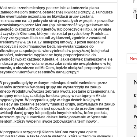
W okresie trzech miesięcy po terminie zakończenia planu
P
atalnego MeCom dokona ostatecznej likwidacji grupy. 2. Fundusze
akie ewentualnie pozostaną po likwidacji grupy zostaną
rzeznaczone na: a) pokrycie strat powstałych w grupie z powodów
iezawinionych przez MeCom (np. niemożność wyegzekwowania
aległości płatniczych od Klientów lub poręczycieli itp.). b) wypłatę
at czystych Klientom, którym nie został przydzielony Produkt, a
tórzy zrezygnowali lub zostali wykluczeni, zgodnie z zasadami
kreślonymi w & 16 i & 17 niniejszej umowy. 3 jeżeli będące w
yspozycji środki finansowe będą nie-wystarczające do
ałkowitego zaspokojenia wierzytelności w powyższej kolejności
łatności, należności wypłacane będą proporcjonalnie do
Now
ysokości wpłat każdego Klienta. 4. Jakiekolwiek zmniejszenie się
unduszu grupy, wy-wołane przez zdarzenia nie uwzględnione w tej
mowie, a niezależne od MeCom, będzie obciążać proporcjonalnie
szystkich Klientów uczestników danej grupy.?
N
W przypadku gdyby w danym miesiącu środki wniesione przez
lientów uczestników danej grupy nie wystarczyły na zakup
ednego Produktu wówczas zebrana kwota zostanie przeniesiona na
K
astępny miesiąc, zasilając fundusz grupy w następnym Akcie
sygnacyjnym. W przypadku, gdy w ciągu dwóch kolejnych
iesięcy nie zostanie zebrany fundusz grupy, pozwalający na zakup
R
ednego Produktu, MeCom jest upoważnione do przedterminowej
ikwidacji danej grupy lub podjęcia innych kroków, które posłużą
P
nteresom grupy i umożliwią dalsze funkcjonowanie w Systemie
lientom, którzy wypełnili swoje zobowiązania terminowo".
Z
W przypadku rezygnacji Klienta MeCom zatrzyma opłatę
dministracyjną, a także opłatę wstępna, która w żadnym wypadku