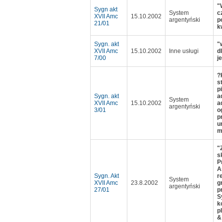
"
Sygn akt
System
c
XVII Amc
15.10.2002
argentyński
p
21/01
k
Sygn. akt
"
XVII Amc
15.10.2002
Inne usługi
d
7/00
j
?
s
p
Sygn. akt
a
System
XVII Amc
15.10.2002
a
argentyński
3/01
o
p
u
m
"
s
P
A
Sygn. Akt
r
System
XVII Amc
23.8.2002
g
argentyński
27/01
p
S
k
p
&