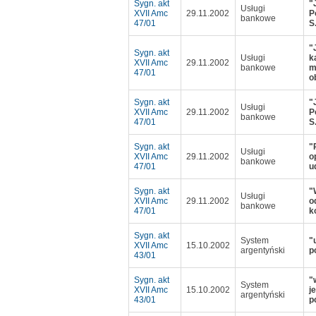
Sygn. akt
"
Usługi
XVII Amc
29.11.2002
P
bankowe
47/01
S
"
Sygn. akt
Usługi
k
XVII Amc
29.11.2002
bankowe
m
47/01
o
Sygn. akt
"
Usługi
XVII Amc
29.11.2002
P
bankowe
47/01
S
Sygn. akt
"
Usługi
XVII Amc
29.11.2002
o
bankowe
47/01
u
Sygn. akt
"
Usługi
XVII Amc
29.11.2002
o
bankowe
47/01
k
Sygn. akt
System
"
XVII Amc
15.10.2002
argentyński
p
43/01
Sygn. akt
"
System
XVII Amc
15.10.2002
j
argentyński
43/01
p