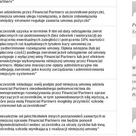
artners"
po udzieleniu przez Financial Partners uczestnikowi pożyczki,
iniejsza umowa ulega rozwiązaniu, a dalsze zobowiązania
omiędzy stronami reguluje zawarta umowa pożyczki"
P
S
uczestnik uzyska w terminie 9 dni od daty odstąpienia zwrot
płaconych rat podstawowych (bez odsetek i waloryzacji) po
otrąceniu ewentualnych zaległości i potrąceniu 10% wartości
płaconych rat kapitałowych tytułem kary umownej za
rzedterminowe rozwiązanie umowy. Opłata wstępna (lub jej
płacona część) podlega zwrotowi jeżeli odstąpienie od umowy
astępuje z wyłącznej winy Financial Partners lub jest efektem
ienależytego wykonywania niniejszej umowy przez Financial
artners. Wpłacone miesięczne opłaty administracyjne nie
W
odlegają zwrotowi, jako koszty zarządzania i administrowania
s
iniejszym systemem"
(n
uczestnik składając swój podpis pod niniejszą umową udziela
p
inancial Partners nieodwołalnego pełnomocnictwa do
ównoprawnego rozwiązywania przez Financial Partners spraw
P
otyczących uczestników, w tym spowodowanych siłą wyższą, a
tóre poza wolą Financial Partners mogłoby przynieść szkodę
ystemowi lub uczestnikowi"
niezależnie od jakichkolwiek innych postanowień zawartych w
iniejszej sprawie Financial Partners nie będzie ponosił
dpowiedzialności wobec uczestnika za utratę zysków lub inną
ośrednią szkodę wynikającą z realizacji niniejszej umowy"
D