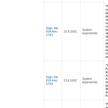
?
r
j
p
n
z
r
Sygn. Akt
System
k
XVII Amc
23.8.2002
argentyński
o
27/01
d
c
p
w
f
U
w
"
K
j
n
Sygn. Akt
System
A
XVII Amc
23.8.2002
argentyński
m
27/01
j
l
i
K
?
a