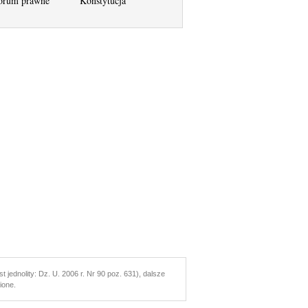
orum prawne
Konstytucja
t jednolity: Dz. U. 2006 r. Nr 90 poz. 631), dalsze
ione.