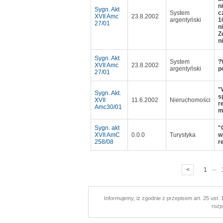
n
Sygn. Akt
System
c
XVII Amc
23.8.2002
argentyński
1
27/01
n
Z
n
Sygn. Akt
System
?
XVII Amc
23.8.2002
argentyński
p
27/01
"
Sygn. Akt.
s
XVII
11.6.2002
Nieruchomości
r
Amc30/01
m
Sygn. akt
"
XVII AmC
0.0.0
Turystyka
w
258/08
r
...
<
1
Informujemy, iż zgodnie z przepisem art. 25 ust. 1
rozp