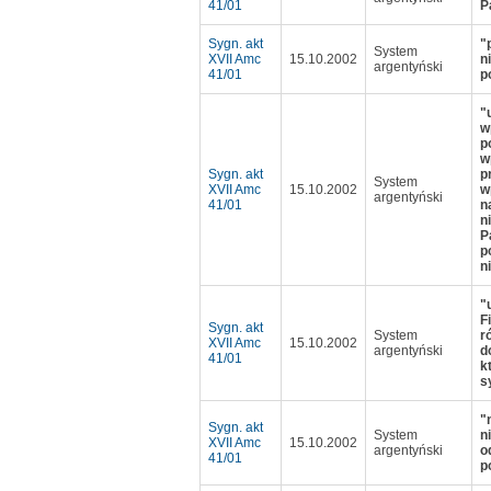
41/01
P
Sygn. akt
"
System
XVII Amc
15.10.2002
n
argentyński
41/01
p
"
w
p
w
Sygn. akt
p
System
XVII Amc
15.10.2002
w
argentyński
41/01
n
n
P
p
n
"
F
Sygn. akt
System
r
XVII Amc
15.10.2002
argentyński
d
41/01
k
s
"
Sygn. akt
System
n
XVII Amc
15.10.2002
argentyński
o
41/01
p