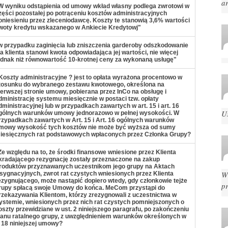
ar
W wyniku odstąpienia od umowy wkład własny podlega zwrotowi w
zęści pozostałej po potrąceniu kosztów administracyjnych
oniesieniu przez zleceniodawcę. Koszty te stanowią 3,6% wartości
woty kredytu wskazanego w Ankiecie Kredytowj"
w przypadku zaginięcia lub zniszczenia garderoby odszkodowanie
la klienta stanowi kwota odpowiadająca jej wartości, nie więcej
ednak niż równowartość 10-krotnej ceny za wykonaną usługę"
Koszty administracyjne ? jest to opłata wyrażona procentowo w
tosunku do wybranego zestawu kwotowego, określona na
ierwszej stronie umowy, pobierana przez InCo na obsługę i
dministrację systemu miesięcznie w postaci tzw. opłaty
dministracyjnej lub w przypadkach zawartych w art. 15 i art. 16
U
gólnych warunków umowy jednorazowo w pełnej wysokości. W
rzypadkach zawartych w Art. 15 i Art. 16 ogólnych warunków
mowy wysokość tych kosztów nie może być wyższa od sumy
iesięcznych rat podstawowych wpłaconych przez Członka Grupy?
Ze względu na to, że środki finansowe wniesione przez Klienta
kradającego rezygnację zostały przeznaczone na zakup
roduktów przyznawanych uczestnikom jego grupy na Aktach
W
sygnacyjnych, zwrot rat czystych wniesionych przez Klienta
ezygnującego, może nastąpić dopiero wtedy, gdy członkowie tejże
p
rupy spłacą swoje Umowy do końca. MeCom przystąpi do
rzekazywania Klientom, którzy zrezygnowali z uczestnictwa w
ystemie, wniesionych przez nich rat czystych pomniejszonych o
oszty przewidziane w ust. 2 niniejszego paragrafu, po zakończeniu
lanu ratalnego grupy, z uwzględnieniem warunków określonych w
 18 niniejszej umowy?