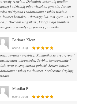
aprawdę rzetelna. Dokładnie dokonują analizy
awnej i udzielają odpowiedzi na pytanie. Jestem
rdzo wdzięczna i zadowolona z takiej właśnie
żliwości kontaktu. Ułatwiają ludziom życie ...i o to
hodzi. Polecam wszystkim , którzy mają problem
ymagający porady czy pomocy prawnika.
Barbara Klein
ocena usługi:
ardzo sprawny przebieg. Komunikacja precyzyjna i
ransparentne odpowiedzi. Szybko, kompetentnie i
ałość wraz z ceną można polecić. Jestem bardzo
dowolona z takiej możliwości. Serdecznie dziękuję
arbara
Monika B.
ocena usługi: