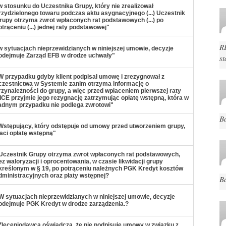
w stosunku do Uczestnika Grupy, który nie zrealizował
rzydzielonego towaru podczas aktu asygnacyjnego (...) Uczestnik
rupy otrzyma zwrot wpłaconych rat podstawowych (...) po
otrąceniu (...) jednej raty podstawowej"
R
w sytuacjach nieprzewidzianych w niniejszej umowie, decyzje
odejmuje Zarząd EFB w drodze uchwały"
st
W przypadku gdyby klient podpisał umowę i zrezygnował z
czestnictwa w Systemie zanim otrzyma informację o
rzynależności do grupy, a więc przed wpłaceniem pierwszej raty
ICE przyjmie jego rezygnację zatrzymując opłatę wstępną, która w
adnym przypadku nie podlega zwrotowi"
B
Wstępujący, który odstępuje od umowy przed utworzeniem grupy,
raci opłatę wstępną"
Uczestnik Grupy otrzyma zwrot wpłaconych rat podstawowych,
ez waloryzacji i oprocentowania, w czasie likwidacji grupy
kreślonym w § 19, po potrąceniu należnych PGK Kredyt kosztów
dministracyjnych oraz płaty wstępnej?
B
W sytuacjach nieprzewidzianych w niniejszej umowie, decyzje
odejmuje PGK Kredyt w drodze zarządzenia.?
Zleceniodawca oświadcza, że nie podpisuje umowy w związku z