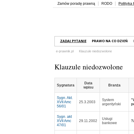
Zamów poradę prawną
RODO
Polityka
ZADAJ PYTANIE
PRAWO NA CO DZIEŃ
e-prawnik.pl
Klauzule niedozwolone
Klauzule niedozwolone
Data
Sygnatura
Branża
wpisu
Sygn. Akt.
System
"
XVII Amc
25.3.2003
argentyński
p
56/01
Sygn. akt
Usługi
XVII Amc
29.11.2002
?
bankowe
47/01