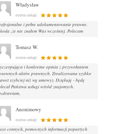
Władysław
ocena usługi:
rofesjonalne i pełne udokumentowanie prawne.
zkoda ,że nie znałem Was wcześniej. Polecam
Tomasz W.
ocena usługi:
yczerpująca i konkretne opinia z przywołaniem
tosownych aktów prawnych. Zrealizowana szybko
awet szybciej niż wg umowy). Dziękuję - będę
olecał Państwa usługi wśród znajomych.
ozdrawiam,
Anonimowy
ocena usługi:
użo cennych, pomocnych informacji popartych