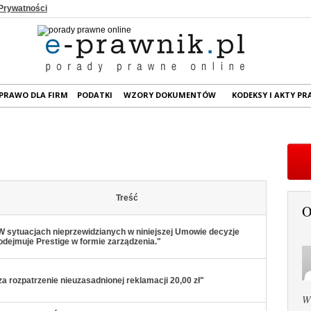
 Prywatności
PRAWO DLA FIRM
PODATKI
WZORY DOKUMENTÓW
KODEKSY I AKTY P
Treść
O
W sytuacjach nieprzewidzianych w niniejszej Umowie decyzje
odejmuje Prestige w formie zarządzenia."
za rozpatrzenie nieuzasadnionej reklamacji 20,00 zł"
W