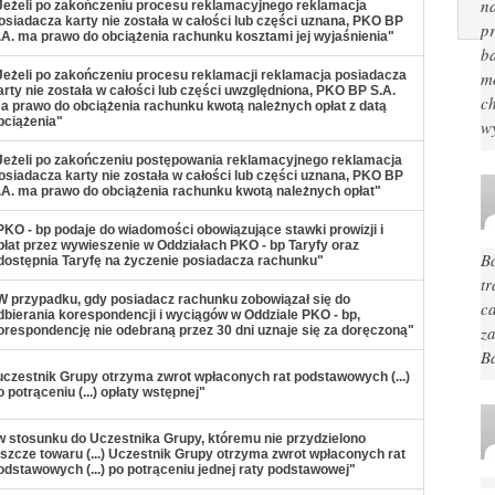
n
Jeżeli po zakończeniu procesu reklamacyjnego reklamacja
osiadacza karty nie została w całości lub części uznana, PKO BP
pr
.A. ma prawo do obciążenia rachunku kosztami jej wyjaśnienia"
ba
Jeżeli po zakończeniu procesu reklamacji reklamacja posiadacza
mo
arty nie została w całości lub części uwzględniona, PKO BP S.A.
c
a prawo do obciążenia rachunku kwotą należnych opłat z datą
bciążenia"
w
Jeżeli po zakończeniu postępowania reklamacyjnego reklamacja
osiadacza karty nie została w całości lub części uznana, PKO BP
.A. ma prawo do obciążenia rachunku kwotą należnych opłat"
PKO - bp podaje do wiadomości obowiązujące stawki prowizji i
płat przez wywieszenie w Oddziałach PKO - bp Taryfy oraz
B
dostępnia Taryfę na życzenie posiadacza rachunku"
t
W przypadku, gdy posiadacz rachunku zobowiązał się do
c
dbierania korespondencji i wyciągów w Oddziale PKO - bp,
za
orespondencję nie odebraną przez 30 dni uznaje się za doręczoną"
B
uczestnik Grupy otrzyma zwrot wpłaconych rat podstawowych (...)
o potrąceniu (...) opłaty wstępnej"
w stosunku do Uczestnika Grupy, któremu nie przydzielono
eszcze towaru (...) Uczestnik Grupy otrzyma zwrot wpłaconych rat
odstawowych (...) po potrąceniu jednej raty podstawowej"