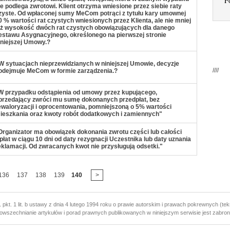
F
ie podlega zwrotowi. Klient otrzyma wniesione przez siebie raty
zyste. Od wpłaconej sumy MeCom potrąci z tytułu kary umownej
0 % wartości rat czystych wniesionych przez Klienta, ale nie mniej
iż wysokość dwóch rat czystych obowiązujących dla danego
estawu Asygnacyjnego, określonego na pierwszej stronie
iniejszej Umowy.?
W sytuacjach nieprzewidzianych w niniejszej Umowie, decyzje
////
odejmuje MeCom w formie zarządzenia.?
W przypadku odstąpienia od umowy przez kupującego,
przedający zwróci mu sumę dokonanych przedpłat, bez
ewaloryzacji i oprocentowania, pomniejszoną o 5% wartości
ieszkania oraz kwoty robót dodatkowych i zamiennych"
Organizator ma obowiązek dokonania zwrotu części lub całości
płat w ciągu 10 dni od daty rezygnacji Uczestnika lub daty uznania
eklamacji. Od zwracanych kwot nie przysługują odsetki."
136
137
138
139
140
>
 pkt. 1 lit. b ustawy z dnia 4 lutego 1994 roku o prawie autorskim i prawach pokrewnych (teks
owszechnianie artykułów i porad prawnych publikowanych w niniejszym serwisie jest zabron