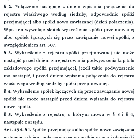
§ 2.
Połączenie następuje z dniem wpisania połączenia do
rejestru właściwego według siedziby, odpowiednio spółki
przejmującej albo spółki nowo zawiązanej (dzień połączenia).
Wpis ten wywołuje skutek wykreślenia spółki przejmowanej
albo spółek łączących się przez zawiązanie nowej spółki, z
uwzględnieniem art. 507.
§ 3.
Wykreślenie z rejestru spółki przejmowanej nie może
nastąpić przed dniem zarejestrowania podwyższenia kapitału
zakładowego spółki przejmującej, jeżeli takie podwyższenie
ma nastąpić, i przed dniem wpisania połączenia do rejestru
właściwego według siedziby spółki przejmowanej.
§ 4.
Wykreślenie spółek łączących się przez zawiązanie nowej
spółki nie może nastąpić przed dniem wpisania do rejestru
nowej spółki.
§ 5.
Wykreślenie z rejestru, o którym mowa w § 3 i § 4,
następuje z urzędu.
Art. 494. § 1.
Spółka przejmująca albo spółka nowo zawiązana
wstępuje z dniem połączenia we wszystkie prawa i obowiązki