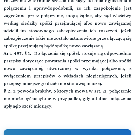
roszczenia w terminie sześciu miesięcy od dnia ogłoszenia o
połączeniu i uprawdopodobnili, że ich zaspokojenie jest
Kodeks spółek handlowych
zagrożone przez połączenie, mogą żądać, aby sąd właściwy
według siedziby spółki przejmującej albo nowo zawiązanej
udzielił im stosownego zabezpieczenia ich roszczeń, jeżeli
zabezpieczenie takie nie zostało ustanowione przez łączącą się
▼
Tytuł I Przepisy ogólne
spółkę przejmującą bądź spółkę nowo zawiązaną.
Art. 497. § 1.
Do łączenia się spółek stosuje się odpowiednio
DZIAŁ I (art. 1-7)
▼
przepisy dotyczące powstania spółki przejmującej albo spółki
Tytuł II Spółki osobowe
Przepisy wspólne
nowo zawiązanej, utworzonej w wyniku połączenia, z
wyłączeniem przepisów o wkładach niepieniężnych, jeżeli
Przeczytaj zawartość działu
DZIAŁ I (art. -)
DZIAŁ II (art. 8-10)
▼
▼
przepisy niniejszego działu nie stanowią inaczej.
Tytuł III Spółki kapitałowe
Spółka jawna
Spółki osobowe
§ 2.
Z powodu braków, o których mowa w art. 21, połączenie
nie może być uchylone w przypadku, gdy od dnia połączenia
Rozdział 1 (art. 22 - 27)
Przeczytaj zawartość działu
DZIAŁ I (art. -)
DZIAŁ II (art. -)
DZIAŁ III (art. 11-21)
Tytuł IV Łączenie, podział i przekształcanie
▼
upłynęło sześć miesięcy.
▼
Przepisy ogólne
▼
Spółka z ograniczoną odpowiedzialnością
Spółka partnerska
Spółki kapitałowe
spółek
Rozdział 2 (art. 28 - 36)
Rozdział 1 (art. 151 - 173)
Rozdział 1 (art. 86 - 94)
Przeczytaj zawartość działu
DZIAŁ II (art. -)
Stosunek do osób trzecich
DZIAŁ III (art. -)
▼
Powstanie spółki
▼
Przepisy ogólne
DZIAŁ I (art. -)
Spółka akcyjna
Spółka komandytowa
▼