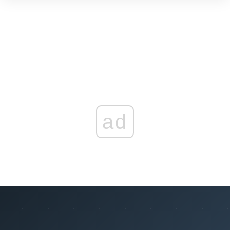
Przekształcenie przedsiębiorcy w spółkę kapitałową
Przeczytaj zawartość działu
ad