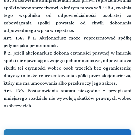
§ 5.
Pozbawienie komplementariusza prawa reprezentowania
spółki wbrew sprzeciwowi, o którym mowa w § 3 i § 4, zwalnia
tego wspólnika od odpowiedzialności osobistej za
zobowiązania spółki powstałe od chwili dokonania
odpowiedniego wpisu w rejestrze.
Art. 138. § 1.
Akcjonariusz może reprezentować spółkę
jedynie jako pełnomocnik.
§ 2.
Jeżeli akcjonariusz dokona czynności prawnej w imieniu
spółki nie ujawniając swojego pełnomocnictwa, odpowiada za
skutki tej czynności wobec osób trzecich bez ograniczenia;
Kodeks spółek handlowych
dotyczy to także reprezentowania spółki przez akcjonariusza,
który nie ma umocowania albo przekroczy jego zakres.
Art. 139.
Postanowienia statutu niezgodne z przepisami
niniejszego rozdziału nie wywołują skutków prawnych wobec
▼
Tytuł I Przepisy ogólne
osób trzecich.
DZIAŁ I (art. 1-7)
▼
Tytuł II Spółki osobowe
Przepisy wspólne