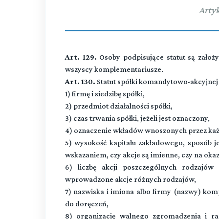
Artyk
Art. 129.
Osoby podpisujące statut są założy
wszyscy komplementariusze.
Art. 130.
Statut spółki komandytowo-akcyjnej
1) firmę i siedzibę spółki,
2) przedmiot działalności spółki,
3) czas trwania spółki, jeżeli jest oznaczony,
4) oznaczenie wkładów wnoszonych przez każ
5) wysokość kapitału zakładowego, sposób jeg
wskazaniem, czy akcje są imienne, czy na okaz
6) liczbę akcji poszczególnych rodzajów
wprowadzone akcje różnych rodzajów,
7) nazwiska i imiona albo firmy (nazwy) komp
do doręczeń,
8) organizację walnego zgromadzenia i rad