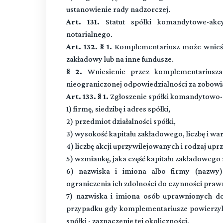
ustanowienie rady nadzorczej.
Art. 131.
Statut spółki komandytowe-akc
notarialnego.
Art. 132. § 1.
Komplementariusz może wnieść
zakładowy lub na inne fundusze.
§ 2.
Wniesienie przez komplementariusza
nieograniczonej odpowiedzialności za zobowią
Art. 133. § 1.
Zgłoszenie spółki komandytowo-a
1) firmę, siedzibę i adres spółki,
2) przedmiot działalności spółki,
3) wysokość kapitału zakładowego, liczbę i wa
4) liczbę akcji uprzywilejowanych i rodzaj uprz
5) wzmiankę, jaka część kapitału zakładoweg
6) nazwiska i imiona albo firmy (nazwy)
ograniczenia ich zdolności do czynności prawny
7) nazwiska i imiona osób uprawnionych do
przypadku gdy komplementariusze powierzyli
spółki - zaznaczenie tej okoliczności,