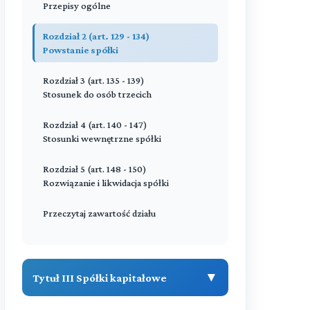
Przepisy ogólne
Przeczytaj zawartość działu
Rozdział 5 (art. 67 - 85)
Rozdział 3 (art. 120 - 124)
Likwidacja
Stosunki wewnętrzne spółki
Rozdział 2 (art. 129 - 134)
Powstanie spółki
Przeczytaj zawartość działu
Przeczytaj zawartość działu
Rozdział 3 (art. 135 - 139)
Stosunek do osób trzecich
Rozdział 4 (art. 140 - 147)
Stosunki wewnętrzne spółki
Rozdział 5 (art. 148 - 150)
Rozwiązanie i likwidacja spółki
Przeczytaj zawartość działu
▼
Tytuł III Spółki kapitałowe