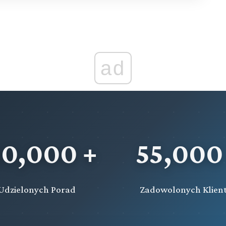
ad
20,000 +
55,000
Udzielonych Porad
Zadowolonych Klien