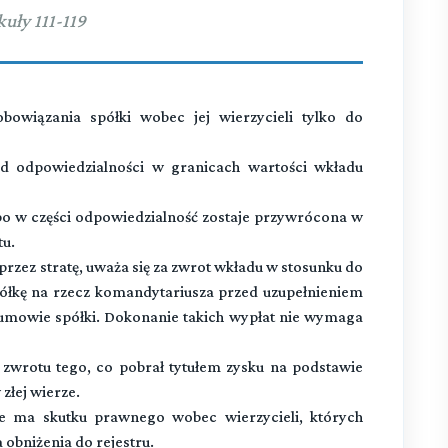
kuły 111-119
wiązania spółki wobec jej wierzycieli tylko do
d odpowiedzialności w granicach wartości wkładu
o w części odpowiedzialność zostaje przywrócona w
u.
rzez stratę, uważa się za zwrot wkładu w stosunku do
półkę na rzecz komandytariusza przed uzupełnieniem
 umowie spółki. Dokonanie takich wypłat nie wymaga
zwrotu tego, co pobrał tytułem zysku na podstawie
złej wierze.
 ma skutku prawnego wobec wierzycieli, których
 obniżenia do rejestru.