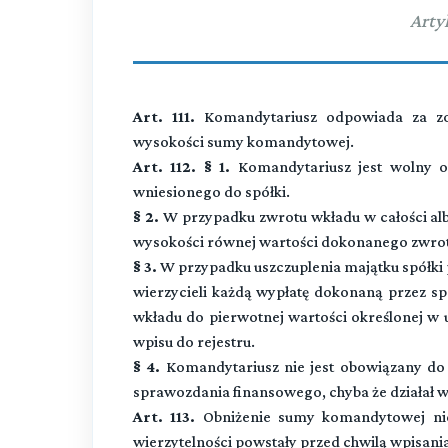
Arty
Art. 111.
Komandytariusz odpowiada za zobo
wysokości sumy komandytowej.
Art. 112. § 1.
Komandytariusz jest wolny o
wniesionego do spółki.
§ 2.
W przypadku zwrotu wkładu w całości alb
wysokości równej wartości dokonanego zwrot
§ 3.
W przypadku uszczuplenia majątku spółki p
wierzycieli każdą wypłatę dokonaną przez s
wkładu do pierwotnej wartości określonej w
wpisu do rejestru.
§ 4.
Komandytariusz nie jest obowiązany do 
sprawozdania finansowego, chyba że działał w 
Art. 113.
Obniżenie sumy komandytowej nie
wierzytelności powstały przed chwilą wpisania