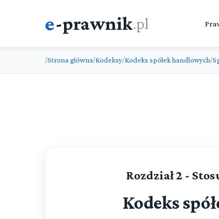
e
-prawnik
.pl
Pra
Strona główna
Kodeksy
Kodeks spółek handlowych
S
/
/
/
/
Rozdział 2 - Sto
Kodeks spó