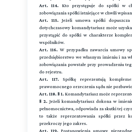
Art. 114.
Kto przystępuje do spółki w ch
zobowiązania spółki istniejące w chwili wpisan
Art. 115.
Jeżeli umowa spółki dopuszcza 
dotychczasowy komandytariusz może uzyskać
przystąpić do spółki w charakterze komple
wspólników.
Art. 116.
W przypadku zawarcia umowy spó
przedsiębiorstwo we własnym imieniu i na w
zobowiązania powstałe przy prowadzeniu tego 
do rejestru.
Art. 117.
Spółkę reprezentują kompleme
prawomocnego orzeczenia sądu nie pozbawio
Art. 118. § 1.
Komandytariusz może reprezento
§ 2.
Jeżeli komandytariusz dokona w imieniu
pełnomocnictwa, odpowiada za skutki tej czyn
to także reprezentowania spółki przez 
przekroczy jego zakres.
Art. 119.
Postanowienia umowy niezgodne z