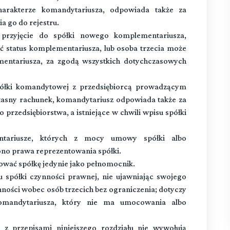
arakterze komandytariusza, odpowiada także za
ia go do rejestru.
przyjęcie do spółki nowego komplementariusza,
 status komplementariusza, lub osoba trzecia może
mentariusza, za zgodą wszystkich dotychczasowych
łki komandytowej z przedsiębiorcą prowadzącym
łasny rachunek, komandytariusz odpowiada także za
przedsiębiorstwa, a istniejące w chwili wpisu spółki
ntariusze, których z mocy umowy spółki albo
no prawa reprezentowania spółki.
wać spółkę jedynie jako pełnomocnik.
 spółki czynności prawnej, nie ujawniając swojego
ności wobec osób trzecich bez ograniczenia; dotyczy
komandytariusza, który nie ma umocowania albo
 przepisami niniejszego rozdziału nie wywołują