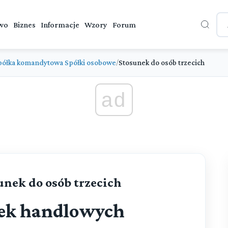
wo
Biznes
Informacje
Wzory
Forum
półka komandytowa Spółki osobowe
Stosunek do osób trzecich
/
ad
sunek do osób trzecich
łek handlowych