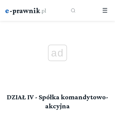
e
-prawnik
.pl
☰
ad
DZIAŁ IV - Spółka komandytowo-
akcyjna