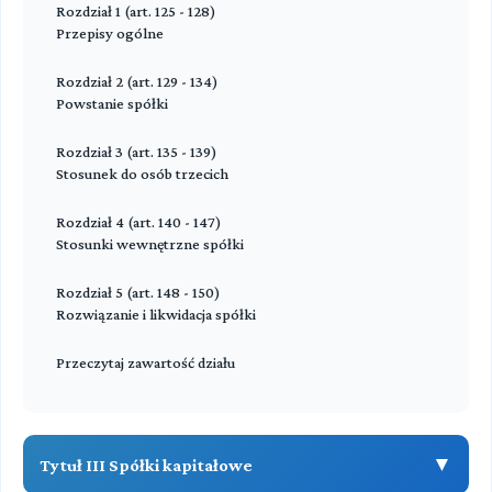
Stosunek do osób trzecich
Rozdział 1 (art. 125 - 128)
Rozdział 5 (art. 67 - 85)
Przepisy ogólne
Przeczytaj zawartość działu
Likwidacja
Rozdział 3 (art. 120 - 124)
Stosunki wewnętrzne spółki
Rozdział 2 (art. 129 - 134)
Przeczytaj zawartość działu
Powstanie spółki
Przeczytaj zawartość działu
Rozdział 3 (art. 135 - 139)
Stosunek do osób trzecich
Rozdział 4 (art. 140 - 147)
Stosunki wewnętrzne spółki
Rozdział 5 (art. 148 - 150)
Rozwiązanie i likwidacja spółki
Przeczytaj zawartość działu
▼
Tytuł III Spółki kapitałowe