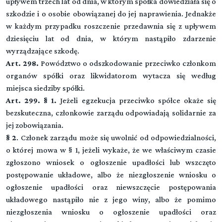
upływem trzech lat od dnia, w którym spółka dowiedziała się o
szkodzie i o osobie obowiązanej do jej naprawienia. Jednakże
w każdym przypadku roszczenie przedawnia się z upływem
dziesięciu lat od dnia, w którym nastąpiło zdarzenie
wyrządzające szkodę.
Art. 298.
Powództwo o odszkodowanie przeciwko członkom
organów spółki oraz likwidatorom wytacza się według
miejsca siedziby spółki.
Art. 299. § 1.
Jeżeli egzekucja przeciwko spółce okaże się
bezskuteczna, członkowie zarządu odpowiadają solidarnie za
jej zobowiązania.
§ 2
. Członek zarządu może się uwolnić od odpowiedzialności,
o której mowa w § 1, jeżeli wykaże, że we właściwym czasie
zgłoszono wniosek o ogłoszenie upadłości lub wszczęto
postępowanie układowe, albo że niezgłoszenie wniosku o
ogłoszenie upadłości oraz niewszczęcie postępowania
układowego nastąpiło nie z jego winy, albo że pomimo
niezgłoszenia wniosku o ogłoszenie upadłości oraz