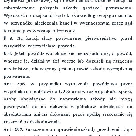
czynności procesowej, sąd może nakazać złożenie kaucji na
zabezpieczenie pokrycia szkody grożącej pozwanemu.
Wysokość i rodzaj kaucji sąd określa według swojego uznania.
W przypadku niezłożenia kaucji w wyznaczonym przez sąd
terminie pozew zostaje odrzucony.
§ 3
. Na kaucji służy pozwanemu pierwszeństwo przed
wszystkimi wierzycielami powoda.
§ 4.
Jeżeli powództwo okaże się nieuzasadnione, a powód,
wnosząc je, działał w złej wierze lub dopuścił się rażącego
niedbalstwa, obowiązany jest naprawić szkodę wyrządzoną
pozwanemu.
Art. 296
. W przypadku wytoczenia powództwa przez
wspólnika na podstawie art. 295 oraz w razie upadłości spółki,
osoby obowiązane do naprawienia szkody nie mogą
powoływać się na uchwałę wspólników udzielającą im
absolutorium ani na dokonane przez spółkę zrzeczenie się
roszczeń o odszkodowanie.
Art. 297.
Roszczenie o naprawienie szkody przedawnia się z