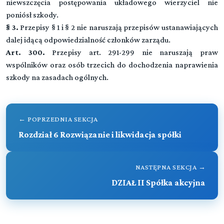
niewszczęcia postępowania układowego wierzyciel nie
poniósł szkody.
§ 3.
Przepisy § 1 i § 2 nie naruszają przepisów ustanawiających
dalej idącą odpowiedzialność członków zarządu.
Art. 300.
Przepisy art. 291-299 nie naruszają praw
wspólników oraz osób trzecich do dochodzenia naprawienia
szkody na zasadach ogólnych.
Kodeks spółek handlowych
← POPRZEDNIA SEKCJA
Rozdział 6 Rozwiązanie i likwidacja spółki
▼
Tytuł I Przepisy ogólne
NASTĘPNA SEKCJA →
DZIAŁ II Spółka akcyjna
DZIAŁ I (art. 1-7)
▼
Tytuł II Spółki osobowe
Przepisy wspólne
Przeczytaj zawartość działu