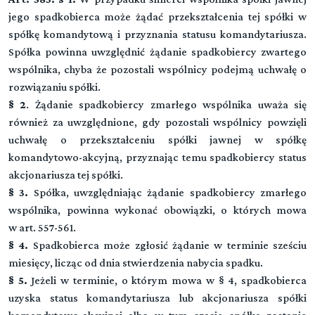
jego spadkobierca może żądać przekształcenia tej spółki w
spółkę komandytową i przyznania statusu komandytariusza.
Spółka powinna uwzględnić żądanie spadkobiercy zwartego
wspólnika, chyba że pozostali wspólnicy podejmą uchwałę o
rozwiązaniu spółki.
§ 2
. Żądanie spadkobiercy zmarłego wspólnika uważa się
również za uwzględnione, gdy pozostali wspólnicy powzięli
uchwałę o przekształceniu spółki jawnej w spółkę
komandytowo-akcyjną, przyznając temu spadkobiercy status
Kodeks spółek handlowych
akcjonariusza tej spółki.
§ 3.
Spółka, uwzględniając żądanie spadkobiercy zmarłego
wspólnika, powinna wykonać obowiązki, o których mowa
▼
w art. 557-561.
Tytuł I Przepisy ogólne
§ 4.
Spadkobierca może zgłosić żądanie w terminie sześciu
miesięcy, licząc od dnia stwierdzenia nabycia spadku.
DZIAŁ I (art. 1-7)
▼
Tytuł II Spółki osobowe
§ 5.
Jeżeli w terminie, o którym mowa w § 4, spadkobierca
Przepisy wspólne
uzyska status komandytariusza lub akcjonariusza spółki