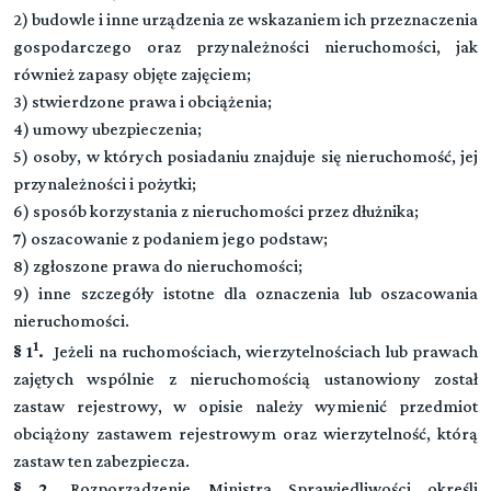
Przepisy szczególne o egzekucji z udziałem Skarbu Państwa
▼
2) budowle i inne urządzenia ze wskazaniem ich przeznaczenia
oraz przedsiębiorców.
Rozdział 4. (art. 1035 - 1040)
gospodarczego oraz przynależności nieruchomości, jak
Podział sumy uzyskanej przez egzekucję z nieruchomości
TYTUŁ II.
również zapasy objęte zajęciem;
Rozdział 1. (art. 1060 - 1064)
DZIAŁ III. (art. 1066-1071)
Przepisy ogólne
3) stwierdzone prawa i obciążenia;
EGZEKUCJA W CELU ZNIESIENIA WSPÓŁWŁASNOŚCI
Przeczytaj zawartość działu
4) umowy ubezpieczenia;
NIERUCHOMOŚCI W DRODZE SPRZEDAŻY PUBLICZNEJ
Rozdział 2 (art. 1064[1] - 1064[13])
TYTUŁ III. JURYSDYKCJA KRAJOWA W PROCESIE
5) osoby, w których posiadaniu znajduje się nieruchomość, jej
Egzekucja przez zarząd przymusowy
przynależności i pożytki;
Przeczytaj zawartość działu
DZIAŁ V. (art. 1081-1088)
6) sposób korzystania z nieruchomości przez dłużnika;
Rozdział 3 (art. 1064[14] - 1065)
EGZEKUCJA ŚWIADCZEŃ ALIMENTACYJNYCH
TYTUŁ IV. JURYSDYKCJA KRAJOWA W
7) oszacowanie z podaniem jego podstaw;
Egzekucja przez sprzedaż przedsiębiorstwa lub
POSTĘPOWANIU NIEPROCESOWYM
gospodarstwa rolnego
8) zgłoszone prawa do nieruchomości;
Przeczytaj zawartość działu
DZIAŁ VI. (art. -)
9) inne szczegóły istotne dla oznaczenia lub oszacowania
Przeczytaj zawartość działu
nieruchomości.
Tytuł IVa. Jurysdykcja krajowa w postępowaniu
Przeczytaj zawartość działu
1
§ 1
.
Jeżeli na ruchomościach, wierzytelnościach lub prawach
zabezpieczającym i egzekucyjnym
zajętych wspólnie z nieruchomością ustanowiony został
zastaw rejestrowy, w opisie należy wymienić przedmiot
CZĘŚĆ CZWARTA Przepisy z zakresu
obciążony zastawem rejestrowym oraz wierzytelność, którą
międzynarodowego postępowania cywilnego
zastaw ten zabezpiecza.
Księga pierwsza a Immunitet sądowy i
§ 2.
Rozporządzenie Ministra Sprawiedliwości określi