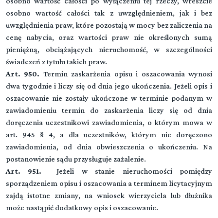
osobno wartość całości po wyłączeniu tej rzeczy, wreszcie
osobno wartość całości tak z uwzględnieniem, jak i bez
(art. 1144-1144[1])
TYTUŁ X. Wniosek o uchylenie wyroku wydanego
▼
uwzględnienia praw, które pozostają w mocy bez zaliczenia na
▼
Treść
w sprawie alimentacyjnej
cenę nabycia, oraz wartości praw nie określonych sumą
pieniężną, obciążających nieruchomość, w szczególności
(art. - )
świadczeń z tytułu takich praw.
CZĘŚĆ CZWARTA Przepisy z zakresu
(art. 1144[2]-1144[2])
Przeczytaj zawartość działu
Art. 950.
Termin zaskarżenia opisu i oszacowania wynosi
Treść
międzynarodowego postępowania cywilnego
dwa tygodnie i liczy się od dnia jego ukończenia. Jeżeli opis i
KSIĘGA TRZECIA. Uznanie i stwierdzenie
Przeczytaj zawartość działu
oszacowanie nie zostały ukończone w terminie podanym w
wykonalności
zawiadomieniu termin do zaskarżenia liczy się od dnia
doręczenia uczestnikowi zawiadomienia, o którym mowa w
TYTUŁ I. Uznanie orzeczeń sądów państw obcych
art. 945 § 4, a dla uczestników, którym nie doręczono
lub rozstrzygnięć innych organów państw obcych
zawiadomienia, od dnia obwieszczenia o ukończeniu. Na
postanowienie sądu przysługuje zażalenie.
TYTUŁ II. Wykonalność orzeczeń sądów państw
Art. 951.
Jeżeli w stanie nieruchomości pomiędzy
obcych lub rozstrzygnięć innych organów państw
sporządzeniem opisu i oszacowania a terminem licytacyjnym
obcych oraz ugód zawartych przed takimi sądami i
zajdą istotne zmiany, na wniosek wierzyciela lub dłużnika
organami lub przez nie zatwierdzonych
może nastąpić dodatkowy opis i oszacowanie.