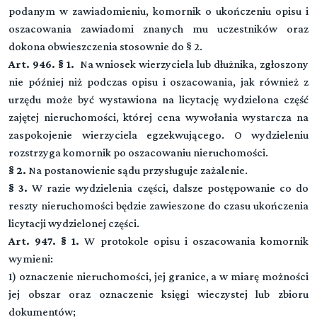
podanym w zawiadomieniu, komornik o ukończeniu opisu i
DZIAŁ VIa (art. 1013[1]-1013[6])
oszacowania zawiadomi znanych mu uczestników oraz
Uproszczona egzekucja z nieruchomości
dokona obwieszczenia stosownie do § 2.
Art. 946. § 1.
Na wniosek wierzyciela lub dłużnika, zgłoszony
Przeczytaj zawartość działu
DZIAŁ VII. (art. 1014-1022[4])
nie później niż podczas opisu i oszacowania, jak również z
EGZEKUCJA ZE STATKÓW MORSKICH
urzędu może być wystawiona na licytację wydzielona część
zajętej nieruchomości, której cena wywołania wystarcza na
Przeczytaj zawartość działu
DZIAŁ VIII. (art. -)
zaspokojenie wierzyciela egzekwującego. O wydzieleniu
▼
PODZIAŁ SUMY UZYSKANEJ Z EGZEKUCJI
rozstrzyga komornik po oszacowaniu nieruchomości.
§ 2.
Na postanowienie sądu przysługuje zażalenie.
Rozdział 1. (art. 1023 - 1028)
§ 3.
W razie wydzielenia części, dalsze postępowanie co do
Przepisy ogólne
▼
TYTUŁ III. PRZEPISY SZCZEGÓLNE O EGZEKUCJI
reszty nieruchomości będzie zawieszone do czasu ukończenia
licytacji wydzielonej części.
Rozdział 2. (art. 1029 - 1032)
Art. 947. § 1.
W protokole opisu i oszacowania komornik
Podział sumy uzyskanej przez egzekucję z wynagrodzenia
CZĘŚĆ CZWARTA Przepisy z zakresu
DZIAŁ I. (art. 1041-1059)
za pracę
wymieni:
EGZEKUCJA ŚWIADCZEŃ NIEPIENIĘŻNYCH
międzynarodowego postępowania cywilnego
1) oznaczenie nieruchomości, jej granice, a w miarę możności
KSIĘGA PIERWSZA JURYSDYKCJA KRAJOWA
Rozdział 3. (art. 1033 - 1034)
jej obszar oraz oznaczenie księgi wieczystej lub zbioru
Przeczytaj zawartość działu
Podział sumy uzyskanej przez egzekucję z ruchomości,
DZIAŁ II. (art. -)
dokumentów;
wierzytelności i innych praw majątkowych
TYTUŁ I. PRZEPISY OGÓLNE