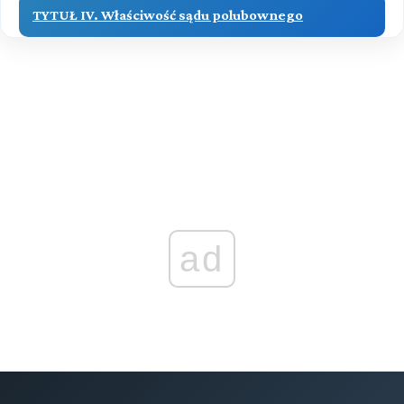
TYTUŁ IV. Właściwość sądu polubownego
TYTUŁ V. Postępowanie przed sądem polubownym
TYTUŁ VI. Wyrok sądu polubownego i zakończenie
postępowania
TYTUŁ VII. Skarga o uchylenie wyroku sądu
polubownego
ad
Tytuł VIII Uznanie i stwierdzenie wykonalności
wyroku sądu polubownego lub ugody przed nim
zawartej