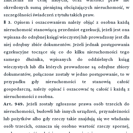
TYTUŁ IV. POMOC PRAWNA
określonych sumą pieniężną obciążających nieruchomość, w
szczególności świadczeń z tytułu takich praw.
§ 3
. Opisem i oszacowaniem należy objąć z osobna każdą
TYTUŁ V. ZABEZPIECZENIE DOWODÓW
nieruchomość stanowiącą przedmiot egzekucji, jeżeli jest ona
wpisana do odrębnej księgi wieczystej lub prowadzony jest dla
TYTUŁ VI. ZAGRANICZNE DOKUMENTY URZĘDOWE
niej odrębny zbiór dokumentów. Jeżeli jednak postępowania
egzekucyjne toczące się co do kilku nieruchomości tego
samego dłużnika, wpisanych do oddzielnych ksiąg
TYTUŁ VII. Czynności dotyczące spadku po
wieczystych lub dla których prowadzone są odrębne zbiory
cudzoziemcach
dokumentów, połączone zostały w jedno postępowanie, to w
przypadku gdy nieruchomości te stanowią całość
gospodarczą, należy opisać i oszacować tę całość i każdą z
TYTUŁ VIII. STWIERDZENIE OBCEGO PRAWA I
nieruchomości z osobna.
WZAJEMNOŚCI
Art. 949.
Jeżeli zostały zgłoszone prawa osób trzecich do
nieruchomości, budowli lub innych urządzeń, przynależności
lub pożytków albo gdy rzeczy takie znajdują się we władaniu
TYTUŁ IX. Uzasadnienie prawomocnych
▼
osób trzecich, oznacza się osobno wartość rzeczy spornej,
orzeczeń i wydawanie zaświadczeń