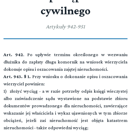
postępowaniu w sprawie drobnych roszczeń
Przeczytaj zawartość działu
cywilnego
DZIAŁ IVa. (art. 909-912)
Przeczytaj zawartość działu
Egzekucja z innych praw majątkowych
DZIAŁ III. (art. 796-817)
WSZCZĘCIE EGZEKUCJI I DALSZE CZYNNOŚCI EGZEKUCYJNE
Artykuły 942-951
Przeczytaj zawartość działu
DZIAŁ V. (art. 913-920[1])
Przeczytaj zawartość działu
WYJAWIENIE MAJĄTKU
DZIAŁ IV. (art. 818-828)
ZAWIESZENIE I UMORZENIE POSTĘPOWANIA
Przeczytaj zawartość działu
DZIAŁ VI. (art. -)
Art. 942
. Po upływie terminu określonego w wezwaniu
▼
Przeczytaj zawartość działu
EGZEKUCJA Z NIERUCHOMOŚCI
dłużnika do zapłaty długu komornik na wniosek wierzyciela
DZIAŁ V. (art. 829-839)
dokonuje opisu i oszacowania zajętej nieruchomości.
OGRANICZENIA EGZEKUCJI
Art. 943. § 1.
Przy wniosku o dokonanie opisu i oszacowania
Rozdział 1. (art. 921 - 922)
Przeczytaj zawartość działu
Przepisy wstępne
wierzyciel powinien:
DZIAŁ VI. (art. 840-843)
1) złożyć wyciąg - a w razie potrzeby odpis księgi wieczystej
POWÓDZTWA PRZECIWEGZEKUCYJNE
Rozdział 2. (art. 923 - 941)
albo zaświadczenie sądu wystawione na podstawie zbioru
Zajęcie
Przeczytaj zawartość działu
dokumentów prowadzonego dla nieruchomości, zawierające
wskazanie jej właściciela i wykaz ujawnionych w tym zbiorze
Rozdział 3. (art. 942 - 951)
obciążeń, jeżeli zaś nieruchomość jest objęta katastrem
Opis i oszacowanie
nieruchomości - także odpowiedni wyciąg;