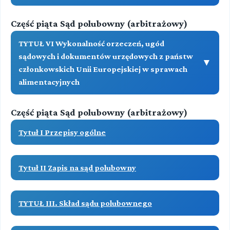
Część piąta Sąd polubowny (arbitrażowy)
TYTUŁ VI Wykonalność orzeczeń, ugód
sądowych i dokumentów urzędowych z państw
▼
członkowskich Unii Europejskiej w sprawach
alimentacyjnych
Część piąta Sąd polubowny (arbitrażowy)
(art. 1153[10]-1153[12])
Treść
Tytuł I Przepisy ogólne
Przeczytaj zawartość działu
Tytuł II Zapis na sąd polubowny
TYTUŁ III. Skład sądu polubownego