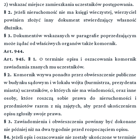
Rozdział 4. (art. 952 - 961)
2) wskazać miejsce zamieszkania uczestników postępowania.
Obwieszczenie o licytacji
§ 2.
Jeżeli nieruchomość nie ma księgi wieczystej, wierzyciel
powinien złożyć inny dokument stwierdzający własność
Rozdział 5. (art. 962 - 971)
dłużnika.
Warunki licytacyjne
§ 3.
Dokumentów wskazanych w paragrafie poprzedzającym
Rozdział 6. (art. 972 - 986)
może żądać od właściwych organów także komornik.
Licytacja
Art. 944.
Art. 945. § 1.
O terminie opisu i oszacowania komornik
Rozdział 7. (art. 987 - 997)
zawiadamia znanych mu uczestników.
Przybicie
§ 2.
Komornik wzywa ponadto przez obwieszczenie publiczne
w budynku sądowym i w lokalu wójta (burmistrza, prezydenta
Rozdział 8. (art. 998 - 1003)
Przysądzenie własności
miasta) uczestników, o których nie ma wiadomości, oraz inne
osoby, które roszczą sobie prawa do nieruchomości i
Rozdział 9. (art. 1004 - 1013)
przedmiotów razem z nią zajętych, aby przed ukończeniem
Egzekucja z ułamkowej części nieruchomości oraz
opisu zgłosiły swoje prawa.
użytkowania wieczystego
§ 3.
Zawiadomienia i obwieszczenia powinny być dokonane
Przeczytaj zawartość działu
nie później niż na dwa tygodnie przed rozpoczęciem opisu.
§4.
Jeżeli opis i oszacowanie nie zostały ukończone w terminie