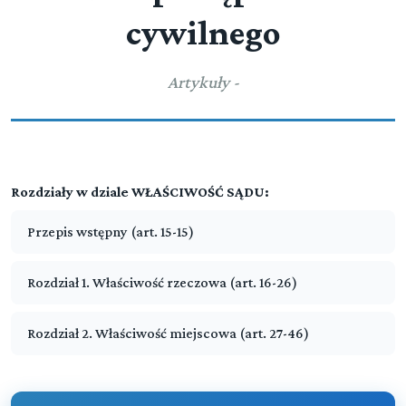
Przepis wstępny
cywilnego
Rozdział 1. (art. 16 - 26)
Właściwość rzeczowa
Artykuły -
Rozdział 2. (art. 27 - 46)
Właściwość miejscowa
Przeczytaj zawartość działu
Rozdziały w dziale WŁAŚCIWOŚĆ SĄDU:
DZIAŁ II. (art. 47-47[1])
Przepis wstępny (art. 15-15)
SKŁAD SĄDU
Rozdział 1. Właściwość rzeczowa (art. 16-26)
Przeczytaj zawartość działu
DZIAŁ III. (art. 48-54)
WYŁĄCZENIE SĘDZIEGO
Rozdział 2. Właściwość miejscowa (art. 27-46)
Przeczytaj zawartość działu
TYTUŁ II. PROKURATOR