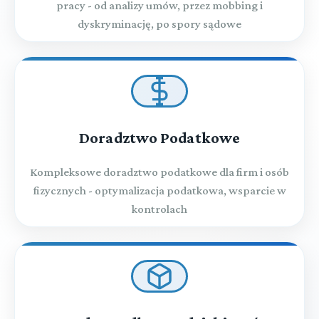
pracy - od analizy umów, przez mobbing i
dyskryminację, po spory sądowe
TYTUŁ VI. ZAGRANICZNE DOKUMENTY URZĘDOWE
TYTUŁ VII. Czynności dotyczące spadku po
cudzoziemcach
Doradztwo Podatkowe
TYTUŁ VIII. STWIERDZENIE OBCEGO PRAWA I
WZAJEMNOŚCI
Kompleksowe doradztwo podatkowe dla firm i osób
fizycznych - optymalizacja podatkowa, wsparcie w
kontrolach
TYTUŁ IX. Uzasadnienie prawomocnych
▼
orzeczeń i wydawanie zaświadczeń
(art. 1144-1144[1])
TYTUŁ X. Wniosek o uchylenie wyroku wydanego
▼
▼
Treść
w sprawie alimentacyjnej