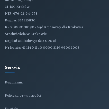
31-150 Kraków
TYTUŁ VI. Wyrok sądu polubownego i zakończenie
NIP: 676-21-64-973
postępowania
Regon: 357215830
KRS 0000108190 - Sąd Rejonowy dla Krakowa
Śródmieścia w Krakowie
TYTUŁ VII. Skarga o uchylenie wyroku sądu
Kapitał zakładowy: 683 000 zł
polubownego
Nr konta: 41 1140 1140 0000 2119 9600 1003
Tytuł VIII Uznanie i stwierdzenie wykonalności
wyroku sądu polubownego lub ugody przed nim
Serwis
zawartej
Regulamin
Polityka prywatności
Kontakt