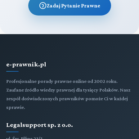
sądowych i dokumentów urzędowych z państw
Zadaj Pytanie Prawne
▼
członkowskich Unii Europejskiej w sprawach
alimentacyjnych
Część piąta Sąd polubowny (arbitrażowy)
(art. 1153[10]-1153[12])
Treść
Tytuł I Przepisy ogólne
Przeczytaj zawartość działu
e-prawnik.pl
Tytuł II Zapis na sąd polubowny
Profesjonalne porady prawne online od 2002 roku.
Zaufane źródło wiedzy prawnej dla tysięcy Polaków. Nasz
TYTUŁ III. Skład sądu polubownego
zespół doświadczonych prawników pomoże Ci w każdej
sprawie.
TYTUŁ IV. Właściwość sądu polubownego
Legalsupport sp. z o.o.
TYTUŁ V. Postępowanie przed sądem polubownym
ul. Św. Filipa 23/3