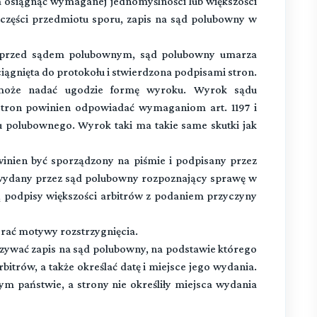
 osiągnąć wymaganej jednomyślności lub większości
o części przedmiotu sporu, zapis na sąd polubowny w
ę przed sądem polubownym, sąd polubowny umarza
gnięta do protokołu i stwierdzona podpisami stron.
oże nadać ugodzie formę wyroku. Wyrok sądu
tron powinien odpowiadać wymaganiom art. 1197 i
u polubownego. Wyrok taki ma takie same skutki jak
nien być sporządzony na piśmie i podpisany przez
st wydany przez sąd polubowny rozpoznający sprawę w
zą podpisy większości arbitrów z podaniem przyczyny
ać motywy rozstrzygnięcia.
wać zapis na sąd polubowny, na podstawie którego
itrów, a także określać datę i miejsce jego wydania.
m państwie, a strony nie określiły miejsca wydania