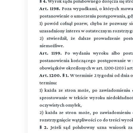
§ 4.
Wyrok sądu polubownego doręcza się str
Art. 1198.
Poza wypadkami, o których mowa w 
postanowienie o umorzeniu postępowania, gd
1) powód cofnął pozew, chyba że pozwany si
uzasadniony interes w ostatecznym rozstrzyg
2) stwierdził, że dalsze prowadzenie pos
niemożliwe.
Art. 1199.
Po wydaniu wyroku albo posta
postanowienia kończącego postępowanie w s
obowiązków określonych w art. 1200-1203 i art. 
Art. 1200. § 1.
W terminie 2 tygodni od dnia o
terminu:
1) każda ze stron może, po zawiadomieniu 
sprostowanie w tekście wyroku niedokładnoś
oczywistych omyłek,
2) każda ze stron może, po zawiadomieniu 
rozstrzygnięcie wątpliwości co do treści wyro
§ 2.
Jeżeli sąd polubowny uzna wniosek za