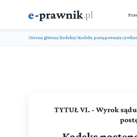
e
-prawnik
.pl
Pra
Strona główna
Kodeksy
Kodeks postępowania cywiln
/
/
/
TYTUŁ VI. - Wyrok sądu
post
Kodeks postęp