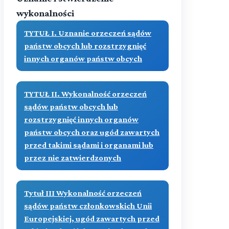
wykonalności
TYTUŁ I. Uznanie orzeczeń sądów
państw obcych lub rozstrzygnięć
innych organów państw obcych
TYTUŁ II. Wykonalność orzeczeń
sądów państw obcych lub
rozstrzygnięć innych organów
państw obcych oraz ugód zawartych
przed takimi sądami i organami lub
przez nie zatwierdzonych
Tytuł III Wykonalność orzeczeń
sądów państw członkowskich Unii
Europejskiej, ugód zawartych przed