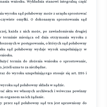
mania wniosku. Wykładnia stanowi integralną część
nia wyroku sąd polubowny może z urzędu sprostować
 oczywiste omyłki. O dokonanym sprostowaniu sąd
aczej, każda z nich może, po zawiadomieniu drugiej
w terminie miesiąca od dnia otrzymania wyroku z
głoszonych w postępowaniu, o których sąd polubowny
osku sąd polubowny wydaje wyrok uzupełniający w
wniosku.
żyć termin do złożenia wniosku o sprostowanie,
 jeżeli uzna to za niezbędne.
z do wyroku uzupełniającego stosuje się art. 1195 i
 wyroku sąd polubowny składa w sądzie.
ać akta we własnych archiwach i wówczas powinny
ym organom na ich żądanie.
 przez sąd polubowny sąd ten jest uprawniony do