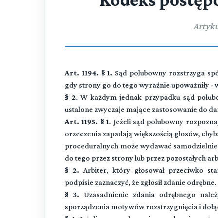
Artyku
Art. 1194. § 1.
Sąd polubowny rozstrzyga spó
gdy strony go do tego wyraźnie upoważniły - 
§ 2
. W każdym jednak przypadku sąd polub
ustalone zwyczaje mające zastosowanie do d
Art. 1195. § 1
. Jeżeli sąd polubowny rozpoznaj
orzeczenia zapadają większością głosów, chyba
proceduralnych może wydawać samodzielnie a
do tego przez strony lub przez pozostałych arb
§ 2.
Arbiter, który głosował przeciwko st
podpisie zaznaczyć, że zgłosił zdanie odrębne.
§ 3.
Uzasadnienie zdania odrębnego należ
sporządzenia motywów rozstrzygnięcia i dołą