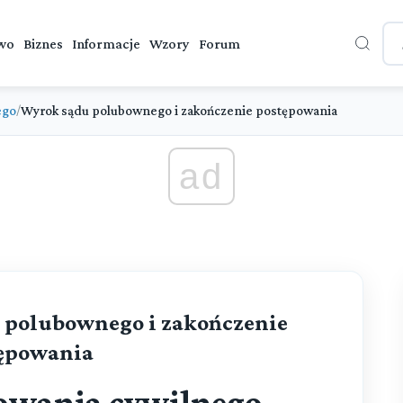
wo
Biznes
Informacje
Wzory
Forum
ego
Wyrok sądu polubownego i zakończenie postępowania
/
ad
 polubownego i zakończenie
ępowania
owania cywilnego