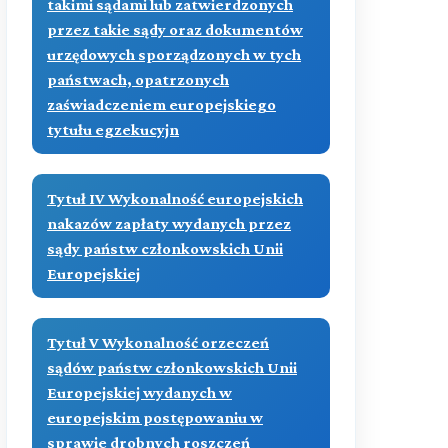
takimi sądami lub zatwierdzonych
przez takie sądy oraz dokumentów
urzędowych sporządzonych w tych
państwach, opatrzonych
zaświadczeniem europejskiego
tytułu egzekucyjn
Tytuł IV Wykonalność europejskich
nakazów zapłaty wydanych przez
sądy państw członkowskich Unii
Europejskiej
Tytuł V Wykonalność orzeczeń
sądów państw członkowskich Unii
Europejskiej wydanych w
europejskim postępowaniu w
sprawie drobnych roszczeń