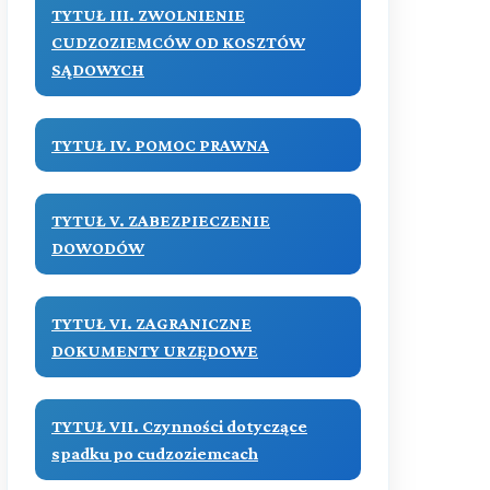
TYTUŁ III. ZWOLNIENIE
Przeczytaj zawartość działu
CUDZOZIEMCÓW OD KOSZTÓW
Przeczytaj zawartość działu
SĄDOWYCH
TYTUŁ IV. POMOC PRAWNA
TYTUŁ V. ZABEZPIECZENIE
DOWODÓW
TYTUŁ VI. ZAGRANICZNE
DOKUMENTY URZĘDOWE
TYTUŁ VII. Czynności dotyczące
spadku po cudzoziemcach