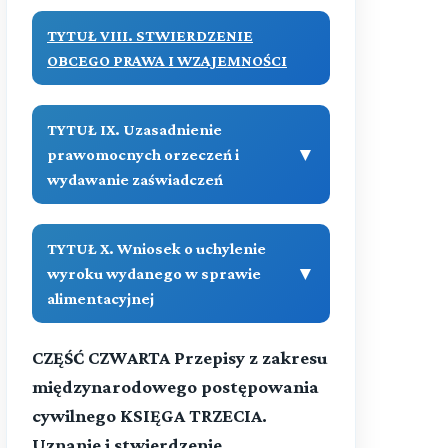
TYTUŁ VIII. STWIERDZENIE
OBCEGO PRAWA I WZAJEMNOŚCI
TYTUŁ IX. Uzasadnienie
▼
prawomocnych orzeczeń i
wydawanie zaświadczeń
(art. 1144-1144[1])
TYTUŁ X. Wniosek o uchylenie
▼
Treść
▼
wyroku wydanego w sprawie
alimentacyjnej
(art. - )
Przeczytaj zawartość działu
CZĘŚĆ CZWARTA Przepisy z zakresu
(art. 1144[2]-1144[2])
Treść
międzynarodowego postępowania
cywilnego KSIĘGA TRZECIA.
Przeczytaj zawartość działu
Uznanie i stwierdzenie