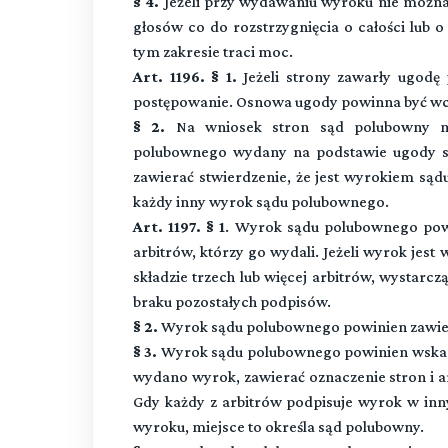
§ 4.
Jeżeli przy wydawaniu wyroku nie można
głosów co do rozstrzygnięcia o całości lub 
tym zakresie traci moc.
Art. 1196. § 1.
Jeżeli strony zawarły ugod
postępowanie. Osnowa ugody powinna być wcią
§ 2.
Na wniosek stron sąd polubowny m
polubownego wydany na podstawie ugody s
zawierać stwierdzenie, że jest wyrokiem sąd
każdy inny wyrok sądu polubownego.
Art. 1197. § 1
. Wyrok sądu polubownego powi
arbitrów, którzy go wydali. Jeżeli wyrok je
składzie trzech lub więcej arbitrów, wystarc
braku pozostałych podpisów.
§ 2.
Wyrok sądu polubownego powinien zawier
§ 3.
Wyrok sądu polubownego powinien wskazy
wydano wyrok, zawierać oznaczenie stron i arb
Gdy każdy z arbitrów podpisuje wyrok w inny
wyroku, miejsce to określa sąd polubowny.