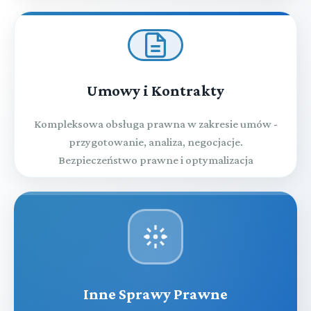
Tytuł IV Wykonalność europejskich nakazów
zapłaty wydanych przez sądy państw
członkowskich Unii Europejskiej
Umowy i Kontrakty
Tytuł V Wykonalność orzeczeń sądów państw
Kompleksowa obsługa prawna w zakresie umów -
członkowskich Unii Europejskiej wydanych w
przygotowanie, analiza, negocjacje.
europejskim postępowaniu w sprawie drobnych
Bezpieczeństwo prawne i optymalizacja
roszczeń
Część piąta Sąd polubowny (arbitrażowy)
TYTUŁ VI Wykonalność orzeczeń, ugód
sądowych i dokumentów urzędowych z państw
▼
członkowskich Unii Europejskiej w sprawach
alimentacyjnych
Inne Sprawy Prawne