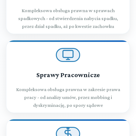
TYTUŁ VII. Czynności dotyczące spadku po
Kompleksowa obsługa prawna w sprawach
cudzoziemcach
spadkowych - od stwierdzenia nabycia spadku,
przez dział spadku, aż po kwestie zachowku
TYTUŁ VIII. STWIERDZENIE OBCEGO PRAWA I
WZAJEMNOŚCI
TYTUŁ IX. Uzasadnienie prawomocnych
▼
orzeczeń i wydawanie zaświadczeń
Sprawy Pracownicze
(art. 1144-1144[1])
Kompleksowa obsługa prawna w zakresie prawa
TYTUŁ X. Wniosek o uchylenie wyroku wydanego
▼
▼
Treść
pracy - od analizy umów, przez mobbing i
w sprawie alimentacyjnej
dyskryminację, po spory sądowe
(art. - )
CZĘŚĆ CZWARTA Przepisy z zakresu
(art. 1144[2]-1144[2])
Przeczytaj zawartość działu
Treść
międzynarodowego postępowania cywilnego
KSIĘGA TRZECIA. Uznanie i stwierdzenie