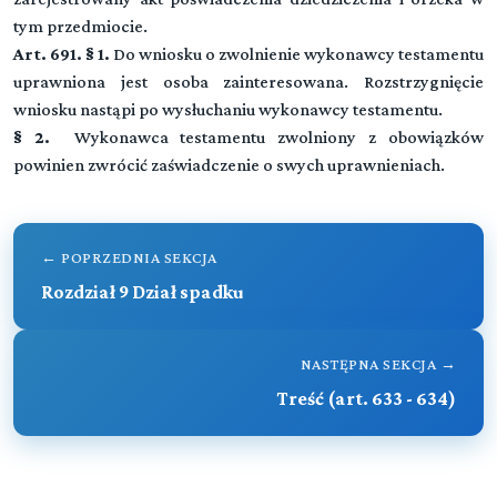
Stwierdzenie nabycia spadku i przedmiotu zapisu
tym przedmiocie.
windykacyjnego
Art. 691. § 1.
Do wniosku o zwolnienie wykonawcy testamentu
uprawniona jest osoba zainteresowana. Rozstrzygnięcie
Rozdział 9 (art. 680 - 689)
wniosku nastąpi po wysłuchaniu wykonawcy testamentu.
Dział spadku
§ 2.
Wykonawca testamentu zwolniony z obowiązków
Rozdział 10 (art. 690 - 691)
powinien zwrócić zaświadczenie o swych uprawnieniach.
Inne sprawy spadkowe
Przeczytaj zawartość działu
← POPRZEDNIA SEKCJA
Rozdział 9 Dział spadku
CZĘŚĆ PIERWSZA Postępowanie rozpoznawcze
KSIĘGA PIERWSZA. PROCES
NASTĘPNA SEKCJA →
TYTUŁ IIIb. Powiatowy (miejski) rzecznik
Treść (art. 633 - 634)
▼
konsumentów
CZĘŚĆ PIERWSZA Postępowanie rozpoznawcze
(art. 633-634)