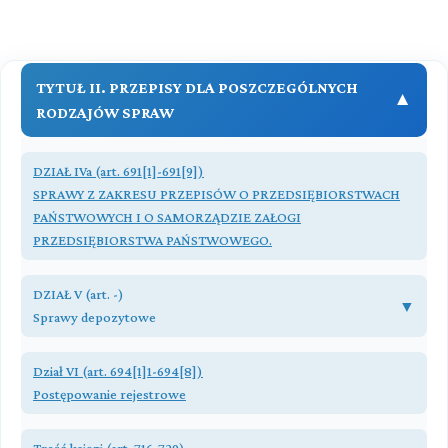
Treść
KSIĘGA DRUGA POSTĘPOWANIE
NIEPROCESOWE
Przeczytaj zawartość działu
TYTUŁ II. PRZEPISY DLA POSZCZEGÓLNYCH
▼
RODZAJÓW SPRAW
DZIAŁ IVa (art. 691[1]-691[9])
SPRAWY Z ZAKRESU PRZEPISÓW O PRZEDSIĘBIORSTWACH
PAŃSTWOWYCH I O SAMORZĄDZIE ZAŁOGI
PRZEDSIĘBIORSTWA PAŃSTWOWEGO.
Przeczytaj zawartość działu
DZIAŁ V (art. -)
▼
Sprawy depozytowe
Rozdział 1 (art. 692 - 693[10])
Dział VI (art. 694[1]1-694[8])
Złożenie przedmiotu świadczenia do depozytu sądowego
Postępowanie rejestrowe
Rozdział 2 (art. 693[11] - 693[17])
Przeczytaj zawartość działu
Zwrot depozytu sądowego składającemu i wydanie