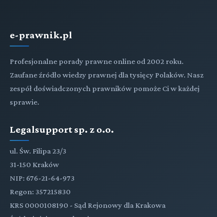
TYTUŁ VII. Skarga o uchylenie wyroku sądu
e-prawnik.pl
polubownego
Profesjonalne porady prawne online od 2002 roku.
Tytuł VIII Uznanie i stwierdzenie wykonalności
Zaufane źródło wiedzy prawnej dla tysięcy Polaków. Nasz
wyroku sądu polubownego lub ugody przed nim
zespół doświadczonych prawników pomoże Ci w każdej
zawartej
sprawie.
Legalsupport sp. z o.o.
ul. Św. Filipa 23/3
31-150 Kraków
NIP: 676-21-64-973
Regon: 357215830
KRS 0000108190 - Sąd Rejonowy dla Krakowa