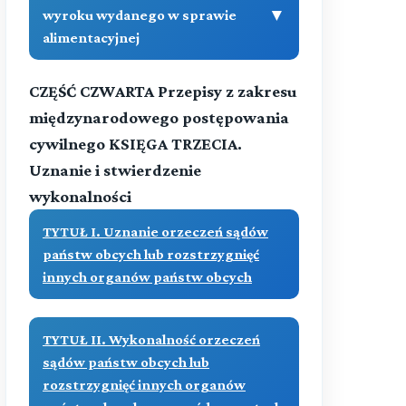
Treść
▼
wyroku wydanego w sprawie
alimentacyjnej
(art. - )
Przeczytaj zawartość działu
CZĘŚĆ CZWARTA Przepisy z zakresu
(art. 1144[2]-1144[2])
Treść
międzynarodowego postępowania
cywilnego KSIĘGA TRZECIA.
Przeczytaj zawartość działu
Uznanie i stwierdzenie
wykonalności
TYTUŁ I. Uznanie orzeczeń sądów
państw obcych lub rozstrzygnięć
innych organów państw obcych
TYTUŁ II. Wykonalność orzeczeń
sądów państw obcych lub
rozstrzygnięć innych organów