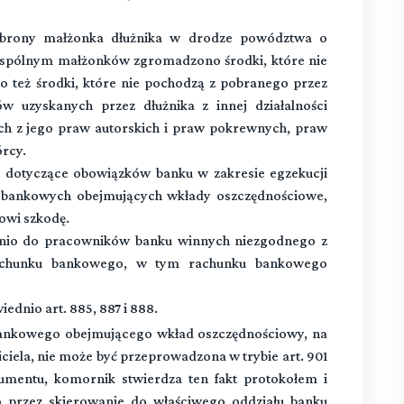
obrony małżonka dłużnika w drodze powództwa o
u wspólnym małżonków zgromadzono środki, które nie
o też środki, które nie pochodzą z pobranego przez
w uzyskanych przez dłużnika z innej działalności
ych z jego praw autorskich i praw pokrewnych, praw
rcy.
y dotyczące obowiązków banku w zakresie egzekucji
bankowych obejmujących wkłady oszczędnościowe,
owi szkodę.
dnio do pracowników banku winnych niezgodnego z
achunku bankowego, w tym rachunku bankowego
ednio art. 885, 887 i 888.
 bankowego obejmującego wkład oszczędnościowy, na
iela, nie może być przeprowadzona w trybie art. 901
mentu, komornik stwierdza ten fakt protokołem i
o przez skierowanie do właściwego oddziału banku