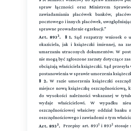
spraw łączności oraz Ministrem Sprawied
zawiadamiania placówek banków, placówe
pocztowego i innych placówek, uwzględniają
sprawne prowadzenie egzekucji.”
2
Art. 893
. § 1.
Sąd rozpatrzy wniosek o u
okaziciela, jak i książeczki imiennej, na 
umarzaniu utraconych dokumentów. W postę
nie mogą być zgłoszone zarzuty dotyczące zas
obciążają właściciela książeczki. Sąd przes
postanowienia w sprawie umorzenia książeczk
§ 2.
W razie umorzenia książeczki oszczęd
miejsce nową książeczkę oszczędnościową, k
do wysokości należności wskazanej w tytu
wydaje właścicielowi. W wypadku nieu
oszczędnościowej właściwy oddział banku 
oszczędnościowego i zawiadomi o tym właścic
3
1
2
Art. 893
.
Przepisy art. 893
i 893
stosuje