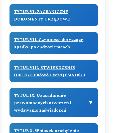
TYTUŁ VI. ZAGRANICZNE
DOKUMENTY URZĘDOWE
TYTUŁ VII. Czynności dotyczące
spadku po cudzoziemcach
TYTUŁ VIII. STWIERDZENIE
OBCEGO PRAWA I WZAJEMNOŚCI
TYTUŁ IX. Uzasadnienie
▼
prawomocnych orzeczeń i
wydawanie zaświadczeń
(art. 1144-1144[1])
TYTUŁ X. Wniosek o uchylenie
▼