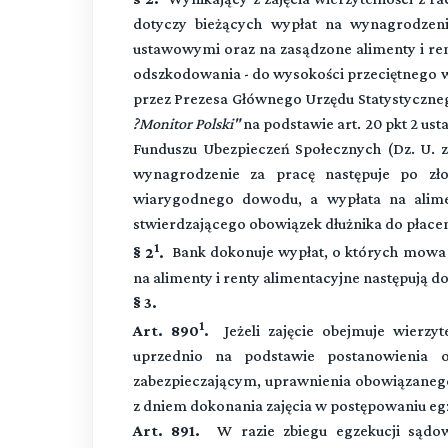
dotyczy bieżących wypłat na wynagrodzen
ustawowymi oraz na zasądzone alimenty i re
odszkodowania - do wysokości przeciętnego 
przez Prezesa Głównego Urzędu Statystyczne
?Monitor Polski"
na podstawie art. 20 pkt 2 ust
Funduszu Ubezpieczeń Społecznych (Dz. U. z 
wynagrodzenie za pracę następuje po zło
wiarygodnego dowodu, a wypłata na alime
stwierdzającego obowiązek dłużnika do płacen
1
§ 2
.
Bank dokonuje wypłat, o których mowa 
na alimenty i renty alimentacyjne następują 
§ 3.
1
Art. 890
.
Jeżeli zajęcie obejmuje wierzy
uprzednio na podstawie postanowienia 
zabezpieczającym, uprawnienia obowiązaneg
z dniem dokonania zajęcia w postępowaniu e
Art. 891.
W razie zbiegu egzekucji sądowej