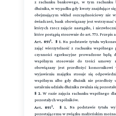
z rachunku bankowego, w tym rachunku 
dłużnika, w wypadku gdy kwoty znajdujące 
obejmującym wkład oszczędnościowy nie w
świadczeń, bank obowiązany jest wstrzymać w
których rzecz zajęcie nastąpiło, i niezwłoc
które postąpią stosownie do art. 773. Przepis a
1
Art. 891
. § 1
. Na podstawie tytułu wykon
zająć wierzytelność z rachunku wspólnego 
czynności egzekucyjne prowadzone będą d
wspólnym stosownie do treści umowy reg
obowiązany jest przedłożyć komornikowi 
wyjawieniu majątku stosuje się odpowiedn
wspólnym albo gdy dłużnik nie przedłoży
ustaleniu udziału dłużnika zwalnia się pozostał
§ 2
. W razie zajęcia rachunku wspólnego dl
pozostałych wspólników.
2
Art. 891
. § 1.
Na podstawie tytułu wy
pozostającemu w związku małżeńskim można 