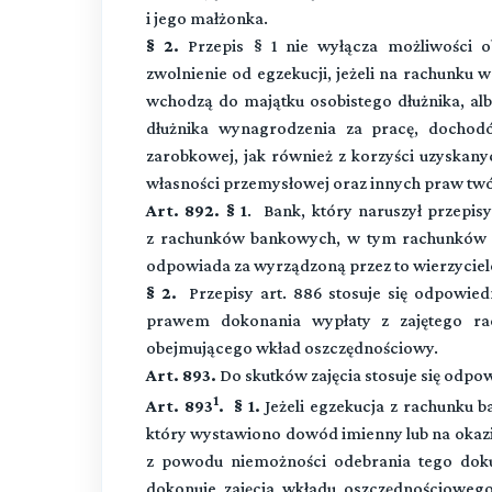
i jego małżonka.
§ 2.
Przepis § 1 nie wyłącza możliwości 
zwolnienie od egzekucji, jeżeli na rachunk
wchodzą do majątku osobistego dłużnika, alb
dłużnika wynagrodzenia za pracę, dochodó
zarobkowej, jak również z korzyści uzyskan
własności przemysłowej oraz innych praw twó
Art. 892. § 1
. Bank, który naruszył przepis
z rachunków bankowych, w tym rachunków 
odpowiada za wyrządzoną przez to wierzyciel
§ 2.
Przepisy art. 886 stosuje się odpowie
prawem dokonania wypłaty z zajętego r
obejmującego wkład oszczędnościowy.
Art. 893.
Do skutków zajęcia stosuje się odpowi
1
Art. 893
. § 1.
Jeżeli egzekucja z rachunku
który wystawiono dowód imienny lub na okazic
z powodu niemożności odebrania tego doku
dokonuje zajęcia wkładu oszczędnościoweg