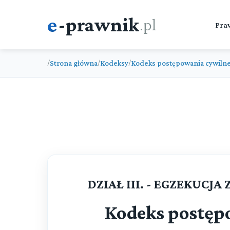
e
-prawnik
.pl
Pra
Strona główna
Kodeksy
Kodeks postępowania cywiln
/
/
/
DZIAŁ III. - EGZEKUC
Kodeks postęp