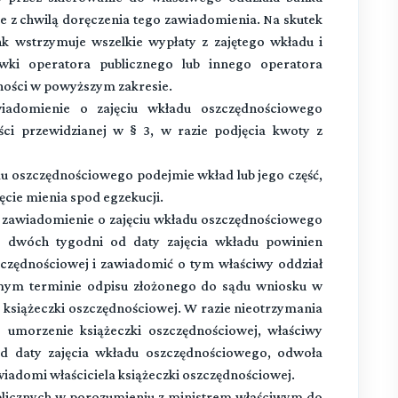
ne z chwilą doręczenia tego zawiadomienia. Na skutek
 wstrzymuje wszelkie wypłaty z zajętego wkładu i
ki operatora publicznego lub innego operatora
ności w powyższym zakresie.
adomienie o zajęciu wkładu oszczędnościowego
ci przewidzianej w § 3, w razie podjęcia kwoty z
du oszczędnościowego podejmie wkład lub jego część,
ęcie mienia spod egzekucji.
zawiadomienie o zajęciu wkładu oszczędnościowego
e dwóch tygodni od daty zajęcia wkładu powinien
zczędnościowej i zawiadomić o tym właściwy oddział
mym terminie odpisu złożonego do sądu wniosku w
książeczki oszczędnościowej. W razie nieotrzymania
 umorzenie książeczki oszczędnościowej, właściwy
od daty zajęcia wkładu oszczędnościowego, odwoła
iadomi właściciela książeczki oszczędnościowej.
blicznych w porozumieniu z ministrem właściwym do