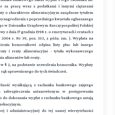
ie za pracę wraz z podatkami i innymi ciężarami
nty o charakterze alimentacyjnym zasądzone tytułem
wynagrodzenia z poprzedniego kwartału ogłaszanego
go w Dzienniku Urzędowym Rzeczypospolitej Polskiej
awy z dnia 17 grudnia 1998 r. o emeryturach i rentach z
2004 r. Nr 39, poz. 353, z późn. zm. ). Wypłata na
żeniu komornikowi odpisu listy płac lub innego
nty i renty alimentacyjne - tytułu wykonawczego
ia alimentów lub renty.
w § 2, na podstawie zezwolenia komornika. Wypłaty
do rąk uprawnionego do tych świadczeń.
telność wynikającą z rachunku bankowego zajętego
o zabezpieczeniu ustanowionym w postępowaniu
o do dokonania wypłat z rachunku bankowego ustają
gzekucyjnym.
 i administracyjnej do tej samej wierzytelności