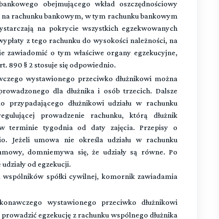
bankowego obejmującego wkład oszczędnościowy
się na rachunku bankowym, w tym rachunku bankowym
ystarczają na pokrycie wszystkich egzekwowanych
ypłaty z tego rachunku do wysokości należności, na
znie zawiadomić o tym właściwe organy egzekucyjne,
rt. 890 § 2 stosuje się odpowiednio.
awczego wystawionego przeciwko dłużnikowi można
prowadzonego dla dłużnika i osób trzecich. Dalsze
o przypadającego dłużnikowi udziału w rachunku
ulującej prowadzenie rachunku, którą dłużnik
w terminie tygodnia od daty zajęcia. Przepisy o
io. Jeżeli umowa nie określa udziału w rachunku
 umowy, domniemywa się, że udziały są równe. Po
e udziały od egzekucji.
a wspólników spółki cywilnej, komornik zawiadamia
konawczego wystawionego przeciwko dłużnikowi
prowadzić egzekucję z rachunku wspólnego dłużnika