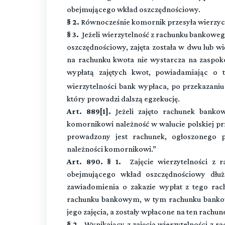
obejmującego wkład oszczędnościowy.
§ 2.
Równocześnie komornik przesyła wierzyci
§ 3.
Jeżeli wierzytelność z rachunku bankowe
oszczędnościowy, zajęta została w dwu lub wi
na rachunku kwota nie wystarcza na zaspokoj
wypłatą zajętych kwot, powiadamiając o 
wierzytelności bank wypłaca, po przekazaniu
który prowadzi dalszą egzekucję.
Art. 889[1].
Jeżeli zajęto rachunek banko
komornikowi należność w walucie polskiej prz
prowadzony jest rachunek, ogłoszonego 
należności komornikowi.”
Art. 890. § 1.
Zajęcie wierzytelności z 
obejmującego wkład oszczędnościowy dłuż
zawiadomienia o zakazie wypłat z tego rac
rachunku bankowym, w tym rachunku banko
jego zajęcia, a zostały wpłacone na ten rachun
§ 2.
Wynikający z zajęcia wierzytelności z r