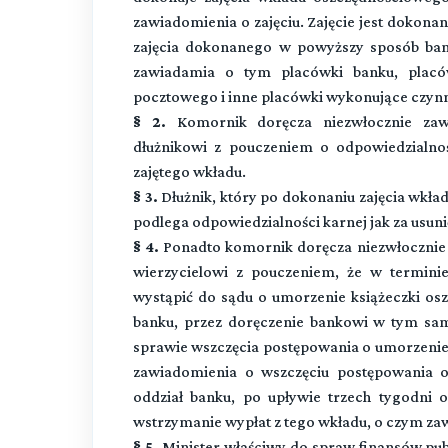
zawiadomienia o zajęciu. Zajęcie jest dokona
zajęcia dokonanego w powyższy sposób bank
zawiadamia o tym placówki banku, placów
pocztowego i inne placówki wykonujące czyn
§ 2.
Komornik doręcza niezwłocznie zawi
dłużnikowi z pouczeniem o odpowiedzialnoś
zajętego wkładu.
§ 3.
Dłużnik, który po dokonaniu zajęcia wkła
podlega odpowiedzialności karnej jak za usuni
§ 4.
Ponadto komornik doręcza niezwłocznie 
wierzycielowi z pouczeniem, że w termini
wystąpić do sądu o umorzenie książeczki os
banku, przez doręczenie bankowi w tym sa
sprawie wszczęcia postępowania o umorzenie 
zawiadomienia o wszczęciu postępowania o
oddział banku, po upływie trzech tygodni 
wstrzymanie wypłat z tego wkładu, o czym zaw
§ 5.
Minister właściwy do spraw finansów pu