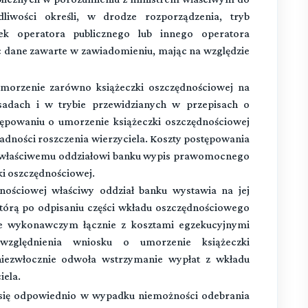
liwości określi, w drodze rozporządzenia, tryb
k operatora publicznego lub innego operatora
c dane zawarte w zawiadomieniu, mając na względzie
morzenie zarówno książeczki oszczędnościowej na
zasadach i w trybie przewidzianych w przepisach o
powaniu o umorzenie książeczki oszczędnościowej
adności roszczenia wierzyciela. Koszty postępowania
yła właściwemu oddziałowi banku wypis prawomocnego
i oszczędnościowej.
nościowej właściwy oddział banku wystawia na jej
tórą po odpisaniu części wkładu oszczędnościowego
le wykonawczym łącznie z kosztami egzekucyjnymi
względnienia wniosku o umorzenie książeczki
niezwłocznie odwoła wstrzymanie wypłat z wkładu
iela.
 się odpowiednio w wypadku niemożności odebrania