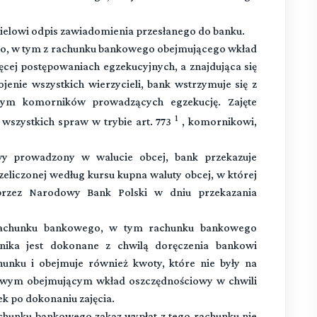
elowi odpis zawiadomienia przesłanego do banku.
go, w tym z rachunku bankowego obejmującego wkład
ęcej postępowaniach egzekucyjnych, a znajdująca się
enie wszystkich wierzycieli, bank wstrzymuje się z
tym komorników prowadzących egzekucję. Zajęte
1
 wszystkich spraw w trybie art. 773
, komornikowi,
wy prowadzony w walucie obcej, bank przekazuje
eliczonej według kursu kupna waluty obcej, w której
przez Narodowy Bank Polski w dniu przekazania
rachunku bankowego, w tym rachunku bankowego
nika jest dokonane z chwilą doręczenia bankowi
hunku i obejmuje również kwoty, które nie były na
wym obejmującym wkład oszczędnościowy w chwili
ek po dokonaniu zajęcia.
achunku bankowego zakaz wypłat z tego rachunku nie