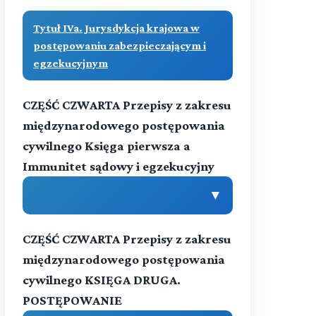
Przeczytaj zawartość działu
Przeczytaj zawartość działu
DZIAŁ VI. (art. -)
Tytuł IVa. Jurysdykcja krajowa w
postępowaniu zabezpieczającym i
Przeczytaj zawartość działu
egzekucyjnym
CZĘŚĆ CZWARTA Przepisy z zakresu
międzynarodowego postępowania
cywilnego Księga pierwsza a
Immunitet sądowy i egzekucyjny
▼
CZĘŚĆ CZWARTA Przepisy z zakresu
(art. 1111-1116)
Treść
międzynarodowego postępowania
cywilnego KSIĘGA DRUGA.
Przeczytaj zawartość działu
POSTĘPOWANIE