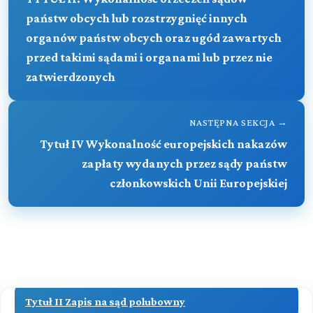
Tytuł V Wykonalność orzeczeń sądów państw
państw obcych lub rozstrzygnięć innych
członkowskich Unii Europejskiej wydanych w
organów państw obcych oraz ugód zawartych
europejskim postępowaniu w sprawie drobnych
przed takimi sądami i organami lub przez nie
roszczeń
zatwierdzonych
Część piąta Sąd polubowny (arbitrażowy)
NASTĘPNA SEKCJA →
TYTUŁ VI Wykonalność orzeczeń, ugód
Tytuł IV Wykonalność europejskich nakazów
sądowych i dokumentów urzędowych z państw
▼
zapłaty wydanych przez sądy państw
członkowskich Unii Europejskiej w sprawach
członkowskich Unii Europejskiej
alimentacyjnych
Część piąta Sąd polubowny (arbitrażowy)
(art. 1153[10]-1153[12])
Treść
Tytuł I Przepisy ogólne
Przeczytaj zawartość działu
Tytuł II Zapis na sąd polubowny