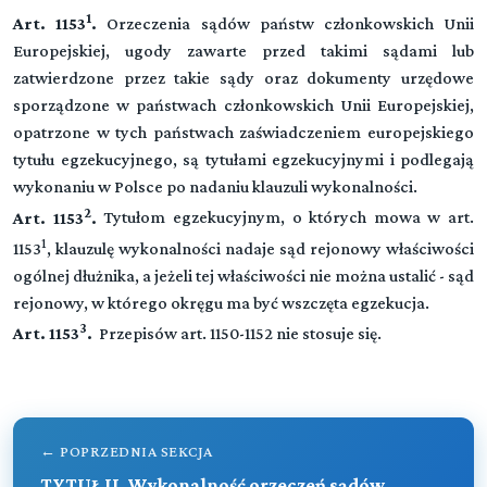
TYTUŁ II. Wykonalność orzeczeń sądów państw
1
Art. 1153
.
Orzeczenia sądów państw członkowskich Unii
obcych lub rozstrzygnięć innych organów państw
Europejskiej, ugody zawarte przed takimi sądami lub
obcych oraz ugód zawartych przed takimi sądami i
zatwierdzone przez takie sądy oraz dokumenty urzędowe
organami lub przez nie zatwierdzonych
sporządzone w państwach członkowskich Unii Europejskiej,
opatrzone w tych państwach zaświadczeniem europejskiego
tytułu egzekucyjnego, są tytułami egzekucyjnymi i podlegają
Tytuł III Wykonalność orzeczeń sądów państw
wykonaniu w Polsce po nadaniu klauzuli wykonalności.
członkowskich Unii Europejskiej, ugód zawartych
2
Art. 1153
.
Tytułom egzekucyjnym, o których mowa w art.
przed takimi sądami lub zatwierdzonych przez
1
takie sądy oraz dokumentów urzędowych
1153
, klauzulę wykonalności nadaje sąd rejonowy właściwości
sporządzonych w tych państwach, opatrzonych
ogólnej dłużnika, a jeżeli tej właściwości nie można ustalić - sąd
zaświadczeniem europejskiego tytułu egzekucyjn
rejonowy, w którego okręgu ma być wszczęta egzekucja.
3
Art. 1153
.
Przepisów art. 1150-1152 nie stosuje się.
Tytuł IV Wykonalność europejskich nakazów
zapłaty wydanych przez sądy państw
członkowskich Unii Europejskiej
← POPRZEDNIA SEKCJA
TYTUŁ II. Wykonalność orzeczeń sądów