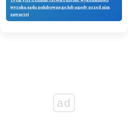
wyroku sądu polubownego lub ugody przed nim
zawartej
ad