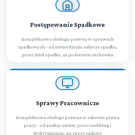
TYTUŁ III. Skład sądu polubownego
TYTUŁ IV. Właściwość sądu polubownego
Postępowanie Spadkowe
Kompleksowa obsługa prawna w sprawach
TYTUŁ V. Postępowanie przed sądem polubownym
spadkowych - od stwierdzenia nabycia spadku,
przez dział spadku, aż po kwestie zachowku
TYTUŁ VI. Wyrok sądu polubownego i zakończenie
postępowania
TYTUŁ VII. Skarga o uchylenie wyroku sądu
polubownego
Sprawy Pracownicze
Kompleksowa obsługa prawna w zakresie prawa
Tytuł VIII Uznanie i stwierdzenie wykonalności
pracy - od analizy umów, przez mobbing i
wyroku sądu polubownego lub ugody przed nim
dyskryminację, po spory sądowe