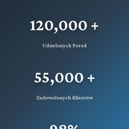
obcych oraz ugód zawartych przed takimi sądami i
organami lub przez nie zatwierdzonych
120,000 +
Tytuł III Wykonalność orzeczeń sądów państw
członkowskich Unii Europejskiej, ugód zawartych
Udzielonych Porad
przed takimi sądami lub zatwierdzonych przez
takie sądy oraz dokumentów urzędowych
sporządzonych w tych państwach, opatrzonych
zaświadczeniem europejskiego tytułu egzekucyjn
55,000 +
Tytuł IV Wykonalność europejskich nakazów
zapłaty wydanych przez sądy państw
Zadowolonych Klientów
członkowskich Unii Europejskiej
Tytuł V Wykonalność orzeczeń sądów państw
członkowskich Unii Europejskiej wydanych w