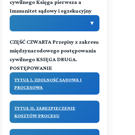
cywilnego Księga pierwsza a
Immunitet sądowy i egzekucyjny
▼
CZĘŚĆ CZWARTA Przepisy z zakresu
(art. 1111-1116)
Treść
międzynarodowego postępowania
cywilnego KSIĘGA DRUGA.
Przeczytaj zawartość działu
POSTĘPOWANIE
TYTUŁ I. ZDOLNOŚĆ SĄDOWA I
PROCESOWA
TYTUŁ II. ZABEZPIECZENIE
KOSZTÓW PROCESU