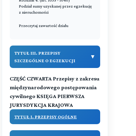
Rozdział 4. (art. 1035 - 1040)
nieruchomości oraz użytkowania
Podział sumy uzyskanej przez egzekucję
wieczystego
z nieruchomości
Przeczytaj zawartość działu
Przeczytaj zawartość działu
TYTUŁ III. PRZEPISY
▼
SZCZEGÓLNE O EGZEKUCJI
CZĘŚĆ CZWARTA Przepisy z zakresu
DZIAŁ I. (art. 1041-1059)
EGZEKUCJA ŚWIADCZEŃ
międzynarodowego postępowania
NIEPIENIĘŻNYCH
cywilnego KSIĘGA PIERWSZA
JURYSDYKCJA KRAJOWA
Przeczytaj zawartość działu
DZIAŁ II. (art. -)
TYTUŁ I. PRZEPISY OGÓLNE
Przepisy szczególne o egzekucji z
▼
udziałem Skarbu Państwa oraz
przedsiębiorców.