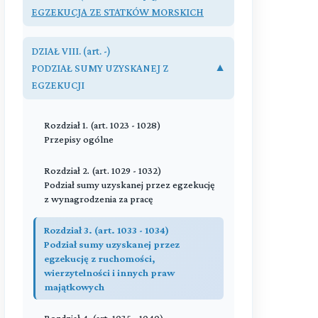
OGRANICZENIA EGZEKUCJI
EGZEKUCJA ZE STATKÓW MORSKICH
Rozdział 3. (art. 942 - 951)
Opis i oszacowanie
Przeczytaj zawartość działu
Przeczytaj zawartość działu
DZIAŁ VI. (art. 840-843)
DZIAŁ VIII. (art. -)
POWÓDZTWA PRZECIWEGZEKUCYJNE
PODZIAŁ SUMY UZYSKANEJ Z
▼
Rozdział 4. (art. 952 - 961)
Obwieszczenie o licytacji
EGZEKUCJI
Przeczytaj zawartość działu
Rozdział 5. (art. 962 - 971)
Rozdział 1. (art. 1023 - 1028)
Warunki licytacyjne
Przepisy ogólne
Rozdział 6. (art. 972 - 986)
Rozdział 2. (art. 1029 - 1032)
Licytacja
Podział sumy uzyskanej przez egzekucję
z wynagrodzenia za pracę
Rozdział 7. (art. 987 - 997)
Przybicie
Rozdział 3. (art. 1033 - 1034)
Podział sumy uzyskanej przez
Rozdział 8. (art. 998 - 1003)
egzekucję z ruchomości,
Przysądzenie własności
wierzytelności i innych praw
majątkowych
Rozdział 9. (art. 1004 - 1013)
Egzekucja z ułamkowej części