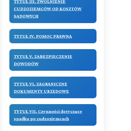
TYTUŁ III. ZWOLNIENIE
CUDZOZIEMCÓW OD KOSZTÓW
SĄDOWYCH
TYTUŁ IV. POMOC PRAWNA
TYTUŁ V. ZABEZPIECZENIE
DOWODÓW
TYTUŁ VI. ZAGRANICZNE
DOKUMENTY URZĘDOWE
TYTUŁ VII. Czynności dotyczące
spadku po cudzoziemcach