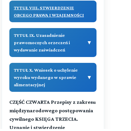
TYTUŁ VIII. STWIERDZENIE
OBCEGO PRAWA I WZAJEMNOŚCI
TYTUŁ IX. Uzasadnienie
▼
prawomocnych orzeczeń i
wydawanie zaświadczeń
(art. 1144-1144[1])
TYTUŁ X. Wniosek o uchylenie
▼
Treść
▼
wyroku wydanego w sprawie
alimentacyjnej
(art. - )
Przeczytaj zawartość działu
CZĘŚĆ CZWARTA Przepisy z zakresu
(art. 1144[2]-1144[2])
Treść
międzynarodowego postępowania
cywilnego KSIĘGA TRZECIA.
Przeczytaj zawartość działu
Uznanie i stwierdzenie