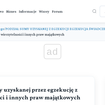
wo
Biznes
Informacje
Wzory
Forum
ego
PODZIAŁ SUMY UZYSKANEJ Z EGZEKUCJI EGZEKUCJA ŚWIADCZ
/
 wierzytelności i innych praw majątkowych
ad
my uzyskanej przez egzekucję z
ci i innych praw majątkowych