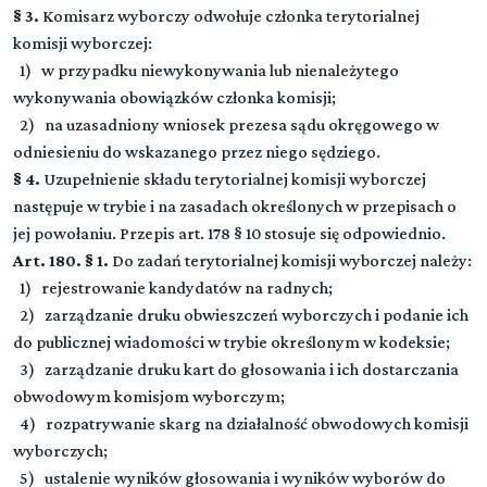
§ 3.
Komisarz wyborczy odwołuje członka terytorialnej
komisji wyborczej:
1) w przypadku niewykonywania lub nienależytego
wykonywania obowiązków członka komisji;
2) na uzasadniony wniosek prezesa sądu okręgowego w
odniesieniu do wskazanego przez niego sędziego.
§ 4.
Uzupełnienie składu terytorialnej komisji wyborczej
następuje w trybie i na zasadach określonych w przepisach o
jej powołaniu. Przepis art. 178 § 10 stosuje się odpowiednio.
Art. 180. § 1.
Do zadań terytorialnej komisji wyborczej należy:
1) rejestrowanie kandydatów na radnych;
2) zarządzanie druku obwieszczeń wyborczych i podanie ich
do publicznej wiadomości w trybie określonym w kodeksie;
3) zarządzanie druku kart do głosowania i ich dostarczania
obwodowym komisjom wyborczym;
4) rozpatrywanie skarg na działalność obwodowych komisji
wyborczych;
5) ustalenie wyników głosowania i wyników wyborów do