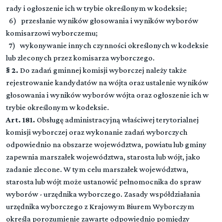
rady i ogłoszenie ich w trybie określonym w kodeksie;
6) przesłanie wyników głosowania i wyników wyborów
komisarzowi wyborczemu;
Dział I (art. 0-0)
▼
7) wykonywanie innych czynności określonych w kodeksie
Przepisy wstępne
lub zleconych przez komisarza wyborczego.
§ 2.
Do zadań gminnej komisji wyborczej należy także
Rozdział 1 (art. 1 - 9)
DZIAŁ II (art. 0-0)
▼
rejestrowanie kandydatów na wójta oraz ustalenie wyników
Przepisy ogólne
Organy wyborcze
głosowania i wyników wyborów wójta oraz ogłoszenie ich w
Rozdział 2 (art. 10 - 11)
trybie określonym w kodeksie.
Prawa wyborcze
Rozdział 1 (art. 152 - 156)
Art. 181.
Obsługę administracyjną właściwej terytorialnej
Przepisy ogólne
komisji wyborczej oraz wykonanie zadań wyborczych
Rozdział 3 (art. 12 - 17)
odpowiednio na obszarze województwa, powiatu lub gminy
Obwody głosowania
Rozdział 2 (art. 157 - 165)
zapewnia marszałek województwa, starosta lub wójt, jako
Państwowa Komisja Wyborcza
Rozdział 4 (art. 18 - 25)
zadanie zlecone. W tym celu marszałek województwa,
Rejestr wyborców
Rozdział 3 (art. 166 - 169)
starosta lub wójt może ustanowić pełnomocnika do spraw
Komisarz wyborczy
wyborów - urzędnika wyborczego. Zasady współdziałania
Rozdział 5 (art. 26 - 37)
urzędnika wyborczego z Krajowym Biurem Wyborczym
Spis wyborców
Rozdział 4 (art. 170 - 173)
określa porozumienie zawarte odpowiednio pomiędzy
Okręgowa komisja wyborcza