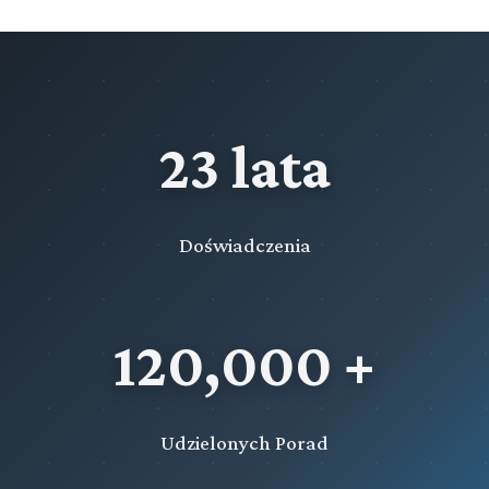
nadawców radiowych i telewizyjnych
Rozdział 10 (art. 413 - 449)
Przepisy szczególne dotyczące wyborów do rad gmin
Rozdział 11 (art. 450 - 458)
23 lata
Przepisy szczególne dotyczące wyborów do rad
powiatów
Rozdział 12 (art. 459 - 469)
Doświadczenia
Przepisy szczególne dotyczące wyborów do sejmików
województw
Przeczytaj zawartość działu
120,000 +
Udzielonych Porad