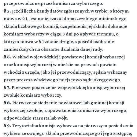
przeprowadzone przez komisarza wyborczego.
§ 5.
Jeżeli liczba kandydatów zgłoszonych w trybie, o którym
mowa w § 1, jest mniejsza od dopuszczalnego minimalnego
składu liczbowego komisji, uzupełnienia jej składu dokonuje
komisarz wyborczy w ciągu 3 dni po upływie terminu, o
którym mowa w § 1 zdanie drugie, spośród osób stale
zamieszkałych na obszarze działania danej rady.
§ 6.
W skład wojewódzkiej i powiatowej komisji wyborczej
oraz komisji wyborczej w mieście na prawach powiatu
wchodzi z urzędu, jako jej przewodniczący, sędzia wskazany
przez prezesa właściwego miejscowo sądu okręgowego.
§ 7.
Pierwsze posiedzenie wojewódzkiej komisji wyborczej
zwołuje komisarz wyborczy.
§ 8.
Pierwsze posiedzenie powiatowej lub gminnej komisji
wyborczej zwołuje, z upoważnienia komisarza wyborczego,
odpowiednio starosta lub wójt.
§ 9.
Terytorialna komisja wyborcza na pierwszym posiedzeniu
wybiera ze swojego składu przewodniczącego i jego zastępcę,