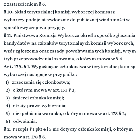
z zastrzeżeniem § 6.
§ 10.
Skład terytorialnej komisji wyborczej komisarz
wyborczy podaje niezwłocznie do publicznej wiadomości w
sposób zwyczajowo przyjęty.
§ 11.
Państwowa Komisja Wyborcza określa sposób zgłaszania
kandydatów na członków terytorialnych komisji wyborczych,
wzór zgłoszenia oraz zasady powoływania tych komisji, w tym
tryb przeprowadzenia losowania, o którym mowa w § 4.
Art. 179. § 1.
Wygaśnięcie członkostwa w terytorialnej komisji
wyborczej następuje w przypadku:
1) zrzeczenia się członkostwa;
2) o którym mowa w art. 153 § 2;
3) śmierci członka komisji;
4) utraty prawa wybierania;
5) niespełniania warunku, o którym mowa w art. 178 § 2;
6) odwołania.
§ 2.
Przepis § 1 pkt 4 i 5 nie dotyczy członka komisji, o którym
mowa w art. 178 § 6.