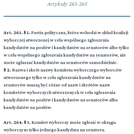
Artykuły 263-265
Art. 263. § 1.
Partia polityczna, która wchodzi w skład koalicji
wyborczej utworzonej w celu wspólnego zgłoszenia
kandydatów na posłów i kandydatów na senatorów albo tylko
w celu wspólnego zgłoszenia kandydatów na senatorów, nie
może zgłaszać kandydatów na senatorów samodzielnie.
§ 2.
Nazwa i skrót nazwy komitetu wyborczego wyborców
utworzonego tylko w celu zgłoszenia kandydatów na
senatorów muszą być różne od nazw i skrótów nazw
komitetów wyborczych utworzonych w celu zgłoszenia
kandydatów na posłów i kandydatów na senatorów albo
kandydatów na posłów.
Dział I (art. 0-0)
Art. 264. § 1.
Komitet wyborczy może zgłosić w okręgu
▼
Przepisy wstępne
wyborczym tylko jednego kandydata na senatora.