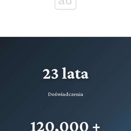
ad
Nadawanie numerów zarejestrowanym listom
Przeczytaj zawartość działu
kandydatów
Rozdział 9 (art. 411 - 412)
Kampania wyborcza w programach publicznych
nadawców radiowych i telewizyjnych
Rozdział 10 (art. 413 - 449)
Przepisy szczególne dotyczące wyborów do rad gmin
Rozdział 11 (art. 450 - 458)
23 lata
Przepisy szczególne dotyczące wyborów do rad
powiatów
Rozdział 12 (art. 459 - 469)
Doświadczenia
Przepisy szczególne dotyczące wyborów do sejmików
województw
Przeczytaj zawartość działu
120,000 +