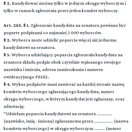
§ 2.
Kandydować można tylko w jednym okręgu wyborczym i
Rozdział 1 (art. 1 - 9)
tylko w ramach zgłoszenia przez jeden komitet wyborczy.
DZIAŁ II (art. 0-0)
▼
Przepisy ogólne
Organy wyborcze
Art. 265. § 1.
Zgłoszenie kandydata na senatora powinno być
Rozdział 2 (art. 10 - 11)
Rozdział 1 (art. 152 - 156)
poparte podpisami co najmniej 2 000 wyborców.
Prawa wyborcze
DZIAŁ III (art. 0-0)
▼
Przepisy ogólne
§ 2.
Wybory do Sejmu
Wyborca może udzielić poparcia więcej niż jednemu
Rozdział 3 (art. 12 - 17)
kandydatowi na senatora.
Rozdział 2 (art. 157 - 165)
Obwody głosowania
Rozdział 1 (art. 192 - 200)
§ 3.
Wyborca udzielający poparcia zgłoszeniu kandydata na
Państwowa Komisja Wyborcza
DZIAŁ IV (art. 0-0)
▼
Zasady ogólne
senatora składa podpis obok czytelnie wpisanego swojego
Wybory do Senatu
Rozdział 4 (art. 18 - 25)
Rozdział 3 (art. 166 - 169)
nazwiska i imienia, adresu zamieszkania i numeru
Rejestr wyborców
Rozdział 2 (art. 201 - 203)
Komisarz wyborczy
ewidencyjnego PESEL.
Okręgi wyborcze
Rozdział 1 (art. 255 - 259)
Rozdział 5 (art. 26 - 37)
§ 4.
Wykaz podpisów musi zawierać na każdej stronie nazwę
Zasady ogólne
Rozdział 4 (art. 170 - 173)
Spis wyborców
Rozdział 3 (art. 204 - 222)
komitetu wyborczego zgłaszającego kandydata, numer
Okręgowa komisja wyborcza
Zgłaszanie kandydatów na posłów
Rozdział 2 (art. 260 - 261)
okręgu wyborczego, w którym kandydat jest zgłaszany, oraz
Rozdział 5a (art. 37 - 37)
Okręgi wyborcze
adnotację:
Rozdział 5 (art. 174 - 177)
Przekazywanie informacji o wyborach wyborcom
Rozdział 4 (art. 223 - 226)
Rejonowa komisja wyborcza
"Udzielam poparcia kandydatowi na senatora .............
niepełnosprawnym
Karty do głosowania
Rozdział 3 (art. 262 - 262)
(nazwisko, imię - imiona) zgłaszanemu przez ................ (nazwa
Szczególne zadania komisji wyborczych
Rozdział 6 (art. 178 - 181)
Rozdział 6 (art. 38 - 53)
komitetu wyborczego) w okręgu wyborczym ......... (numer
Rozdział 5 (art. 227 - 227)
Terytorialna komisja wyborcza