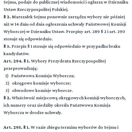
Sejmu, podaje do publicznej wiadomości i ogłasza w Dzienniku
Ustaw Rzeczypospolitej Polskiej.
§ 2.
Marszałek Sejmu ponownie zarządza wybory nie później
niż w 14 dniu od dnia ogłoszenia uchwały Państwowej Komisji
Wyborczej w Dzienniku Ustaw. Przepisy art. 289 § 2 i art. 290
stosuje się odpowiednio.
§ 3.
Przepis § 1 stosuje się odpowiednio w przypadku braku
kandydatów.
Art. 294. § 1.
Wybory Prezydenta Rzeczypospolitej
przeprowadzają:
1) Państwowa Komisja Wyborcza;
2) okręgowe komisje wyborcze;
Dział I (art. 0-0)
▼
3) obwodowe komisje wyborcze.
Przepisy wstępne
§ 2.
Właściwość miejscową okręgowych komisji wyborczych,
ich numery oraz siedziby określa Państwowa Komisja
Rozdział 1 (art. 1 - 9)
DZIAŁ II (art. 0-0)
Wyborcza w drodze uchwały.
▼
Przepisy ogólne
Organy wyborcze
Rozdział 2 (art. 10 - 11)
Art. 295. § 1.
W razie zbiegu terminu wyborów do Sejmu i
Rozdział 1 (art. 152 - 156)
Prawa wyborcze