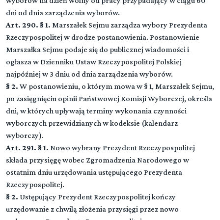
wyborów na dzień wolny od pracy przypadający w ciągu 60
dni od dnia zarządzenia wyborów.
Art. 290. § 1.
Marszałek Sejmu zarządza wybory Prezydenta
Rzeczypospolitej w drodze postanowienia. Postanowienie
Marszałka Sejmu podaje się do publicznej wiadomości i
ogłasza w Dzienniku Ustaw Rzeczypospolitej Polskiej
najpóźniej w 3 dniu od dnia zarządzenia wyborów.
§ 2.
W postanowieniu, o którym mowa w § 1, Marszałek Sejmu,
po zasięgnięciu opinii Państwowej Komisji Wyborczej, określa
dni, w których upływają terminy wykonania czynności
wyborczych przewidzianych w kodeksie (kalendarz
wyborczy).
Art. 291. § 1.
Nowo wybrany Prezydent Rzeczypospolitej
składa przysięgę wobec Zgromadzenia Narodowego w
ostatnim dniu urzędowania ustępującego Prezydenta
Rzeczypospolitej.
§ 2.
Ustępujący Prezydent Rzeczypospolitej kończy
urzędowanie z chwilą złożenia przysięgi przez nowo