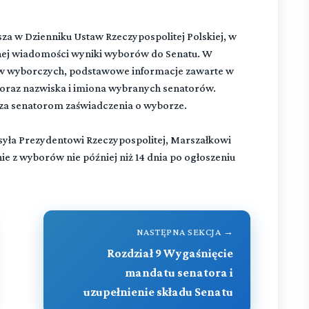
 w Dzienniku Ustaw Rzeczypospolitej Polskiej, w
znej wiadomości wyniki wyborów do Senatu. W
ów wyborczych, podstawowe informacje zawarte w
oraz nazwiska i imiona wybranych senatorów.
a senatorom zaświadczenia o wyborze.
ła Prezydentowi Rzeczypospolitej, Marszałkowi
 z wyborów nie później niż 14 dnia po ogłoszeniu
NASTĘPNA SEKCJA →
Rozdział 9 Wygaśnięcie
mandatu senatora i
uzupełnienie składu Senatu