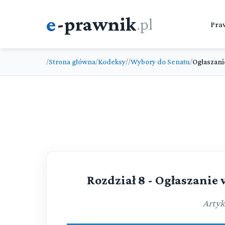
e
-prawnik
.pl
Pra
Strona główna
Kodeksy
Wybory do Senatu
Ogłaszan
/
/
/
/
/
Rozdział 8 - Ogłaszani
Artyk