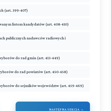
h (art. 399-407)
wanym listom kandydatów (art. 408-410)
ch publicznych nadawców radiowych i
 wyborów do rad gmin (art. 413-449)
 wyborów do rad powiatów (art. 450-458)
e wyborów do sejmików województw (art. 459-469)
NASTĘPNA SEKCJA →