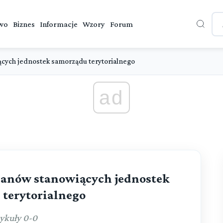
wo
Biznes
Informacje
Wzory
Forum
cych jednostek samorządu terytorialnego
ad
ganów stanowiących jednostek
terytorialnego
ykuły 0-0