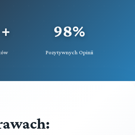
Rozdział 6 (art. 492 - 493)
Wygaśnięcie mandatu wójta
Przeczytaj zawartość działu
 +
98%
tów
Pozytywnych Opinii
rawach: