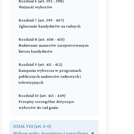
Komitety wyborcze
Rozdział 6 (art. 392 - 398)
telewizyjnych
Wygaśnięcie mandatu. Utrata mandatu
Ważność wyborów
Rozdział 10 (art. 284 - 285)
Rozdział 12 (art. 104 - 115)
Kampania wyborcza w programach
Przeczytaj zawartość działu
Przeczytaj zawartość działu
Kampania wyborcza
Rozdział 7 (art. 399 - 407)
publicznych nadawców radiowych i
Zgłaszanie kandydatów na radnych
telewizyjnych
Rozdział 13 (art. 116 - 122)
Kampania wyborcza w programach
Rozdział 8 (art. 408 - 410)
Rozdział 11 (art. 286 - 286)
nadawców radiowych i telewizyjnych
Nadawanie numerów zarejestrowanym
Szczególne zasady finansowania
listom kandydatów
kampanii wyborczej do Senatu
Rozdział 14 (art. 123 - 124)
Finansowanie wyborów z budżetu
Rozdział 9 (art. 411 - 412)
Przeczytaj zawartość działu
państwa
Kampania wyborcza w programach
publicznych nadawców radiowych i
telewizyjnych
Rozdział 15 (art. 125 - 151)
Finansowanie kampanii wyborczej
Rozdział 10 (art. 413 - 449)
Przepisy szczególne dotyczące
Przeczytaj zawartość działu
wyborów do rad gmin
Rozdział 11 (art. 450 - 458)
DZIAŁ VIII (art. 0-0)
Przepisy szczególne dotyczące
wyborów do rad powiatów
Wybory wójta, burmistrza i prezydenta
▼