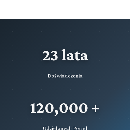
Rozdział 9 (art. 411 - 412)
Kampania wyborcza w programach publicznych
nadawców radiowych i telewizyjnych
Rozdział 10 (art. 413 - 449)
Przepisy szczególne dotyczące wyborów do rad gmin
Rozdział 11 (art. 450 - 458)
23 lata
Przepisy szczególne dotyczące wyborów do rad
powiatów
Rozdział 12 (art. 459 - 469)
Doświadczenia
Przepisy szczególne dotyczące wyborów do sejmików
województw
Przeczytaj zawartość działu
120,000 +
Udzielonych Porad