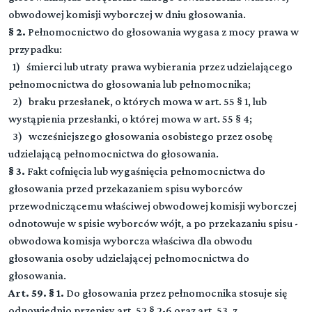
obwodowej komisji wyborczej w dniu głosowania.
§ 2.
Pełnomocnictwo do głosowania wygasa z mocy prawa w
przypadku:
1) śmierci lub utraty prawa wybierania przez udzielającego
pełnomocnictwa do głosowania lub pełnomocnika;
2) braku przesłanek, o których mowa w art. 55 § 1, lub
wystąpienia przesłanki, o której mowa w art. 55 § 4;
3) wcześniejszego głosowania osobistego przez osobę
udzielającą pełnomocnictwa do głosowania.
§ 3.
Fakt cofnięcia lub wygaśnięcia pełnomocnictwa do
głosowania przed przekazaniem spisu wyborców
przewodniczącemu właściwej obwodowej komisji wyborczej
odnotowuje w spisie wyborców wójt, a po przekazaniu spisu -
obwodowa komisja wyborcza właściwa dla obwodu
głosowania osoby udzielającej pełnomocnictwa do
głosowania.
Art. 59. § 1.
Do głosowania przez pełnomocnika stosuje się
odpowiednio przepisy art. 52 § 2-6 oraz art. 53, z