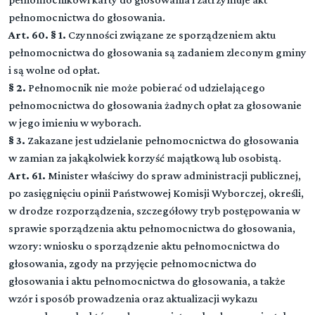
pełnomocnictwa do głosowania.
Rozdział 2 (art. 10 - 11)
Art. 60. § 1.
Czynności związane ze sporządzeniem aktu
Prawa wyborcze
pełnomocnictwa do głosowania są zadaniem zleconym gminy
i są wolne od opłat.
Rozdział 3 (art. 12 - 17)
§ 2.
Pełnomocnik nie może pobierać od udzielającego
Obwody głosowania
pełnomocnictwa do głosowania żadnych opłat za głosowanie
Rozdział 4 (art. 18 - 25)
w jego imieniu w wyborach.
Rejestr wyborców
§ 3.
Zakazane jest udzielanie pełnomocnictwa do głosowania
w zamian za jakąkolwiek korzyść majątkową lub osobistą.
Rozdział 5 (art. 26 - 37)
Art. 61.
Minister właściwy do spraw administracji publicznej,
Spis wyborców
po zasięgnięciu opinii Państwowej Komisji Wyborczej, określi,
Rozdział 5a (art. 37 - 37)
w drodze rozporządzenia, szczegółowy tryb postępowania w
Przekazywanie informacji o wyborach wyborcom
sprawie sporządzenia aktu pełnomocnictwa do głosowania,
niepełnosprawnym
wzory: wniosku o sporządzenie aktu pełnomocnictwa do
głosowania, zgody na przyjęcie pełnomocnictwa do
Rozdział 6 (art. 38 - 53)
głosowania i aktu pełnomocnictwa do głosowania, a także
Przepisy wspólne dla głosowania
wzór i sposób prowadzenia oraz aktualizacji wykazu
Rozdział 7 (art. 54 - 61)