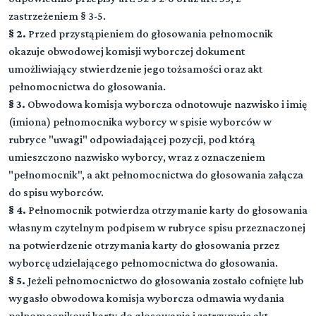
zastrzeżeniem § 3-5.
§ 2.
Przed przystąpieniem do głosowania pełnomocnik
okazuje obwodowej komisji wyborczej dokument
umożliwiający stwierdzenie jego tożsamości oraz akt
pełnomocnictwa do głosowania.
§ 3.
Obwodowa komisja wyborcza odnotowuje nazwisko i imię
(imiona) pełnomocnika wyborcy w spisie wyborców w
rubryce "uwagi" odpowiadającej pozycji, pod którą
umieszczono nazwisko wyborcy, wraz z oznaczeniem
"pełnomocnik", a akt pełnomocnictwa do głosowania załącza
do spisu wyborców.
§ 4.
Pełnomocnik potwierdza otrzymanie karty do głosowania
własnym czytelnym podpisem w rubryce spisu przeznaczonej
Dział I (art. 0-0)
na potwierdzenie otrzymania karty do głosowania przez
▼
Przepisy wstępne
wyborcę udzielającego pełnomocnictwa do głosowania.
§ 5.
Jeżeli pełnomocnictwo do głosowania zostało cofnięte lub
wygasło obwodowa komisja wyborcza odmawia wydania
Rozdział 1 (art. 1 - 9)
Przepisy ogólne
pełnomocnikowi karty do głosowania i zatrzymuje akt