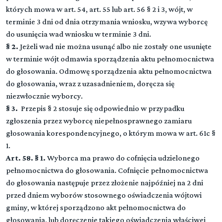
których mowa w art. 54, art. 55 lub art. 56 § 2 i 3, wójt, w
terminie 3 dni od dnia otrzymania wniosku, wzywa wyborcę
do usunięcia wad wniosku w terminie 3 dni.
§ 2.
Jeżeli wad nie można usunąć albo nie zostały one usunięte
w terminie wójt odmawia sporządzenia aktu pełnomocnictwa
do głosowania. Odmowę sporządzenia aktu pełnomocnictwa
do głosowania, wraz z uzasadnieniem, doręcza się
niezwłocznie wyborcy.
§ 3.
Przepis § 2 stosuje się odpowiednio w przypadku
zgłoszenia przez wyborcę niepełnosprawnego zamiaru
głosowania korespondencyjnego, o którym mowa w art. 61c §
1.
Art. 58. § 1.
Wyborca ma prawo do cofnięcia udzielonego
pełnomocnictwa do głosowania. Cofnięcie pełnomocnictwa
do głosowania następuje przez złożenie najpóźniej na 2 dni
przed dniem wyborów stosownego oświadczenia wójtowi
gminy, w której sporządzono akt pełnomocnictwa do
głosowania, lub doręczenie takiego oświadczenia właściwej