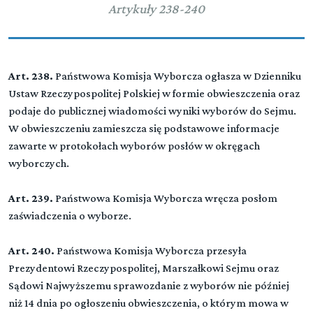
Organy wyborcze
Artykuły 238-240
Rozdział 2 (art. 10 - 11)
Rozdział 1 (art. 152 - 156)
Prawa wyborcze
DZIAŁ III (art. 0-0)
▼
Przepisy ogólne
Wybory do Sejmu
Rozdział 3 (art. 12 - 17)
Art. 238.
Państwowa Komisja Wyborcza ogłasza w Dzienniku
Rozdział 2 (art. 157 - 165)
Obwody głosowania
Ustaw Rzeczypospolitej Polskiej w formie obwieszczenia oraz
Państwowa Komisja Wyborcza
Rozdział 1 (art. 192 - 200)
Zasady ogólne
podaje do publicznej wiadomości wyniki wyborów do Sejmu.
Rozdział 4 (art. 18 - 25)
Rozdział 3 (art. 166 - 169)
W obwieszczeniu zamieszcza się podstawowe informacje
Rejestr wyborców
Komisarz wyborczy
Rozdział 2 (art. 201 - 203)
zawarte w protokołach wyborów posłów w okręgach
Okręgi wyborcze
Rozdział 5 (art. 26 - 37)
wyborczych.
Rozdział 4 (art. 170 - 173)
Spis wyborców
Okręgowa komisja wyborcza
Rozdział 3 (art. 204 - 222)
Art. 239.
Państwowa Komisja Wyborcza wręcza posłom
Zgłaszanie kandydatów na posłów
Rozdział 5a (art. 37 - 37)
Rozdział 5 (art. 174 - 177)
zaświadczenia o wyborze.
Przekazywanie informacji o wyborach wyborcom
Rejonowa komisja wyborcza
Rozdział 4 (art. 223 - 226)
niepełnosprawnym
Karty do głosowania
Art. 240.
Państwowa Komisja Wyborcza przesyła
Rozdział 6 (art. 178 - 181)
Rozdział 6 (art. 38 - 53)
Prezydentowi Rzeczypospolitej, Marszałkowi Sejmu oraz
Terytorialna komisja wyborcza
Rozdział 5 (art. 227 - 227)
Przepisy wspólne dla głosowania
Sądowi Najwyższemu sprawozdanie z wyborów nie później
Sposób głosowania i warunki ważności głosu
niż 14 dnia po ogłoszeniu obwieszczenia, o którym mowa w
Rozdział 7 (art. 182 - 186)
Rozdział 7 (art. 54 - 61)