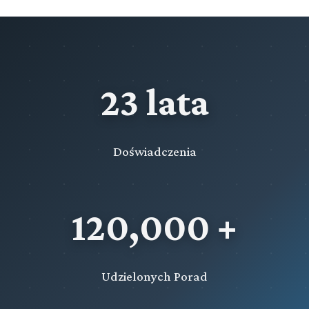
nadawców radiowych i telewizyjnych
Rozdział 10 (art. 413 - 449)
Przepisy szczególne dotyczące wyborów do rad gmin
Rozdział 11 (art. 450 - 458)
23 lata
Przepisy szczególne dotyczące wyborów do rad
powiatów
Rozdział 12 (art. 459 - 469)
Doświadczenia
Przepisy szczególne dotyczące wyborów do sejmików
województw
Przeczytaj zawartość działu
120,000 +
Udzielonych Porad