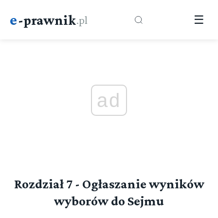
e
-prawnik
.pl
☰
ad
Dział I (art. 0-0)
▼
Rozdział 7 - Ogłaszanie wyników
Przepisy wstępne
wyborów do Sejmu
Rozdział 1 (art. 1 - 9)
DZIAŁ II (art. 0-0)
▼
Przepisy ogólne