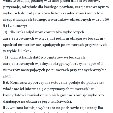
właściwości, najpóźniej w 21 dniu przed dniem wyborów,
przyznaje, odrębnie dla każdego powiatu, zarejestrowanym w
wyborach do rad powiatów listom kandydatów komitetów
niespełniających żadnego z warunków określonych w art. 409
§ 1 i 2 numery:
1) dla list kandydatów komitetów wyborczych
zarejestrowanych w więcej niż jednym okręgu wyborczym -
spośród numerów następujących po numerach przyznanych
w trybie § 3 pkt 2;
2) dla list kandydatów komitetów wyborczych
Dział I (art. 0-0)
▼
Przepisy wstępne
zarejestrowanych w jednym okręgu wyborczym - spośród
numerów następujących po numerach przyznanych w trybie
Rozdział 1 (art. 1 - 9)
pkt 1.
DZIAŁ II (art. 0-0)
▼
Przepisy ogólne
§ 6.
Komisarz wyborczy niezwłocznie podaje do publicznej
Organy wyborcze
wiadomości informację o przyznanych numerach list
Rozdział 2 (art. 10 - 11)
Rozdział 1 (art. 152 - 156)
kandydatów i zawiadamia o nich gminne komisje wyborcze
Prawa wyborcze
DZIAŁ III (art. 0-0)
▼
Przepisy ogólne
działające na obszarze jego właściwości.
Wybory do Sejmu
Rozdział 3 (art. 12 - 17)
§ 7.
Gminna komisja wyborcza na podstawie rejestracji list
Rozdział 2 (art. 157 - 165)
Obwody głosowania