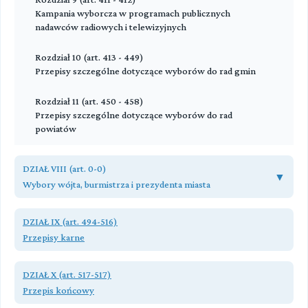
Finansowanie wyborów z budżetu państwa
Kampania wyborcza w programach publicznych
nadawców radiowych i telewizyjnych
Rozdział 15 (art. 125 - 151)
Finansowanie kampanii wyborczej
Rozdział 10 (art. 413 - 449)
Przepisy szczególne dotyczące wyborów do rad gmin
Przeczytaj zawartość działu
Rozdział 11 (art. 450 - 458)
Przepisy szczególne dotyczące wyborów do rad
powiatów
Rozdział 12 (art. 459 - 469)
DZIAŁ VIII (art. 0-0)
Przepisy szczególne dotyczące wyborów do sejmików
▼
Wybory wójta, burmistrza i prezydenta miasta
województw
Rozdział 1 (art. 470 - 477)
Przeczytaj zawartość działu
DZIAŁ IX (art. 494-516)
Przepisy ogólne
Przepisy karne
Rozdział 2 (art. 478 - 483)
Przeczytaj zawartość działu
Zgłaszanie kandydatów na wójta
DZIAŁ X (art. 517-517)
Przepis końcowy
Rozdział 3 (art. 484 - 485)