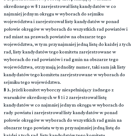
określonego w § 1 zarejestrował listę kandydatów w co
najmniej jednym okręgu w wyborach do sejmiku
województwa i zarejestrował listy kandydatów w ponad
połowie okręgów w wyborach do wszystkich rad powiatów i
rad miast na prawach powiatów na obszarze tego
województwa, w tym przynajmniej jedną listę do każdej z tych
rad, listy kandydatów tego komitetu zarejestrowane w
wyborach do rad powiatów i rad gmin na obszarze tego
województwa, otrzymują jednolity numer, taki sam jak listy
kandydatów tego komitetu zarejestrowane w wyborach do
sejmiku tego województwa.
§ 3.
Jeżeli komitet wyborczy niespełniający żadnego z
warunków określonych w § 1 i 2 zarejestrował listę
kandydatów w co najmniej jednym okręgu w wyborach do
rady powiatu i zarejestrował listy kandydatów w ponad
połowie okręgów w wyborach do wszystkich rad gmin na
obszarze tego powiatu w tym przynajmniej jedną listę do
każdej z tych rad, listy kandydatów tego komitetu,