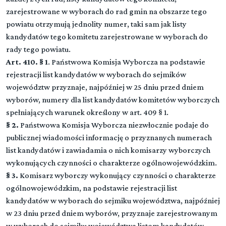
zarejestrowane w wyborach do rad gmin na obszarze tego
powiatu otrzymują jednolity numer, taki sam jak listy
kandydatów tego komitetu zarejestrowane w wyborach do
rady tego powiatu.
Art. 410. § 1
. Państwowa Komisja Wyborcza na podstawie
rejestracji list kandydatów w wyborach do sejmików
województw przyznaje, najpóźniej w 25 dniu przed dniem
wyborów, numery dla list kandydatów komitetów wyborczych
spełniających warunek określony w art. 409 § 1.
§ 2.
Państwowa Komisja Wyborcza niezwłocznie podaje do
publicznej wiadomości informację o przyznanych numerach
list kandydatów i zawiadamia o nich komisarzy wyborczych
wykonujących czynności o charakterze ogólnowojewódzkim.
§ 3.
Komisarz wyborczy wykonujący czynności o charakterze
ogólnowojewódzkim, na podstawie rejestracji list
kandydatów w wyborach do sejmiku województwa, najpóźniej
w 23 dniu przed dniem wyborów, przyznaje zarejestrowanym
w wyborach do sejmiku województwa listom kandydatów