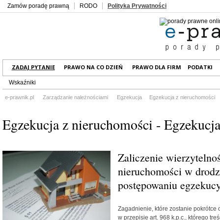
Zamów poradę prawną
RODO
Polityka Prywatności
ZADAJ PYTANIE
PRAWO NA CO DZIEŃ
PRAWO DLA FIRM
PODATKI
Wskaźniki
e-prawnik.pl
Zarządzanie należnościami
Egzekucja
Egzekucja z nieruchomości
Egzekucja z nieruchomości - Egzekucj
Zaliczenie wierzytelno
nieruchomości w drodze
postępowaniu egzekuc
Zagadnienie, które zostanie pokrótce
w przepisie art. 968 k.p.c., którego t