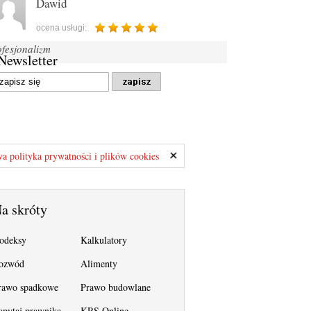
Dawid
ocena usługi:
ofesjonalizm
Newsletter
a polityka prywatności i plików cookies
a skróty
odeksy
Kalkulatory
ozwód
Alimenty
rawo spadkowe
Prawo budowlane
apytaj prawnika
KRS Online