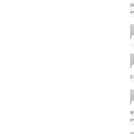
D
ar
U
W
p