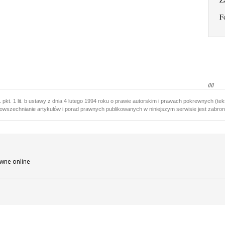
F
////
 pkt. 1 lit. b ustawy z dnia 4 lutego 1994 roku o prawie autorskim i prawach pokrewnych (teks
owszechnianie artykułów i porad prawnych publikowanych w niniejszym serwisie jest zabron
wne online