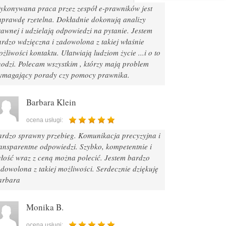
ykonywana praca przez zespół e-prawników jest
aprawdę rzetelna. Dokładnie dokonują analizy
awnej i udzielają odpowiedzi na pytanie. Jestem
rdzo wdzięczna i zadowolona z takiej właśnie
żliwości kontaktu. Ułatwiają ludziom życie ...i o to
hodzi. Polecam wszystkim , którzy mają problem
ymagający porady czy pomocy prawnika.
Barbara Klein
ocena usługi:
ardzo sprawny przebieg. Komunikacja precyzyjna i
ransparentne odpowiedzi. Szybko, kompetentnie i
ałość wraz z ceną można polecić. Jestem bardzo
dowolona z takiej możliwości. Serdecznie dziękuję
arbara
Monika B.
ocena usługi: