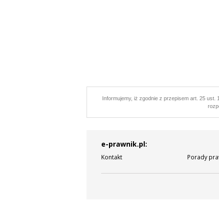
Informujemy, iż zgodnie z przepisem art. 25 ust. 1
rozp
e-prawnik.pl:
Kontakt
Porady pra