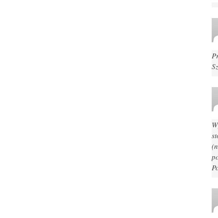
P
S
W
s
(n
p
P