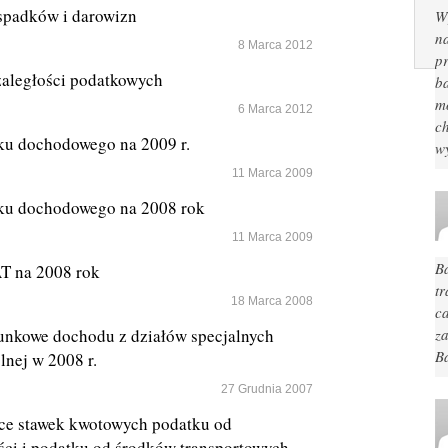
spadków i darowizn
W
n
8 Marca 2012
pr
zaległości podatkowych
ba
mo
6 Marca 2012
c
ku dochodowego na 2009 r.
w
11 Marca 2009
ku dochodowego na 2008 rok
11 Marca 2009
B
T na 2008 rok
t
18 Marca 2008
c
nkowe dochodu z działów specjalnych
za
B
lnej w 2008 r.
27 Grudnia 2007
ce stawek kwotowych podatku od
ci i podatku od środków transportowych