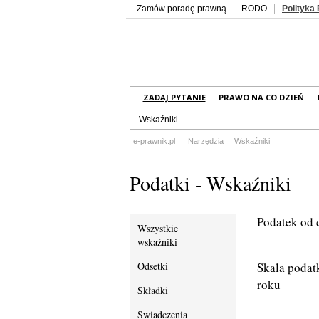
Zamów poradę prawną
RODO
Polityka
ZADAJ PYTANIE
PRAWO NA CO DZIEŃ
Wskaźniki
e-prawnik.pl
Narzędzia
Wskaźniki
Podatki - Wskaźniki
Podatek od 
Wszystkie
wskaźniki
Odsetki
Skala podat
roku
Składki
Świadczenia