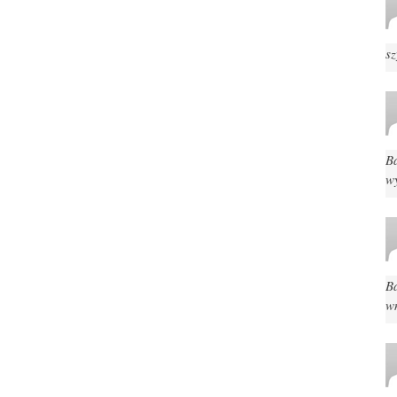
s
B
w
Ba
w