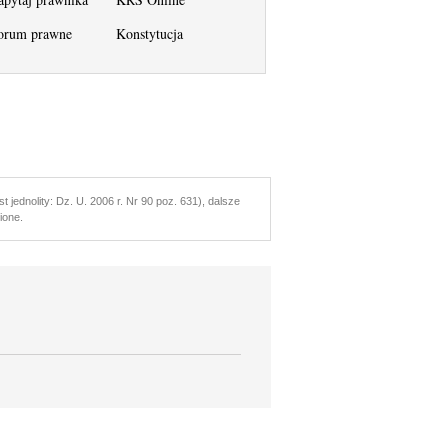
orum prawne
Konstytucja
t jednolity: Dz. U. 2006 r. Nr 90 poz. 631), dalsze
ione.