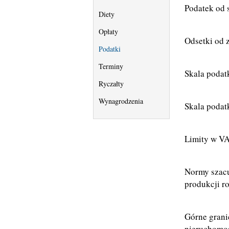
Podatek od 
Diety
Opłaty
Odsetki od 
Podatki
Terminy
Skala podat
Ryczałty
Wynagrodzenia
Skala podat
Limity w VA
Normy szacu
produkcji ro
Górne grani
nieruchomoś