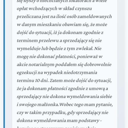
się słyszy o niechcianych lokatorach a wiele
opłat wchodzących w skład czynszu
przeliczana jest na ilość osób zameldowanych
w danym mieszkaniu obawiam się, że może
dojść do sytuacji, iż ja dokonam zgodnie z
terminem przelewu a sprzedający się nie
wymelduje lub będzie z tym zwlekał. Nie
mogę nie dokonać płatności, ponieważ w
akcie notarialnym poddałem się dobrowolnie
egzekucji na wypadek niedotrzymania
terminu 10 dni. Zatem może dojść do sytuacji,
że ja dokonam płatności zgodnie z umową a
sprzedający nie dokona wymeldowania siebie
i swojego małżonka.Wobec tego mam pytanie,
czy w takim przypadku, gdy sprzedający nie
dokona wymeldowania mam podstawy -