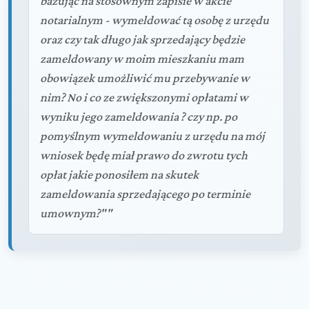
bazując na stosownym zapisie w akcie
notarialnym - wymeldować tą osobę z urzędu
oraz czy tak długo jak sprzedający będzie
zameldowany w moim mieszkaniu mam
obowiązek umożliwić mu przebywanie w
nim? No i co ze zwiększonymi opłatami w
wyniku jego zameldowania ? czy np. po
pomyślnym wymeldowaniu z urzędu na mój
wniosek będę miał prawo do zwrotu tych
opłat jakie ponosiłem na skutek
zameldowania sprzedającego po terminie
umownym?""